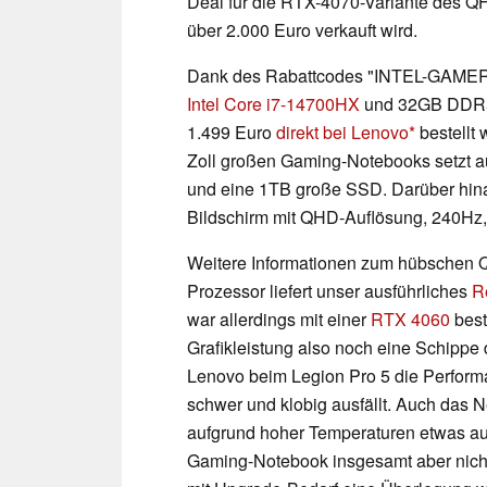
Deal für die RTX-4070-Variante des Q
über 2.000 Euro verkauft wird.
Dank des Rabattcodes "INTEL-GAMER-
Intel Core i7-14700HX
und 32GB DDR5-
1.499 Euro
direkt bei Lenovo
bestellt
Zoll großen Gaming-Notebooks setzt 
und eine 1TB große SSD. Darüber hina
Bildschirm mit QHD-Auflösung, 240Hz,
Weitere Informationen zum hübschen Q
Prozessor liefert unser ausführliches
R
war allerdings mit einer
RTX 4060
best
Grafikleistung also noch eine Schippe
Lenovo beim Legion Pro 5 die Perform
schwer und klobig ausfällt. Auch das Ne
aufgrund hoher Temperaturen etwas au
Gaming-Notebook insgesamt aber nicht 