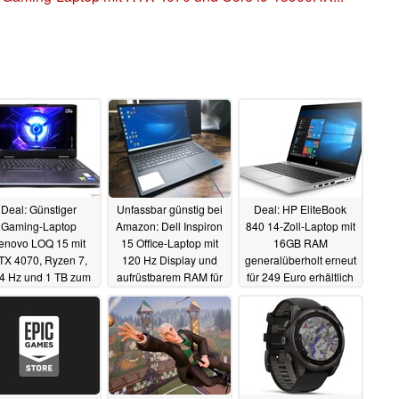
Deal: Günstiger
Unfassbar günstig bei
Deal: HP EliteBook
Gaming-Laptop
Amazon: Dell Inspiron
840 14-Zoll-Laptop mit
enovo LOQ 15 mit
15 Office-Laptop mit
16GB RAM
TX 4070, Ryzen 7,
120 Hz Display und
generalüberholt erneut
4 Hz und 1 TB zum
aufrüstbarem RAM für
für 249 Euro erhältlich
Bestpreis bei
319 Euro
30.08.2024
29.08.2024
yberport
30.08.2024