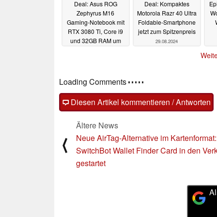
Deal: Asus ROG
Deal: Kompaktes
Ep
Zephyrus M16
Motorola Razr 40 Ultra
Wo
Gaming-Notebook mit
Foldable-Smartphone
RTX 3080 Ti, Core i9
jetzt zum Spitzenpreis
und 32GB RAM um
29.08.2024
34% rabattiert bei
Weite
Amazon
29.08.2024
Loading Comments
Diesen Artikel kommentieren / Antworten
Ältere News
Neue AirTag-Alternative im Kartenformat:
⟨
SwitchBot Wallet Finder Card in den Ver
gestartet
Al