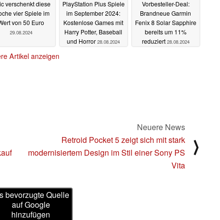
ic verschenkt diese
PlayStation Plus Spiele
Vorbesteller-Deal:
che vier Spiele im
im September 2024:
Brandneue Garmin
Wert von 50 Euro
Kostenlose Games mit
Fenix 8 Solar Sapphire
Harry Potter, Baseball
bereits um 11%
29.08.2024
und Horror
reduziert
28.08.2024
28.08.2024
re Artikel anzeigen
Neuere News
Retroid Pocket 5 zeigt sich mit stark
⟩
kauf
modernisiertem Design im Stil einer Sony PS
Vita
s bevorzugte Quelle
auf Google
hinzufügen