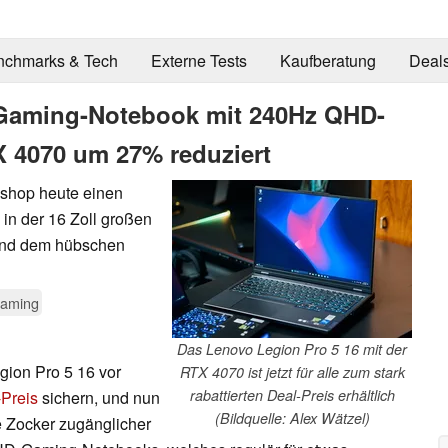
nchmarks & Tech
Externe Tests
Kaufberatung
Deal
 Gaming-Notebook mit 240Hz QHD-
 4070 um 27% reduziert
shop heute einen
 in der 16 Zoll großen
 und dem hübschen
aming
Das Lenovo Legion Pro 5 16 mit der
gion Pro 5 16 vor
RTX 4070 ist jetzt für alle zum stark
rabattierten Deal-Preis erhältlich
-Preis
sichern, und nun
(Bildquelle: Alex Wätzel)
le Zocker zugänglicher