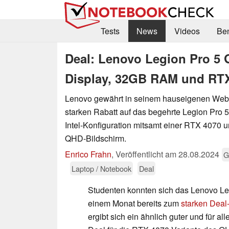
Tests
News
Videos
Be
Deal: Lenovo Legion Pro 5
Display, 32GB RAM und RTX
Lenovo gewährt in seinem hauseigenen Web
starken Rabatt auf das begehrte Legion Pro 5
Intel-Konfiguration mitsamt einer RTX 4070
QHD-Bildschirm.
Enrico Frahn
,
Veröffentlicht am
28.08.2024
G
Laptop / Notebook
Deal
Studenten konnten sich das Lenovo Le
einem Monat bereits zum
starken Deal
ergibt sich ein ähnlich guter und für al