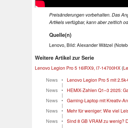
Preisänderungen vorbehalten. Das Ang
Artikels verfügbar, kann aber zeitlich
Quelle(n)
Lenovo, Bild: Alexander Wätzel (Note
Weitere Artikel zur Serie
Lenovo Legion Pro 5 16IRX9, i7-14700HX
(
Le
News
•
Lenovo Legion Pro 5 mit 2.5k-
|
News
•
HEMIX-Zahlen Q1–3 2025: Gam
|
News
•
Gaming-Laptop mit Kreativ-Ans
|
News
•
Mehr für weniger: Wie viel Leist
|
News
•
Sind 8 GB VRAM zu wenig? Di
|