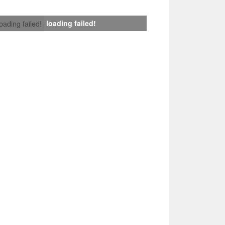
loading failed!
loading failed!