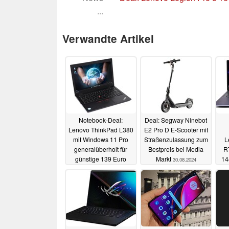
...
Verwandte Artikel
Notebook-Deal:
Deal: Segway Ninebot
Lenovo ThinkPad L380
E2 Pro D E-Scooter mit
mit Windows 11 Pro
Straßenzulassung zum
L
generalüberholt für
Bestpreis bei Media
R
günstige 139 Euro
Markt
14
30.08.2024
31.08.2024
C