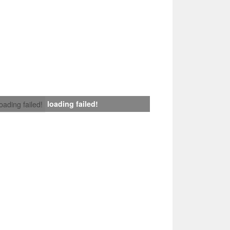
loading failed!
loading failed!