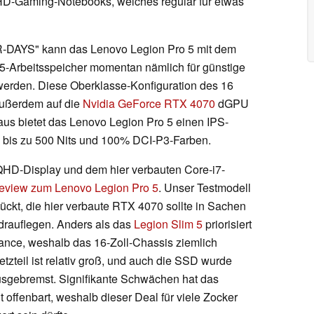
HD-Gaming-Notebooks, welches regulär für etwas
DAYS" kann das Lenovo Legion Pro 5 mit dem
Arbeitsspeicher momentan nämlich für günstige
 werden. Diese Oberklasse-Konfiguration des 16
außerdem auf die
Nvidia GeForce RTX 4070
dGPU
us bietet das Lenovo Legion Pro 5 einen IPS-
 bis zu 500 Nits und 100% DCI-P3-Farben.
HD-Display und dem hier verbauten Core-i7-
eview zum Lenovo Legion Pro 5
. Unser Testmodell
ückt, die hier verbaute RTX 4070 sollte in Sachen
 drauflegen. Anders als das
Legion Slim 5
priorisiert
ance, weshalb das 16-Zoll-Chassis ziemlich
tzteil ist relativ groß, und auch die SSD wurde
sgebremst. Signifikante Schwächen hat das
offenbart, weshalb dieser Deal für viele Zocker