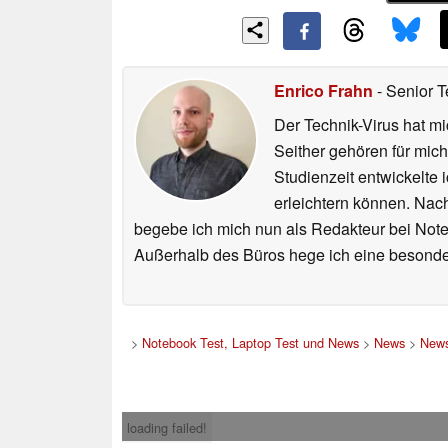
Enrico Frahn
- Senior T
Der Technik-Virus hat mi
Seither gehören für mic
Studienzeit entwickelte 
erleichtern können. Nac
begebe ich mich nun als Redakteur bei Not
Außerhalb des Büros hege ich eine besonder
>
Notebook Test, Laptop Test und News
>
News
>
News
loading failed!