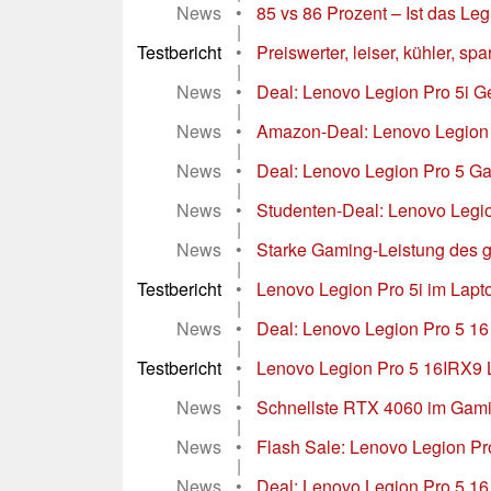
News
•
85 vs 86 Prozent – Ist das Le
|
Testbericht
•
Preiswerter, leiser, kühler, s
|
News
•
Deal: Lenovo Legion Pro 5i G
|
News
•
Amazon-Deal: Lenovo Legion 
|
News
•
Deal: Lenovo Legion Pro 5 Ga
|
News
•
Studenten-Deal: Lenovo Legio
|
News
•
Starke Gaming-Leistung des g
|
Testbericht
•
Lenovo Legion Pro 5i im Lapt
|
News
•
Deal: Lenovo Legion Pro 5 16
|
Testbericht
•
Lenovo Legion Pro 5 16IRX9 Lap
|
News
•
Schnellste RTX 4060 im Gaming
|
News
•
Flash Sale: Lenovo Legion Pr
|
News
•
Deal: Lenovo Legion Pro 5 1