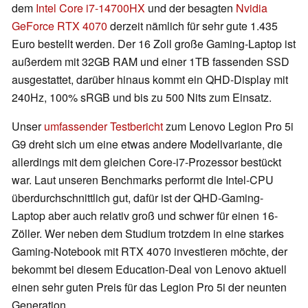
dem
Intel Core i7-14700HX
und der besagten
Nvidia
GeForce RTX 4070
derzeit nämlich für sehr gute 1.435
Euro bestellt werden. Der 16 Zoll große Gaming-Laptop ist
außerdem mit 32GB RAM und einer 1TB fassenden SSD
ausgestattet, darüber hinaus kommt ein QHD-Display mit
240Hz, 100% sRGB und bis zu 500 Nits zum Einsatz.
Unser
umfassender Testbericht
zum Lenovo Legion Pro 5i
G9 dreht sich um eine etwas andere Modellvariante, die
allerdings mit dem gleichen Core-i7-Prozessor bestückt
war. Laut unseren Benchmarks performt die Intel-CPU
überdurchschnittlich gut, dafür ist der QHD-Gaming-
Laptop aber auch relativ groß und schwer für einen 16-
Zöller. Wer neben dem Studium trotzdem in eine starkes
Gaming-Notebook mit RTX 4070 investieren möchte, der
bekommt bei diesem Education-Deal von Lenovo aktuell
einen sehr guten Preis für das Legion Pro 5i der neunten
Generation.