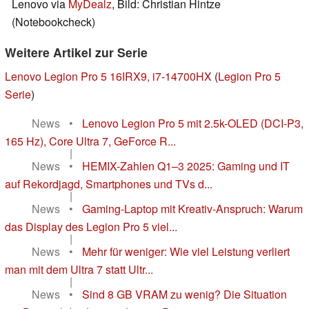
Lenovo via
MyDealz
, Bild: Christian Hintze
(Notebookcheck)
Weitere Artikel zur Serie
Lenovo Legion Pro 5 16IRX9, i7-14700HX
(
Legion Pro 5
Serie
)
News
•
Lenovo Legion Pro 5 mit 2.5k-OLED (DCI-P3,
165 Hz), Core Ultra 7, GeForce R...
|
News
•
HEMIX-Zahlen Q1–3 2025: Gaming und IT
auf Rekordjagd, Smartphones und TVs d...
|
News
•
Gaming-Laptop mit Kreativ-Anspruch: Warum
das Display des Legion Pro 5 viel...
|
News
•
Mehr für weniger: Wie viel Leistung verliert
man mit dem Ultra 7 statt Ultr...
|
News
•
Sind 8 GB VRAM zu wenig? Die Situation