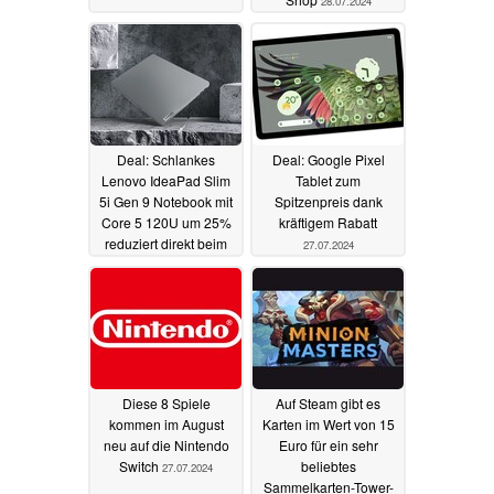
28.07.2024
Deal: Schlankes
Deal: Google Pixel
Lenovo IdeaPad Slim
Tablet zum
5i Gen 9 Notebook mit
Spitzenpreis dank
Core 5 120U um 25%
kräftigem Rabatt
reduziert direkt beim
27.07.2024
Hersteller
27.07.2024
Diese 8 Spiele
Auf Steam gibt es
kommen im August
Karten im Wert von 15
neu auf die Nintendo
Euro für ein sehr
Switch
beliebtes
27.07.2024
Sammelkarten-Tower-