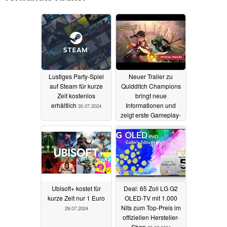
Lustiges Party-Spiel
Neuer Trailer zu
auf Steam für kurze
Quidditch Champions
Zeit kostenlos
bringt neue
erhältlich
Informationen und
30.07.2024
zeigt erste Gameplay-
Szenen
30.07.2024
Ubisoft+ kostet für
Deal: 65 Zoll LG G2
kurze Zeit nur 1 Euro
OLED-TV mit 1.000
Nits zum Top-Preis im
29.07.2024
offiziellen Hersteller-
Shop