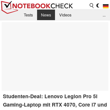
Tests
News
Videos
...
Benchmarks & Tech
Externe Tests
Kaufberatung
Deals
Suche
Jobs
Forum
Studenten-Deal: Lenovo Legion Pro 5i
Gaming-Laptop mit RTX 4070, Core i7 und