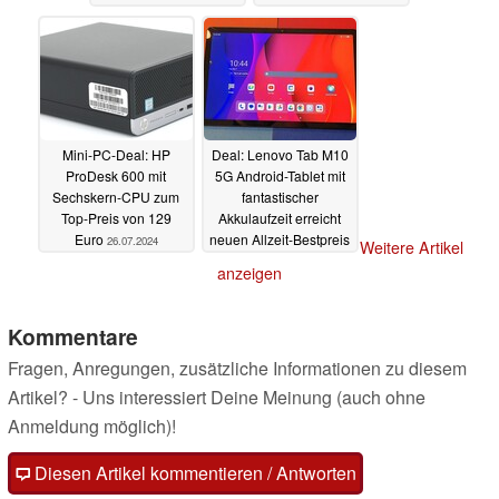
Defense geschenkt
27.07.2024
Mini-PC-Deal: HP
Deal: Lenovo Tab M10
ProDesk 600 mit
5G Android-Tablet mit
Sechskern-CPU zum
fantastischer
Top-Preis von 129
Akkulaufzeit erreicht
Euro
neuen Allzeit-Bestpreis
26.07.2024
Weitere Artikel
26.07.2024
anzeigen
Kommentare
Fragen, Anregungen, zusätzliche Informationen zu diesem
Artikel? - Uns interessiert Deine Meinung (auch ohne
Anmeldung möglich)!
Diesen Artikel kommentieren / Antworten