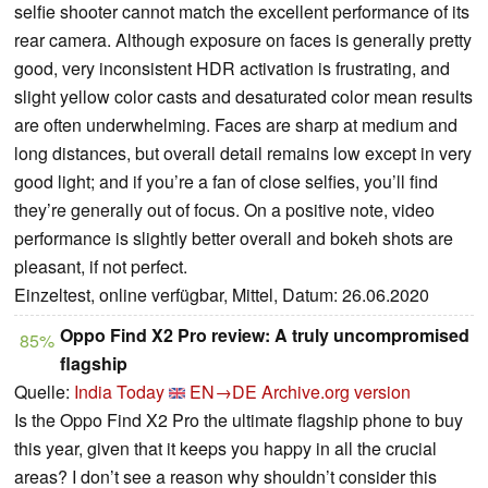
selfie shooter cannot match the excellent performance of its
rear camera. Although exposure on faces is generally pretty
good, very inconsistent HDR activation is frustrating, and
slight yellow color casts and desaturated color mean results
are often underwhelming. Faces are sharp at medium and
long distances, but overall detail remains low except in very
good light; and if you’re a fan of close selfies, you’ll find
they’re generally out of focus. On a positive note, video
performance is slightly better overall and bokeh shots are
pleasant, if not perfect.
Einzeltest, online verfügbar, Mittel, Datum: 26.06.2020
Oppo Find X2 Pro review: A truly uncompromised
85%
flagship
Quelle:
India Today
EN→DE
Archive.org version
Is the Oppo Find X2 Pro the ultimate flagship phone to buy
this year, given that it keeps you happy in all the crucial
areas? I don’t see a reason why shouldn’t consider this