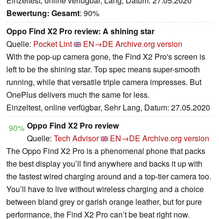
Einzeltest, online verfügbar, Lang, Datum: 27.05.2020
Bewertung:
Gesamt
: 90%
Oppo Find X2 Pro review: A shining star
Quelle:
Pocket Lint
EN→DE
Archive.org version
With the pop-up camera gone, the Find X2 Pro's screen is
left to be the shining star. Top spec means super-smooth
running, while that versatile triple camera impresses. But
OnePlus delivers much the same for less.
Einzeltest, online verfügbar, Sehr Lang, Datum: 27.05.2020
Oppo Find X2 Pro review
90%
Quelle:
Tech Advisor
EN→DE
Archive.org version
The Oppo Find X2 Pro is a phenomenal phone that packs
the best display you’ll find anywhere and backs it up with
the fastest wired charging around and a top-tier camera too.
You’ll have to live without wireless charging and a choice
between bland grey or garish orange leather, but for pure
performance, the Find X2 Pro can’t be beat right now.