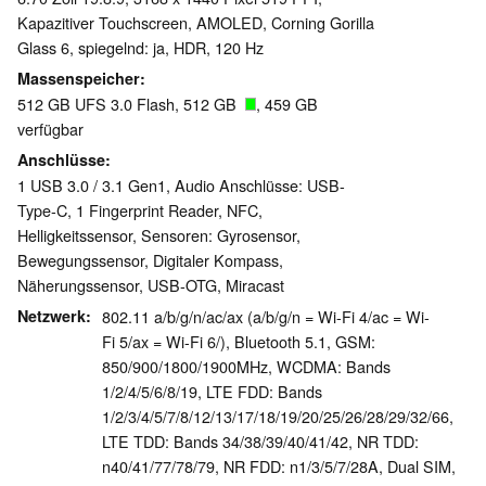
Kapazitiver Touchscreen, AMOLED, Corning Gorilla
Glass 6, spiegelnd: ja, HDR, 120 Hz
Massenspeicher
512 GB UFS 3.0 Flash, 512 GB
, 459 GB
verfügbar
Anschlüsse
1 USB 3.0 / 3.1 Gen1, Audio Anschlüsse: USB-
Type-C, 1 Fingerprint Reader, NFC,
Helligkeitssensor, Sensoren: Gyrosensor,
Bewegungssensor, Digitaler Kompass,
Näherungssensor, USB-OTG, Miracast
Netzwerk
802.11 a/b/g/n/ac/ax (a/b/g/n = Wi-Fi 4/ac = Wi-
Fi 5/ax = Wi-Fi 6/), Bluetooth 5.1, GSM:
850/900/1800/1900MHz, WCDMA: Bands
1/2/4/5/6/8/19, LTE FDD: Bands
1/2/3/4/5/7/8/12/13/17/18/19/20/25/26/28/29/32/66,
LTE TDD: Bands 34/38/39/40/41/42, NR TDD:
n40/41/77/78/79, NR FDD: n1/3/5/7/28A, Dual SIM,