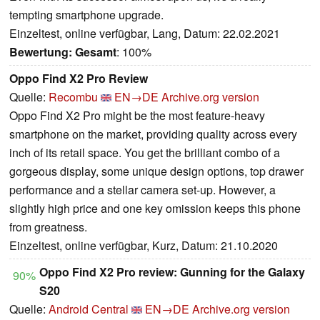
tempting smartphone upgrade.
Einzeltest, online verfügbar, Lang, Datum: 22.02.2021
Bewertung:
Gesamt
: 100%
Oppo Find X2 Pro Review
Quelle:
Recombu
EN→DE
Archive.org version
Oppo Find X2 Pro might be the most feature-heavy
smartphone on the market, providing quality across every
inch of its retail space. You get the brilliant combo of a
gorgeous display, some unique design options, top drawer
performance and a stellar camera set-up. However, a
slightly high price and one key omission keeps this phone
from greatness.
Einzeltest, online verfügbar, Kurz, Datum: 21.10.2020
Oppo Find X2 Pro review: Gunning for the Galaxy
90%
S20
Quelle:
Android Central
EN→DE
Archive.org version