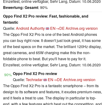
Einzeltest, online verfügbar, Sehr Lang, Datum: 10.06.2020
Bewertung:
Gesamt
: 90%
Oppo Find X2 Pro review: Fast, fashionable, and
fantastic
Quelle:
Android Authority
EN→DE
Archive.org version
The Oppo Find X2 Pro is one of the best Android phones
you can buy right now. It doesn't just look great, it has some
of the best specs on the market. The brilliant 120Hz display,
great cameras, and 65W charging make this the non-
foldable phone to beat. But you'll have to pay for it.
Einzeltest, online verfügbar, Sehr Lang, Datum: 10.06.2020
Oppo Find X2 Pro review
90%
Quelle:
Techradar
EN→DE
Archive.org version
The Oppo Find X2 Pro is a fantastic smartphone – from its
design to its software and features, it exudes premium-ness,
and it feels a treat to use. The display in particular is top-
end, with a few features which beat out the competition, and