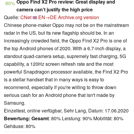
Oppo Find X2 Pro review: Great display and
80%
camera can't justify the high price
Quelle:
CNet
EN→DE
Archive.org version
Chinese phone-maker Oppo may not be on the mainstream
radar in the US, but its new flagship should be. In an
increasingly crowded field, the Oppo Find X2 Pro is one of
the top Android phones of 2020. With a 6.7-inch display, a
standout quad-camera setup, supremely fast charging, 5G
capability, a 120Hz screen refresh rate and the most
powerful Snapdragon processor available, the Find X2 Pro
is a stellar handset that in many ways is easy to
recommend, especially if you're willing to throw down
serious cash for an Android phone that isn't made by
Samsung.
Einzeltest, online verfügbar, Sehr Lang, Datum: 17.06.2020
Bewertung:
Gesamt
: 80% Leistung: 90% Mobilität: 80%
Gehäuse: 80%