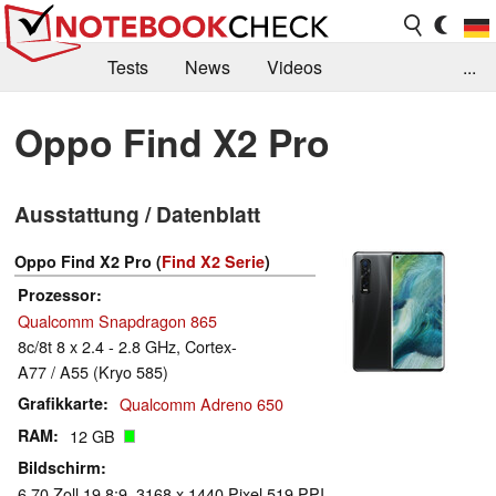
Tests
News
Videos
...
Benchmarks & Tech
Externe Tests
Oppo Find X2 Pro
Kaufberatung
Deals
Suche
Jobs
Ausstattung / Datenblatt
Forum
Oppo Find X2 Pro (
Find X2 Serie
)
Prozessor
Qualcomm Snapdragon 865
8c/8t 8 x 2.4 - 2.8 GHz, Cortex-
A77 / A55 (Kryo 585)
Grafikkarte
Qualcomm Adreno 650
RAM
12 GB
Bildschirm
6.70 Zoll 19.8:9, 3168 x 1440 Pixel 519 PPI,