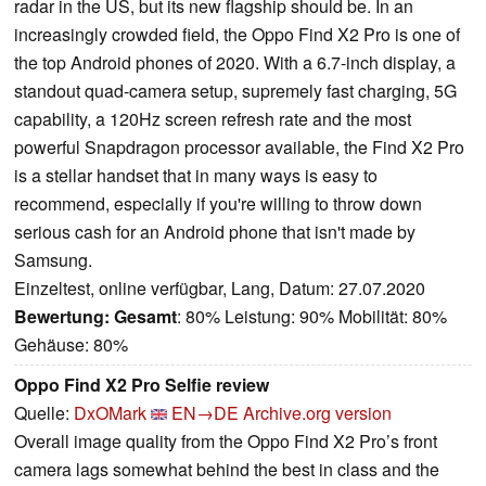
radar in the US, but its new flagship should be. In an
increasingly crowded field, the Oppo Find X2 Pro is one of
the top Android phones of 2020. With a 6.7-inch display, a
standout quad-camera setup, supremely fast charging, 5G
capability, a 120Hz screen refresh rate and the most
powerful Snapdragon processor available, the Find X2 Pro
is a stellar handset that in many ways is easy to
recommend, especially if you're willing to throw down
serious cash for an Android phone that isn't made by
Samsung.
Einzeltest, online verfügbar, Lang, Datum: 27.07.2020
Bewertung:
Gesamt
: 80% Leistung: 90% Mobilität: 80%
Gehäuse: 80%
Oppo Find X2 Pro Selfie review
Quelle:
DxOMark
EN→DE
Archive.org version
Overall image quality from the Oppo Find X2 Pro’s front
camera lags somewhat behind the best in class and the