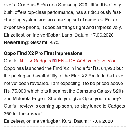
over a OnePlus 8 Pro or a Samsung S20 Ultra. It is nicely
built, offers top-class performance, has a ridiculously fast-
charging system and an amazing set of cameras. For an
expensive phone, it does all things right and impressively.
Einzeltest, online verfügbar, Lang, Datum: 17.06.2020
Bewertung:
Gesamt
: 85%
Oppo Find X2 Pro First Impressions
Quelle:
NDTV Gadgets
EN→DE
Archive.org version
Oppo has launched the Find X2 in India for Rs. 64,990 but
the pricing and availability of the Find X2 Pro in India have
not yet been revealed. I am expecting it to be priced above
Rs. 75,000 which pits it against the Samsung Galaxy S20+
and Motorola Edge+. Should you give Oppo your money?
Our full review is coming up soon, so stay tuned to Gadgets
360 for the answer.
Einzeltest, online verfügbar, Kurz, Datum: 17.06.2020