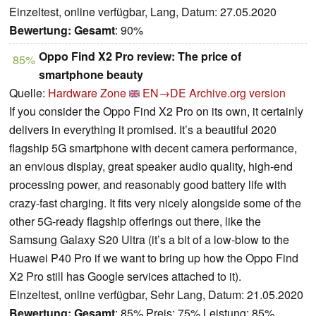
Einzeltest, online verfügbar, Lang, Datum: 27.05.2020
Bewertung:
Gesamt
: 90%
Oppo Find X2 Pro review: The price of
85%
smartphone beauty
Quelle:
Hardware Zone
EN→DE
Archive.org version
If you consider the Oppo Find X2 Pro on its own, it certainly
delivers in everything it promised. It’s a beautiful 2020
flagship 5G smartphone with decent camera performance,
an envious display, great speaker audio quality, high-end
processing power, and reasonably good battery life with
crazy-fast charging. It fits very nicely alongside some of the
other 5G-ready flagship offerings out there, like the
Samsung Galaxy S20 Ultra (it’s a bit of a low-blow to the
Huawei P40 Pro if we want to bring up how the Oppo Find
X2 Pro still has Google services attached to it).
Einzeltest, online verfügbar, Sehr Lang, Datum: 21.05.2020
Bewertung:
Gesamt
: 85% Preis: 75% Leistung: 85%