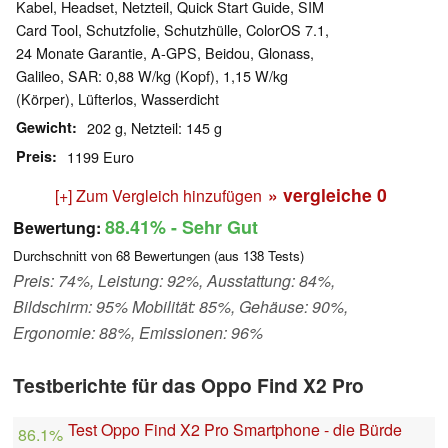
Kabel, Headset, Netzteil, Quick Start Guide, SIM
Card Tool, Schutzfolie, Schutzhülle, ColorOS 7.1,
24 Monate Garantie, A-GPS, Beidou, Glonass,
Galileo, SAR: 0,88 W/kg (Kopf), 1,15 W/kg
(Körper), Lüfterlos, Wasserdicht
Gewicht
202 g, Netzteil: 145 g
Preis
1199 Euro
» vergleiche
0
[+] Zum Vergleich hinzufügen
88.41%
- Sehr Gut
Bewertung:
Durchschnitt von
68
Bewertungen (aus
138
Tests)
Preis: 74%, Leistung: 92%, Ausstattung: 84%,
Bildschirm: 95% Mobilität: 85%, Gehäuse: 90%,
Ergonomie: 88%, Emissionen: 96%
Testberichte für das Oppo Find X2 Pro
Test Oppo Find X2 Pro Smartphone - die Bürde
86.1%