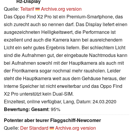
Hz-Display
Quelle:
Teltarif
Archive.org version
Das Oppo Find X2 Pro ist ein Premium-Smart­phone, das
sich zurecht auch so nennen darf. Das Display liefert einen
ausge­zeich­neten Hellig­keits­wert, die Perfor­mance ist
exzel­lent und auch die Kamera kann bei ausrei­chendem
Licht ein sehr gutes Ergebnis liefern. Bei schlechtem Licht
sind die Aufnahmen gut, der einge­baute Nacht­modus kann
bei Aufnahmen sowohl mit der Haupt­kamera als auch mit
der Front­kamera sogar nochmal mehr raus­holen. Leider
steht die Haupt­kamera weit aus dem Gehäuse heraus, der
interne Spei­cher ist nicht erwei­terbar und das Oppo Find
X2 Pro unter­stützt kein Dual-SIM.
Einzeltest, online verfügbar, Lang, Datum: 24.03.2020
Bewertung:
Gesamt
: 95%
Potenter aber teurer Flaggschiff-Newcomer
Quelle:
Der Standard
Archive.org version