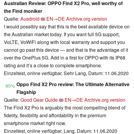
Australian Review: OPPO Find X2 Pro, well worthy of
the Find moniker
Quelle:
Ausdroid
EN→DE
Archive.org version
I would possibly say that this is the best available device on
the Australian market today. If you want full 5G support,
VoLTE, VoWiFi along with local warranty and support you
cannot go past this device — and that is the advantage of it
over the OnePlus 5G. Add in a first for OPPO with its IP68
rating and it’s a close to complete smartphone.
Einzeltest, online verfügbar, Sehr Lang, Datum: 11.06.2020
Oppo Find X2 Pro review: The Ultimate Alternative
90%
Flagship
Quelle:
Good Gear Guide
EN→DE
Archive.org version
The Find X2 Pro is arguably the most compelling blend of
fidelity, flexibility and affordability in the premium
smartphone market right now.
Einzeltest, online verfügbar, Lang, Datum: 11.06.2020