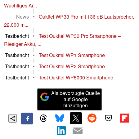
Wuchtiges Ar...
|
News
•
Oukitel WP33 Pro mit 136 dB Lautsprecher,
22.000 m...
|
Testbericht
•
Test Oukitel WP30 Pro Smartphone –
Riesiger Akku, ...
|
Testbericht
•
Test Oukitel WP1 Smartphone
|
Testbericht
•
Test Oukitel WP2 Smartphone
|
Testbericht
•
Test Oukitel WP5000 Smartphone
Als bevorzugte Quelle
auf Google
hinzufügen