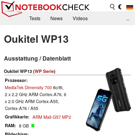
Tests
News
Videos
...
Benchmarks & Tech
Externe Tests
Oukitel WP13
Kaufberatung
Deals
Suche
Jobs
Ausstattung / Datenblatt
Forum
Oukitel WP13 (
WP Serie
)
Prozessor
MediaTek Dimensity 700
8c/8t,
2 x 2.2 GHz ARM Cortex-A76, 6
x 2.0 GHz ARM Cortex-A55,
Cortex-A76 / A55
Grafikkarte
ARM Mali-G57 MP2
RAM
8 GB
Bildschirm