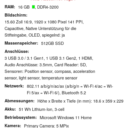
RAM
16 GB
, DDR4-3200
Bildschirm
15.60 Zoll 16:9, 1920 x 1080 Pixel 141 PPI,
Capacitive, Native Unterstützung für die
Stifteingabe, OLED, spiegelnd: ja
Massenspeicher
512GB SSD
Anschlüsse
3 USB 3.0 / 3.1 Gen1, 1 USB 3.1 Gen2, 1 HDMI,
Audio Anschlüsse: 3.5mm, Card Reader: SD,
Sensoren: Position sensor, compass, acceleration
sensor, light sensor, temperature sensor
Netzwerk
802.11 a/b/g/n/ac/ax (a/b/g/n = Wi-Fi 4/ac = Wi-
Fi 5/ax = Wi-Fi 6/), Bluetooth 5.2
Abmessungen
Höhe x Breite x Tiefe (in mm): 18.6 x 359 x 229
Akku
51 Wh Lithium-Ion, 3-cell
Betriebssystem
Microsoft Windows 11 Home
Kamera
Primary Camera: 5 MPix