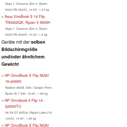
Vega 7, Cezanne (Zen 3, Ryzen
5000) R5 5625C, 14.00", 1.37 kg
Asus VivoBook S 14 Flip
TN3402QA, Ryzen 5 5600H
Vega 7, Cezanne (Zen 3, Ryzen
5000) R5 5600H, 14.00", 1.5 kg
Geräte mit der
selben
Bildschirmgröße
und/oder ähnlichem
Gewicht
HP OmniBook X Flip NGAI
16-ar0000
Radeon 860M, Strix / Gorgon Point
Ryzen AI 7 350, 16.00", 1.89 kg
HP Omnibook 5 Flip 14-
fp0000TU
Iris Xe G7 80EUs, Raptor Lake-U i5-
1334U, 14.00", 1.65 kg
HP OmniBook X Flip NGAI