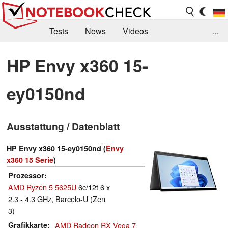
Tests
News
Videos
...
Benchmarks & Tech
Externe Tests
HP Envy x360 15-
Kaufberatung
Deals
Suche
Jobs
ey0150nd
Forum
Ausstattung / Datenblatt
HP Envy x360 15-ey0150nd (
Envy
x360 15 Serie
)
Prozessor
AMD Ryzen 5 5625U
6c/12t 6 x
2.3 - 4.3 GHz, Barcelo-U (Zen
3)
Grafikkarte
AMD Radeon RX Vega 7