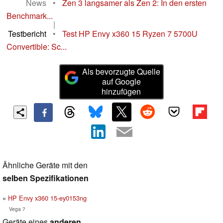
News
•
Zen 3 langsamer als Zen 2: In den ersten
Benchmark...
|
Testbericht
•
Test HP Envy x360 15 Ryzen 7 5700U
Convertible: Sc...
Als bevorzugte Quelle
auf Google
hinzufügen
Ähnliche Geräte mit den
selben Spezifikationen
HP Envy x360 15-ey0153ng
Vega 7
Geräte eines
anderen