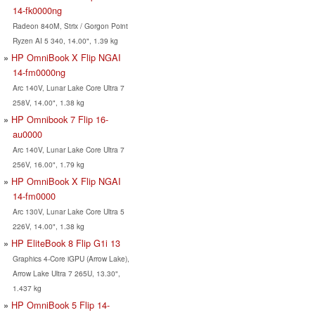
14-fk0000ng
Radeon 840M, Strix / Gorgon Point
Ryzen AI 5 340, 14.00", 1.39 kg
HP OmniBook X Flip NGAI
14-fm0000ng
Arc 140V, Lunar Lake Core Ultra 7
258V, 14.00", 1.38 kg
HP Omnibook 7 Flip 16-
au0000
Arc 140V, Lunar Lake Core Ultra 7
256V, 16.00", 1.79 kg
HP OmniBook X Flip NGAI
14-fm0000
Arc 130V, Lunar Lake Core Ultra 5
226V, 14.00", 1.38 kg
HP EliteBook 8 Flip G1i 13
Graphics 4-Core iGPU (Arrow Lake),
Arrow Lake Ultra 7 265U, 13.30",
1.437 kg
HP OmniBook 5 Flip 14-