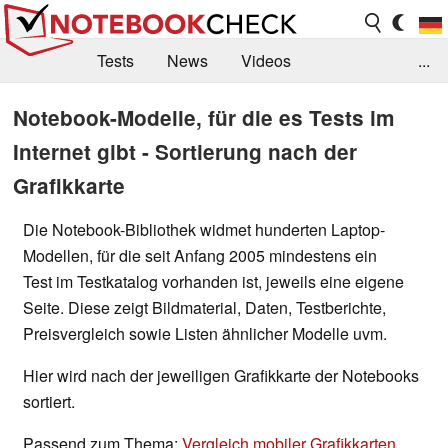
Tests
News
Videos
...
Benchmarks & Tech
Externe Tests
Notebook-Modelle, für die es Tests im
Internet gibt - Sortierung nach der
Kaufberatung
Deals
Suche
Jobs
Grafikkarte
Forum
Die Notebook-Bibliothek widmet hunderten Laptop-
Modellen, für die seit Anfang 2005 mindestens ein
Test im Testkatalog vorhanden ist, jeweils eine eigene
Seite. Diese zeigt Bildmaterial, Daten, Testberichte,
Preisvergleich sowie Listen ähnlicher Modelle uvm.
Hier wird nach der jeweiligen Grafikkarte der Notebooks
sortiert.
Passend zum Thema:
Vergleich mobiler Grafikkarten
,