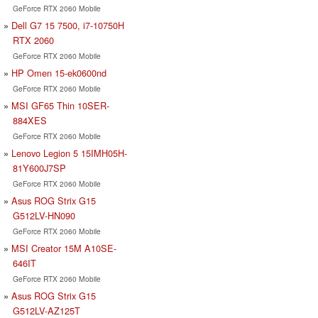
GeForce RTX 2060 Mobile
Dell G7 15 7500, i7-10750H
RTX 2060
GeForce RTX 2060 Mobile
HP Omen 15-ek0600nd
GeForce RTX 2060 Mobile
MSI GF65 Thin 10SER-
884XES
GeForce RTX 2060 Mobile
Lenovo Legion 5 15IMH05H-
81Y600J7SP
GeForce RTX 2060 Mobile
Asus ROG Strix G15
G512LV-HN090
GeForce RTX 2060 Mobile
MSI Creator 15M A10SE-
646IT
GeForce RTX 2060 Mobile
Asus ROG Strix G15
G512LV-AZ125T