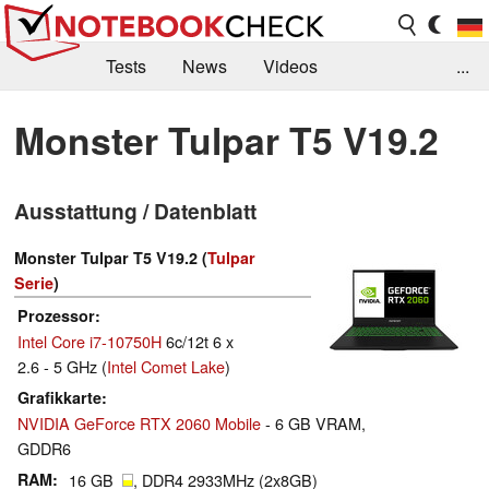
Tests
News
Videos
...
Benchmarks & Tech
Externe Tests
Monster Tulpar T5 V19.2
Kaufberatung
Deals
Suche
Jobs
Ausstattung / Datenblatt
Forum
Monster Tulpar T5 V19.2 (
Tulpar
Serie
)
Prozessor
Intel Core i7-10750H
6c/12t 6 x
2.6 - 5 GHz (
Intel Comet Lake
)
Grafikkarte
NVIDIA GeForce RTX 2060 Mobile
- 6 GB VRAM,
GDDR6
RAM
16 GB
, DDR4 2933MHz (2x8GB)