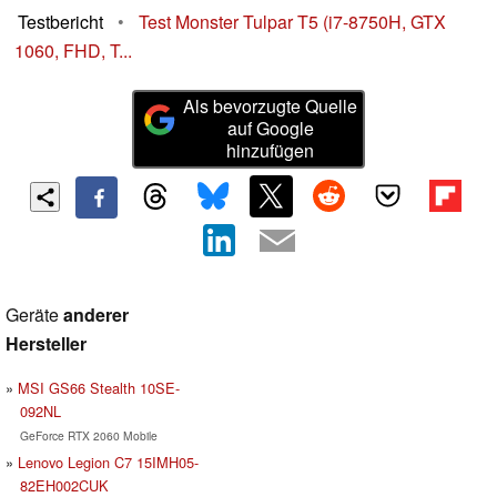
Testbericht
•
Test Monster Tulpar T5 (i7-8750H, GTX
1060, FHD, T...
Als bevorzugte Quelle
auf Google
hinzufügen
Geräte
anderer
Hersteller
MSI GS66 Stealth 10SE-
092NL
GeForce RTX 2060 Mobile
Lenovo Legion C7 15IMH05-
82EH002CUK