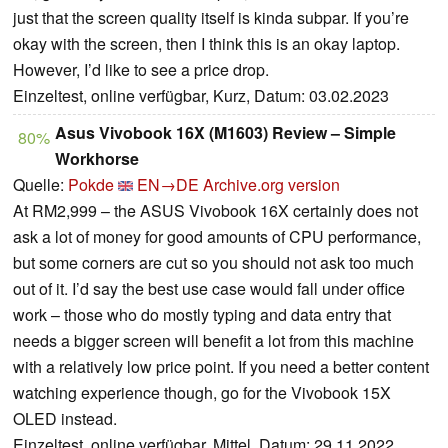
just that the screen quality itself is kinda subpar. If you’re
okay with the screen, then I think this is an okay laptop.
However, I’d like to see a price drop.
Einzeltest, online verfügbar, Kurz, Datum: 03.02.2023
Asus Vivobook 16X (M1603) Review – Simple
80%
Workhorse
Quelle:
Pokde
EN→DE
Archive.org version
At RM2,999 – the ASUS Vivobook 16X certainly does not
ask a lot of money for good amounts of CPU performance,
but some corners are cut so you should not ask too much
out of it. I’d say the best use case would fall under office
work – those who do mostly typing and data entry that
needs a bigger screen will benefit a lot from this machine
with a relatively low price point. If you need a better content
watching experience though, go for the Vivobook 15X
OLED instead.
Einzeltest, online verfügbar, Mittel, Datum: 29.11.2022