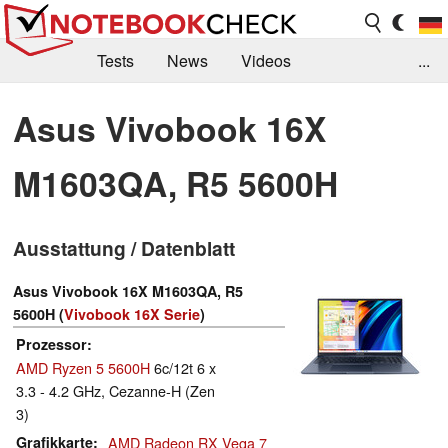
Tests
News
Videos
...
Benchmarks & Tech
Externe Tests
Asus Vivobook 16X
Kaufberatung
Deals
Suche
Jobs
M1603QA, R5 5600H
Forum
Ausstattung / Datenblatt
Asus Vivobook 16X M1603QA, R5
5600H (
Vivobook 16X Serie
)
Prozessor
AMD Ryzen 5 5600H
6c/12t 6 x
3.3 - 4.2 GHz, Cezanne-H (Zen
3)
Grafikkarte
AMD Radeon RX Vega 7