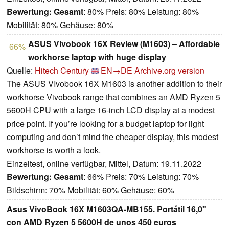
Bewertung:
Gesamt
: 80% Preis: 80% Leistung: 80%
Mobilität: 80% Gehäuse: 80%
ASUS Vivobook 16X Review (M1603) – Affordable
66%
workhorse laptop with huge display
Quelle:
Hitech Century
EN→DE
Archive.org version
The ASUS VIvobook 16X M1603 is another addition to their
workhorse Vivobook range that combines an AMD Ryzen 5
5600H CPU with a large 16-inch LCD display at a modest
price point. If you’re looking for a budget laptop for light
computing and don’t mind the cheaper display, this modest
workhorse is worth a look.
Einzeltest, online verfügbar, Mittel, Datum: 19.11.2022
Bewertung:
Gesamt
: 66% Preis: 70% Leistung: 70%
Bildschirm: 70% Mobilität: 60% Gehäuse: 60%
Asus VivoBook 16X M1603QA-MB155. Portátil 16,0"
con AMD Ryzen 5 5600H de unos 450 euros