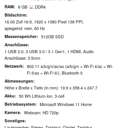
RAM
8 GB
, DDR4
Bildschirm
16.00 Zoll 16:9, 1920 x 1080 Pixel 138 PPI,
spiegelnd: nein, 60 Hz
Massenspeicher
512GB SSD
Anschlüsse
1 USB 2.0, 3 USB 3.0 / 3.1 Gen1, 1 HDMI, Audio
Anschlüsse: 3.5mm
Netzwerk
802.11 a/b/g/n/ac/ax (a/b/g/n = Wi-Fi 4/ac = Wi-
Fi 5/ax = Wi-Fi 6/), Bluetooth 5
Abmessungen
Höhe x Breite x Tiefe (in mm): 19.9 x 358.4 x 247.7
Akku
50 Wh Lithium-Ion, 3-cell
Betriebssystem
Microsoft Windows 11 Home
Kamera
Webcam: HD 720p
Sonstiges
Lautsprecher: Stereo, Tastatur: Chiclet, Tastatur-