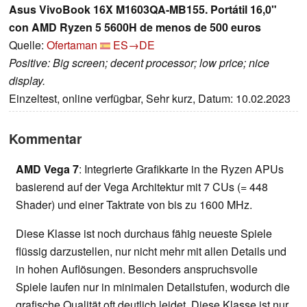
Asus VivoBook 16X M1603QA-MB155. Portátil 16,0"
con AMD Ryzen 5 5600H de menos de 500 euros
Quelle:
Ofertaman
ES→DE
Positive: Big screen; decent processor; low price; nice
display.
Einzeltest, online verfügbar, Sehr kurz, Datum: 10.02.2023
Kommentar
AMD Vega 7
: Integrierte Grafikkarte in the Ryzen APUs
basierend auf der Vega Architektur mit 7 CUs (= 448
Shader) und einer Taktrate von bis zu 1600 MHz.
Diese Klasse ist noch durchaus fähig neueste Spiele
flüssig darzustellen, nur nicht mehr mit allen Details und
in hohen Auflösungen. Besonders anspruchsvolle
Spiele laufen nur in minimalen Detailstufen, wodurch die
grafische Qualität oft deutlich leidet. Diese Klasse ist nur