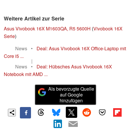
Weitere Artikel zur Serie
Asus Vivobook 16X M1603QA, R5 5600H
(
Vivobook 16X
Serie
)
News
•
Deal: Asus Vivobook 16X Office-Laptop mit
Core i5 ...
|
News
•
Deal: Hübsches Asus Vivobook 16X
Notebook mit AMD ...
Als bevorzugte Quelle
auf Google
hinzufügen