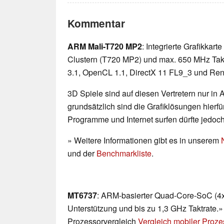
Kommentar
ARM Mali-T720 MP2
: Integrierte Grafikkar
Clustern (T720 MP2) und max. 650 MHz Takt
3.1, OpenCL 1.1, DirectX 11 FL9_3 und Rend
3D Spiele sind auf diesen Vertretern nur in
grundsätzlich sind die Grafiklösungen hierfür
Programme und Internet surfen dürfte jedoc
» Weitere Informationen gibt es in unserem
und der
Benchmarkliste
.
MT6737
: ARM-basierter Quad-Core-SoC (4x 
Unterstützung und bis zu 1,3 GHz Taktrate.»
Prozessorvergleich
Vergleich mobiler Proz