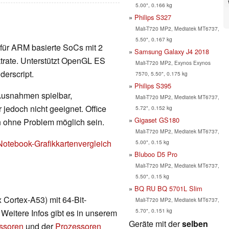
5.00", 0.166 kg
Philips S327
Mali-T720 MP2, Mediatek MT6737,
5.50", 0.167 kg
te für ARM basierte SoCs mit 2
Samsung Galaxy J4 2018
rate. Unterstützt OpenGL ES
Mali-T720 MP2, Exynos Exynos
erscript.
7570, 5.50", 0.175 kg
Philips S395
 Ausnahmen spielbar,
Mali-T720 MP2, Mediatek MT6737,
 jedoch nicht geeignet. Office
5.72", 0.152 kg
Gigaset GS180
h ohne Problem möglich sein.
Mali-T720 MP2, Mediatek MT6737,
Notebook-Grafikkartenvergleich
5.00", 0.15 kg
Bluboo D5 Pro
Mali-T720 MP2, Mediatek MT6737,
5.50", 0.15 kg
BQ RU BQ 5701L Slim
Cortex-A53) mit 64-Bit-
Mali-T720 MP2, Mediatek MT6737,
5.70", 0.151 kg
 Weitere Infos gibt es in unserem
Geräte mit der
selben
essoren
und der
Prozessoren