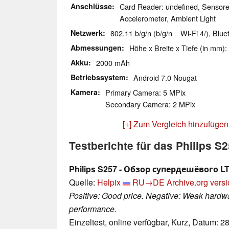
Anschlüsse
Card Reader: undefined, Sensore
Accelerometer, Ambient Light
Netzwerk
802.11 b/g/n (b/g/n = Wi-Fi 4/), Blu
Abmessungen
Höhe x Breite x Tiefe (in mm):
Akku
2000 mAh
Betriebssystem
Android 7.0 Nougat
Kamera
Primary Camera: 5 MPix
Secondary Camera: 2 MPix
[+] Zum Vergleich hinzufügen
Testberichte für das Philips S
Philips S257 - Обзор супердешёвого 
Quelle:
Helpix
RU→DE
Archive.org vers
Positive: Good price. Negative: Weak hardwa
performance.
Einzeltest, online verfügbar, Kurz, Datum: 2