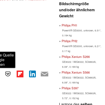
Bildschirmgröße
und/oder ähnlichem
Gewicht
Philips PH1
PowerVR GE8300, unknown, 6.51",
0.194 kg
Philips PH2
PowerVR GE8300, unknown, 6.21",
0.17 kg
e Quelle
Philips Xenium S266
gle
GE8322 / IMG8322, SC9863A,
gen
6.08", 0.169 kg
Philips Xenium S566
GE8322 / IMG8322, SC9863A,
6.08", 0.169 kg
Philips S397
GE8322 / IMG8322, SC9863A,
5.72", 0.152 kg
Laptops des
selben