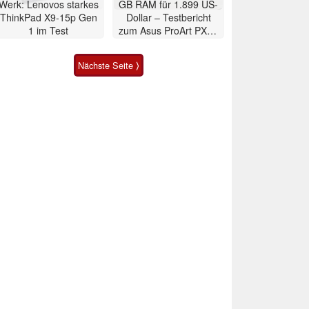
Werk: Lenovos starkes
GB RAM für 1.899 US-
ThinkPad X9-15p Gen
Dollar – Testbericht
1 im Test
zum Asus ProArt PX13
2026 Convertible
Nächste Seite ⟩