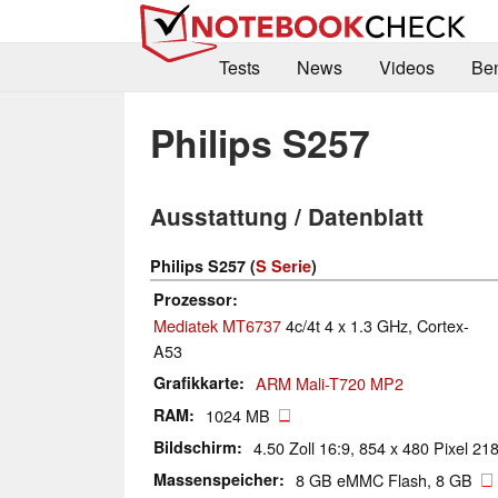
Tests
News
Videos
Be
Philips S257
Ausstattung / Datenblatt
Philips S257 (
S Serie
)
Prozessor
Mediatek MT6737
4c/4t 4 x 1.3 GHz, Cortex-
A53
Grafikkarte
ARM Mali-T720 MP2
RAM
1024 MB
Bildschirm
4.50 Zoll 16:9, 854 x 480 Pixel 218
Massenspeicher
8 GB eMMC Flash, 8 GB