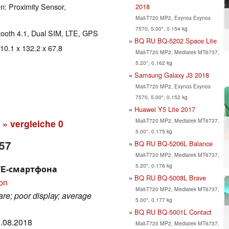
n: Proximity Sensor,
2018
Mali-T720 MP2, Exynos Exynos
7570, 5.00", 0.154 kg
etooth 4.1, Dual SIM, LTE, GPS
BQ RU BQ-5202 Space Lite
 10.1 x 132.2 x 67.8
Mali-T720 MP2, Mediatek MT6737,
5.20", 0.162 kg
Samsung Galaxy J3 2018
Mali-T720 MP2, Exynos Exynos
7570, 5.00", 0.152 kg
Huawei Y5 Lite 2017
Mali-T720 MP2, Mediatek MT6737,
» vergleiche
0
5.00", 0.175 kg
257
BQ RU BQ-5206L Balance
Mali-T720 MP2, Mediatek MT6737,
5.20", 0.176 kg
LTE-смартфона
BQ RU BQ-5008L Brave
ion
Mali-T720 MP2, Mediatek MT6737,
re; poor display; average
5.00", 0.177 kg
BQ RU BQ-5001L Contact
8.08.2018
Mali-T720 MP2, Mediatek MT6737,