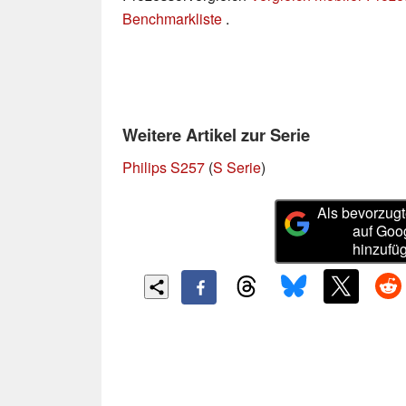
Benchmarkliste
.
Weitere Artikel zur Serie
Philips S257
(
S Serie
)
Als bevorzugt
auf Goo
hinzufü