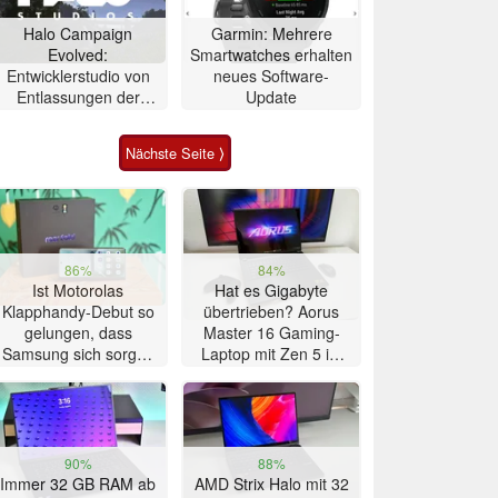
Halo Campaign
Garmin: Mehrere
Evolved:
Smartwatches erhalten
Entwicklerstudio von
neues Software-
Entlassungen der
Update
Xbox-Sparte betroffen
Nächste Seite ⟩
86%
84%
Ist Motorolas
Hat es Gigabyte
Klapphandy-Debut so
übertrieben? Aorus
gelungen, dass
Master 16 Gaming-
Samsung sich sorgen
Laptop mit Zen 5 im
muss? – Razr Fold
Test
Smartphone im Test
90%
88%
Immer 32 GB RAM ab
AMD Strix Halo mit 32