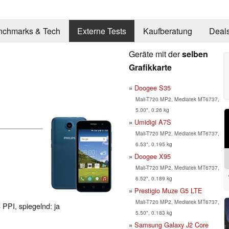
nchmarks & Tech
Externe Tests
Kaufberatung
Deal
Geräte mit der
selben
Grafikkarte
Doogee S35
Mali-T720 MP2, Mediatek MT6737,
5.00", 0.26 kg
Umidigi A7S
Mali-T720 MP2, Mediatek MT6737,
6.53", 0.195 kg
Doogee X95
Mali-T720 MP2, Mediatek MT6737,
6.52", 0.189 kg
Prestigio Muze G5 LTE
Mali-T720 MP2, Mediatek MT6737,
 PPI, spiegelnd: ja
5.50", 0.183 kg
Samsung Galaxy J2 Core