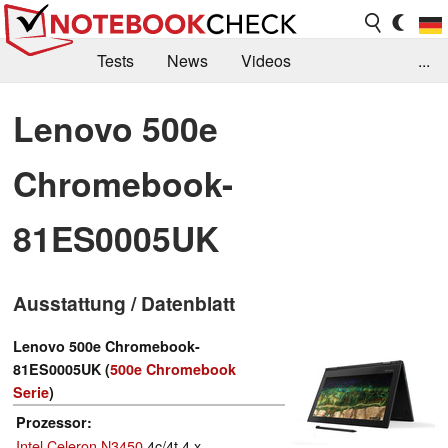
Tests
News
Videos
...
Benchmarks & Tech
Externe Tests
Lenovo 500e
Kaufberatung
Deals
Suche
Jobs
Chromebook-
Forum
81ES0005UK
Ausstattung / Datenblatt
Lenovo 500e Chromebook-
81ES0005UK (
500e Chromebook
Serie
)
Prozessor
Intel Celeron N3450
4c/4t 4 x