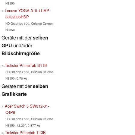
N3350
Lenovo YOGA 310-11IAP-
80U2006HSP
HD Graphics 500, Celeron Celeron
N3350
Geräte mit der
selben
GPU
und/oder
Bildschirmgröße
Trekstor PrimeTab S11B
HD Graphics 500, Celeron Celeron
N3350, 0.78 kg
Geräte mit der
selben
Grafikkarte
Acer Switch 3 SW312-31-
C4P6
HD Graphics 500, Celeron Celeron
N3350, 12.20", 0.877 kg
Trekstor Primetab T13B