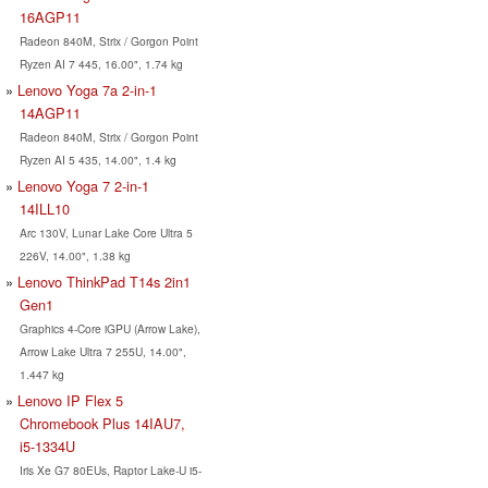
16AGP11
Radeon 840M, Strix / Gorgon Point
Ryzen AI 7 445, 16.00", 1.74 kg
Lenovo Yoga 7a 2-in-1
14AGP11
Radeon 840M, Strix / Gorgon Point
Ryzen AI 5 435, 14.00", 1.4 kg
Lenovo Yoga 7 2-in-1
14ILL10
Arc 130V, Lunar Lake Core Ultra 5
226V, 14.00", 1.38 kg
Lenovo ThinkPad T14s 2in1
Gen1
Graphics 4-Core iGPU (Arrow Lake),
Arrow Lake Ultra 7 255U, 14.00",
1.447 kg
Lenovo IP Flex 5
Chromebook Plus 14IAU7,
i5-1334U
Iris Xe G7 80EUs, Raptor Lake-U i5-