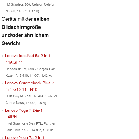
HD Graphics 500, Celeron Celeron
N3350, 13.30", 1.47 kg
Geräte mit der
selben
Bildschirmgröße
und/oder ähnlichem
Gewicht
Lenovo IdeaPad 5a 2-in-1
14AGP11
Radeon 840M, Strix / Gorgon Point
Ryzen AI 5 430, 14.00", 1.42 kg
Lenovo Chromebook Plus 2-
in-1 G10 14ITN10
UHD Graphics 32EUs, Alder Lake-N
Core 3 N355, 14.00", 1.5 kg
Lenovo Yoga 7 2-in-1
14IPH11
Intel Graphics 4 Xe3 PTL, Panther
Lake Ultra 7 355, 14.00", 1.38 kg
Lenovo Yoga 7a 2-in-1