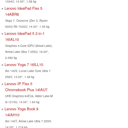
1334U, 14.00", 1.58 kg
Lenovo IdeaPad Flex 5
14ABR8
Vega 7, Cezanne (Zen 3, Ryzen
5000) R5 7430U, 14.00", 1.55 kg
Lenovo IdeaPad 5 2-in-1
16IAL10
Graphics 4-Core iGPU (Arrow Lake),
Arrow Lake Ultra 7 255U, 16.00",
2.082 kg
Lenovo Yoga 7 16ILL10
Arc 140V, Lunar Lake Core Ultra 7
256V, 14.00", 1.38 kg
Lenovo IP Flex 5
Chromebook Plus 14IAU7
UHD Graphics 64EUs, Alder Lake-M
i3-1215U, 14.00", 1.64 kg
Lenovo Yoga Book 9
14IAH10
Arc 140T, Arrow Lake Ultra 7 255H,
14.00", 1.214 kg