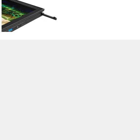
>
Notebook Test, Laptop Test und News
>
Externe Tests
> Lenovo 500e
Chromebook-81ES0005UK
Autor: Stefan Hinum (Update: 29.08.2018)
loading failed!
loading failed!