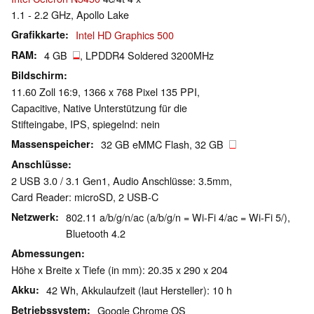
1.1 - 2.2 GHz, Apollo Lake
Grafikkarte
Intel HD Graphics 500
RAM
4 GB
, LPDDR4 Soldered 3200MHz
Bildschirm
11.60 Zoll 16:9, 1366 x 768 Pixel 135 PPI,
Capacitive, Native Unterstützung für die
Stifteingabe, IPS, spiegelnd: nein
Massenspeicher
32 GB eMMC Flash, 32 GB
Anschlüsse
2 USB 3.0 / 3.1 Gen1, Audio Anschlüsse: 3.5mm,
Card Reader: microSD, 2 USB-C
Netzwerk
802.11 a/b/g/n/ac (a/b/g/n = Wi-Fi 4/ac = Wi-Fi 5/),
Bluetooth 4.2
Abmessungen
Höhe x Breite x Tiefe (in mm): 20.35 x 290 x 204
Akku
42 Wh, Akkulaufzeit (laut Hersteller): 10 h
Betriebssystem
Google Chrome OS