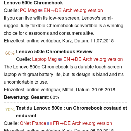
Lenovo 500e Chromebook
Quelle:
PC Mag
EN→DE
Archive.org version
If you can live with its low-res screen, Lenovo's semi-
rugged, fully flexible Chromebook convertible is a winning
choice for classrooms and consumers alike.
Einzeltest, online verfügbar, Kurz, Datum: 11.07.2018
Lenovo 500e Chromebook Review
60%
Quelle:
Laptop Mag
EN→DE
Archive.org version
The Lenovo 500e Chromebook is a durable touch-screen
laptop with great battery life, but its design is bland and it's
uncomfortable to use.
Einzeltest, online verfügbar, Mittel, Datum: 30.05.2018
Bewertung:
Gesamt
: 60%
Test du Lenovo 500e : un Chromebook costaud et
70%
endurant
Quelle:
CNet France
FR→DE
Archive.org version
Einzeltest, online verfügbar, Kurz, Datum: 05.09.2018