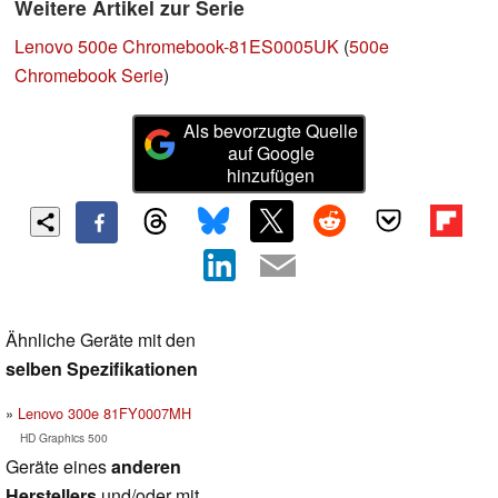
Weitere Artikel zur Serie
Lenovo 500e Chromebook-81ES0005UK
(
500e
Chromebook Serie
)
Als bevorzugte Quelle
auf Google
hinzufügen
Ähnliche Geräte mit den
selben Spezifikationen
Lenovo 300e 81FY0007MH
HD Graphics 500
Geräte eines
anderen
Herstellers
und/oder mit