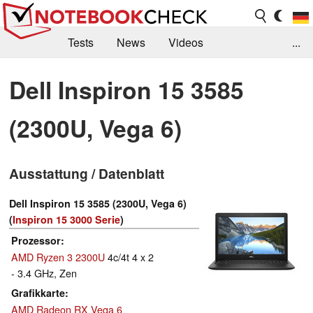
Tests
News
Videos
...
Benchmarks & Tech
Externe Tests
Dell Inspiron 15 3585
Kaufberatung
Deals
Suche
Jobs
(2300U, Vega 6)
Forum
Ausstattung / Datenblatt
Dell Inspiron 15 3585 (2300U, Vega 6)
(
Inspiron 15 3000 Serie
)
Prozessor
AMD Ryzen 3 2300U
4c/4t 4 x 2
- 3.4 GHz, Zen
Grafikkarte
AMD Radeon RX Vega 6