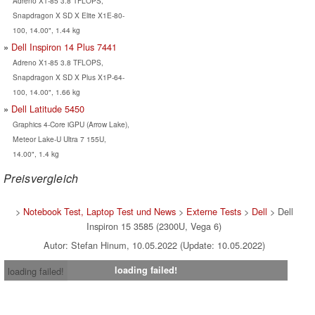
Adreno X1-85 3.8 TFLOPS,
Snapdragon X SD X Elite X1E-80-
100, 14.00", 1.44 kg
Dell Inspiron 14 Plus 7441
Adreno X1-85 3.8 TFLOPS,
Snapdragon X SD X Plus X1P-64-
100, 14.00", 1.66 kg
Dell Latitude 5450
Graphics 4-Core iGPU (Arrow Lake),
Meteor Lake-U Ultra 7 155U,
14.00", 1.4 kg
Preisvergleich
>
Notebook Test, Laptop Test und News
>
Externe Tests
>
Dell
> Dell
Inspiron 15 3585 (2300U, Vega 6)
Autor: Stefan Hinum, 10.05.2022 (Update: 10.05.2022)
loading failed!
loading failed!