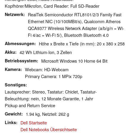
Kopfhörer/Mikrofon, Card Reader: Full SD-Reader
Netzwerk
RealTek Semiconductor RTL8101/2/3 Family Fast
Ethernet NIC (10/100MBit/s), Qualcomm Atheros
QCA9377 Wireless Network Adapter (a/b/g/n = Wi-
Fi 4/ac = Wi-Fi 5/), Bluetooth Bluetooth 4.0
Abmessungen
Höhe x Breite x Tiefe (in mm): 20 x 380 x 258
Akku
42 Wh Lithium-Ion, 3 Zellen
Betriebssystem
Microsoft Windows 10 Home 64 Bit
Kamera
Webcam: HD-Webcam
Primary Camera: 1 MPix 720p
Sonstiges
Lautsprecher: Stereo, Tastatur: Chiclet, Tastatur-
Beleuchtung: nein, 12 Monate Garantie, 1 Jahr
Pickup and Return Service
Gewicht
1.94 kg, Netzteil: 262 g
Links
Dell Startseite
Dell Notebooks Übersichtseite