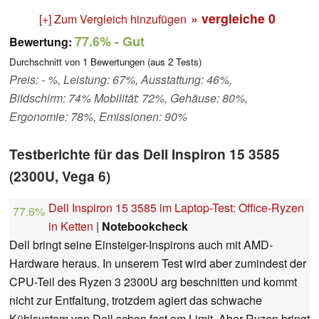
» vergleiche
0
[+] Zum Vergleich hinzufügen
77.6%
- Gut
Bewertung:
Durchschnitt von
1
Bewertungen (aus
2
Tests)
Preis: - %, Leistung: 67%, Ausstattung: 46%,
Bildschirm: 74% Mobilität: 72%, Gehäuse: 80%,
Ergonomie: 78%, Emissionen: 90%
Testberichte für das Dell Inspiron 15 3585
(2300U, Vega 6)
Dell Inspiron 15 3585 im Laptop-Test: Office-Ryzen
77.6%
in Ketten
|
Notebookcheck
Dell bringt seine Einsteiger-Inspirons auch mit AMD-
Hardware heraus. In unserem Test wird aber zumindest der
CPU-Teil des Ryzen 3 2300U arg beschnitten und kommt
nicht zur Entfaltung, trotzdem agiert das schwache
Kühlsystem von Dell schon fast am Limit. Aber Ryzen bringt