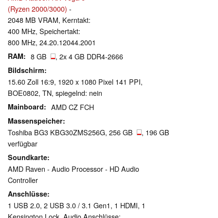
(Ryzen 2000/3000)
-
2048 MB VRAM, Kerntakt:
400 MHz, Speichertakt:
800 MHz, 24.20.12044.2001
RAM
8 GB
, 2x 4 GB DDR4-2666
Bildschirm
15.60 Zoll 16:9, 1920 x 1080 Pixel 141 PPI,
BOE0802, TN, spiegelnd: nein
Mainboard
AMD CZ FCH
Massenspeicher
Toshiba BG3 KBG30ZMS256G, 256 GB
, 196 GB
verfügbar
Soundkarte
AMD Raven - Audio Processor - HD Audio
Controller
Anschlüsse
1 USB 2.0, 2 USB 3.0 / 3.1 Gen1, 1 HDMI, 1
Kensington Lock, Audio Anschlüsse: