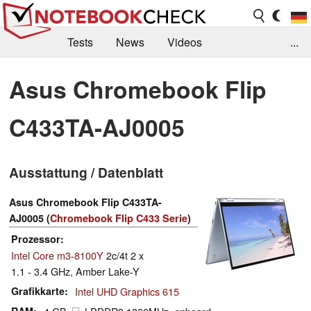
Tests
News
Videos
...
Benchmarks & Tech
Externe Tests
Asus Chromebook Flip
Kaufberatung
Deals
Suche
Jobs
C433TA-AJ0005
Forum
Ausstattung / Datenblatt
Asus Chromebook Flip C433TA-
AJ0005 (
Chromebook Flip C433 Serie
)
Prozessor
Intel Core m3-8100Y
2c/4t 2 x
1.1 - 3.4 GHz, Amber Lake-Y
Grafikkarte
Intel UHD Graphics 615