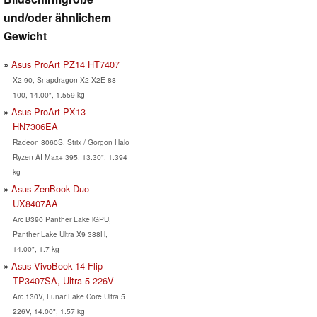
und/oder ähnlichem
Gewicht
Asus ProArt PZ14 HT7407
X2-90, Snapdragon X2 X2E-88-
100, 14.00", 1.559 kg
Asus ProArt PX13
HN7306EA
Radeon 8060S, Strix / Gorgon Halo
Ryzen AI Max+ 395, 13.30", 1.394
kg
Asus ZenBook Duo
UX8407AA
Arc B390 Panther Lake iGPU,
Panther Lake Ultra X9 388H,
14.00", 1.7 kg
Asus VivoBook 14 Flip
TP3407SA, Ultra 5 226V
Arc 130V, Lunar Lake Core Ultra 5
226V, 14.00", 1.57 kg