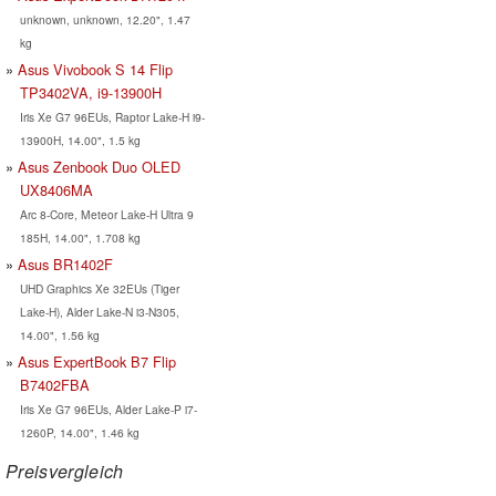
unknown, unknown, 12.20", 1.47
kg
Asus Vivobook S 14 Flip
TP3402VA, i9-13900H
Iris Xe G7 96EUs, Raptor Lake-H i9-
13900H, 14.00", 1.5 kg
Asus Zenbook Duo OLED
UX8406MA
Arc 8-Core, Meteor Lake-H Ultra 9
185H, 14.00", 1.708 kg
Asus BR1402F
UHD Graphics Xe 32EUs (Tiger
Lake-H), Alder Lake-N i3-N305,
14.00", 1.56 kg
Asus ExpertBook B7 Flip
B7402FBA
Iris Xe G7 96EUs, Alder Lake-P i7-
1260P, 14.00", 1.46 kg
Preisvergleich