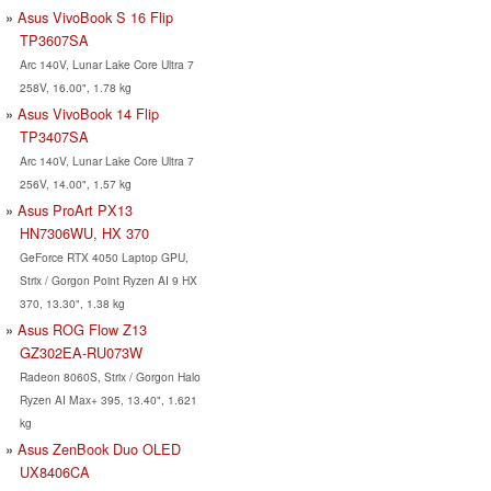
Asus VivoBook S 16 Flip
TP3607SA
Arc 140V, Lunar Lake Core Ultra 7
258V, 16.00", 1.78 kg
Asus VivoBook 14 Flip
TP3407SA
Arc 140V, Lunar Lake Core Ultra 7
256V, 14.00", 1.57 kg
Asus ProArt PX13
HN7306WU, HX 370
GeForce RTX 4050 Laptop GPU,
Strix / Gorgon Point Ryzen AI 9 HX
370, 13.30", 1.38 kg
Asus ROG Flow Z13
GZ302EA-RU073W
Radeon 8060S, Strix / Gorgon Halo
Ryzen AI Max+ 395, 13.40", 1.621
kg
Asus ZenBook Duo OLED
UX8406CA