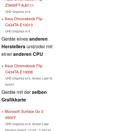
Z3400FT-AJ0111
UHD Graphics 615
Asus Chromebook Flip
C434TA-E10013
UHD Graphics 615
Geräte eines
anderen
Herstellers
und/oder mit
einer
anderen CPU
Asus Chromebook Flip
C434TA-E10008
UHD Graphics 615, Amber Lake i5-
8200Y
Geräte mit der
selben
Grafikkarte
Microsoft Surface Go 3
6500Y
UHD Graphics 615, Amber Lake
Pentium 6500Y, 10.50", 0.783 kg