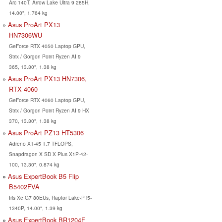
Arc 140T, Arrow Lake Ultra 9 285H,
14.00", 1.764 kg
Asus ProArt PX13
HN7306WU
GeForce RTX 4050 Laptop GPU,
Strix / Gorgon Point Ryzen AI 9
365, 13.30", 1.38 kg
Asus ProArt PX13 HN7306,
RTX 4060
GeForce RTX 4060 Laptop GPU,
Strix / Gorgon Point Ryzen AI 9 HX
370, 13.30", 1.38 kg
Asus ProArt PZ13 HT5306
Adreno X1-45 1.7 TFLOPS,
Snapdragon X SD X Plus X1P-42-
100, 13.30", 0.874 kg
Asus ExpertBook B5 Flip
B5402FVA
Iris Xe G7 80EUs, Raptor Lake-P i5-
1340P, 14.00", 1.39 kg
Asus ExpertBook BR1204F