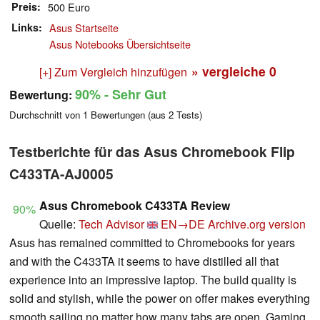
Preis
500 Euro
Links
Asus Startseite
Asus Notebooks Übersichtseite
» vergleiche
0
[+] Zum Vergleich hinzufügen
90%
- Sehr Gut
Bewertung:
Durchschnitt von
1
Bewertungen (aus
2
Tests)
Testberichte für das Asus Chromebook Flip
C433TA-AJ0005
Asus Chromebook C433TA Review
90%
Quelle:
Tech Advisor
EN→DE
Archive.org version
Asus has remained committed to Chromebooks for years
and with the C433TA it seems to have distilled all that
experience into an impressive laptop. The build quality is
solid and stylish, while the power on offer makes everything
smooth sailing no matter how many tabs are open. Gaming