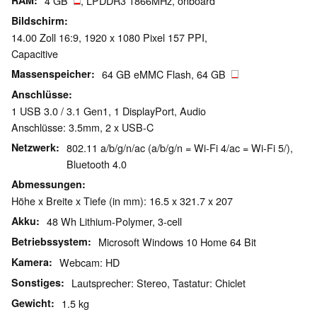
RAM
4 GB
, LPDDR3 1866MHz, onboard
Bildschirm
14.00 Zoll 16:9, 1920 x 1080 Pixel 157 PPI,
Capacitive
Massenspeicher
64 GB eMMC Flash, 64 GB
Anschlüsse
1 USB 3.0 / 3.1 Gen1, 1 DisplayPort, Audio
Anschlüsse: 3.5mm, 2 x USB-C
Netzwerk
802.11 a/b/g/n/ac (a/b/g/n = Wi-Fi 4/ac = Wi-Fi 5/),
Bluetooth 4.0
Abmessungen
Höhe x Breite x Tiefe (in mm): 16.5 x 321.7 x 207
Akku
48 Wh Lithium-Polymer, 3-cell
Betriebssystem
Microsoft Windows 10 Home 64 Bit
Kamera
Webcam: HD
Sonstiges
Lautsprecher: Stereo, Tastatur: Chiclet
Gewicht
1.5 kg