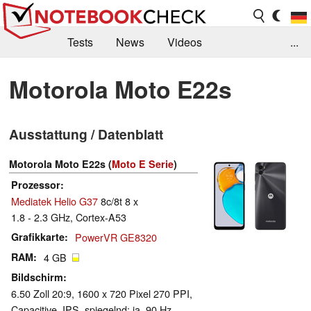
Tests
News
Videos
...
Benchmarks & Tech
Externe Tests
Motorola Moto E22s
Kaufberatung
Deals
Suche
Jobs
Ausstattung / Datenblatt
Forum
Motorola Moto E22s (
Moto E Serie
)
Prozessor
Mediatek Helio G37
8c/8t 8 x
1.8 - 2.3 GHz, Cortex-A53
Grafikkarte
PowerVR GE8320
RAM
4 GB
Bildschirm
6.50 Zoll 20:9, 1600 x 720 Pixel 270 PPI,
Capacitive, IPS, spiegelnd: ja, 90 Hz