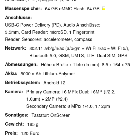
Massenspeicher
64 GB eMMC Flash, 64 GB
Anschlüsse
USB-C Power Delivery (PD), Audio Anschlüsse:
3.5mm, Card Reader: microSD, 1 Fingerprint
Reader, Sensoren: accelerometer, compass
Netzwerk
802.11 a/b/g/n/ac (a/b/g/n = Wi-Fi 4/ac = Wi-Fi 5/),
Bluetooth 5.0, GSM, UMTS, LTE, Dual SIM, GPS
Abmessungen
Höhe x Breite x Tiefe (in mm): 8.5 x 164 x 75
Akku
5000 mAh Lithium-Polymer
Betriebssystem
Android 12
Kamera
Primary Camera: 16 MPix Dual: 16MP (f/2.2,
1.0µm) + 2MP (f/2.4)
Secondary Camera: 8 MPix 1/4.0, 1.12µm
Sonstiges
Tastatur: OnScreen
Gewicht
185 g
Preis
120 Euro