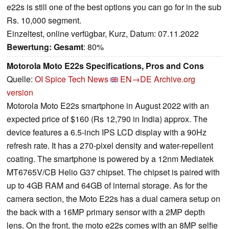
e22s is still one of the best options you can go for in the sub
Rs. 10,000 segment.
Einzeltest, online verfügbar, Kurz, Datum: 07.11.2022
Bewertung:
Gesamt
: 80%
Motorola Moto E22s Specifications, Pros and Cons
Quelle:
OI Spice Tech News
EN→DE
Archive.org
version
Motorola Moto E22s smartphone in August 2022 with an
expected price of $160 (Rs 12,790 in India) approx. The
device features a 6.5-inch IPS LCD display with a 90Hz
refresh rate. It has a 270-pixel density and water-repellent
coating. The smartphone is powered by a 12nm Mediatek
MT6765V/CB Helio G37 chipset. The chipset is paired with
up to 4GB RAM and 64GB of internal storage. As for the
camera section, the Moto E22s has a dual camera setup on
the back with a 16MP primary sensor with a 2MP depth
lens. On the front, the moto e22s comes with an 8MP selfie