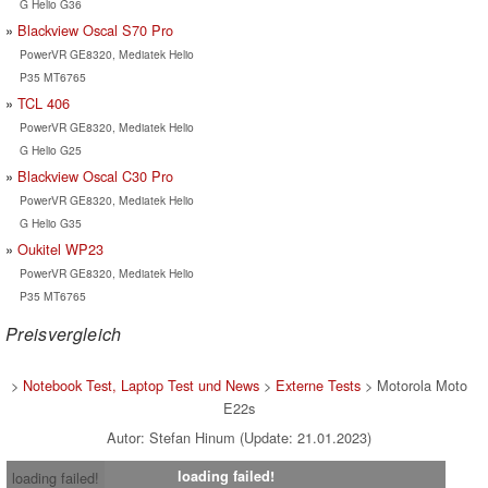
G Helio G36
Blackview Oscal S70 Pro
PowerVR GE8320, Mediatek Helio
P35 MT6765
TCL 406
PowerVR GE8320, Mediatek Helio
G Helio G25
Blackview Oscal C30 Pro
PowerVR GE8320, Mediatek Helio
G Helio G35
Oukitel WP23
PowerVR GE8320, Mediatek Helio
P35 MT6765
Preisvergleich
>
Notebook Test, Laptop Test und News
>
Externe Tests
> Motorola Moto
E22s
Autor: Stefan Hinum (Update: 21.01.2023)
loading failed!
loading failed!