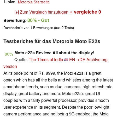
Links
Motorola Startseite
» vergleiche
0
[+] Zum Vergleich hinzufügen
80%
- Gut
Bewertung:
Durchschnitt von
1
Bewertungen (aus
2
Tests)
Testberichte für das Motorola Moto E22s
Moto e22s Review: All about the display!
80%
Quelle:
The Times of India
EN→DE
Archive.org
version
At its price point of Rs. 8999, the Moto e22s is a great
option which has all the bells and whistles among the latest
smartphone trends, such as dual cameras, high refresh rate
display, great battery and more. Moto e22s's great UI
coupled with a fairly powerful processor, provides smooth
user experience in its segment. Despite the poor low-light
camera performance and not being 5G enabled, the Moto