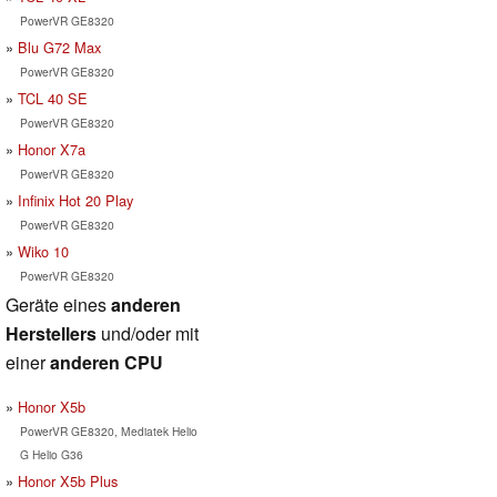
PowerVR GE8320
Blu G72 Max
PowerVR GE8320
TCL 40 SE
PowerVR GE8320
Honor X7a
PowerVR GE8320
Infinix Hot 20 Play
PowerVR GE8320
Wiko 10
PowerVR GE8320
Geräte eines
anderen
Herstellers
und/oder mit
einer
anderen CPU
Honor X5b
PowerVR GE8320, Mediatek Helio
G Helio G36
Honor X5b Plus