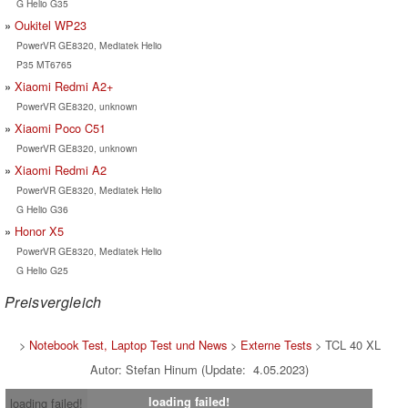
G Helio G35
Oukitel WP23
PowerVR GE8320, Mediatek Helio
P35 MT6765
Xiaomi Redmi A2+
PowerVR GE8320, unknown
Xiaomi Poco C51
PowerVR GE8320, unknown
Xiaomi Redmi A2
PowerVR GE8320, Mediatek Helio
G Helio G36
Honor X5
PowerVR GE8320, Mediatek Helio
G Helio G25
Preisvergleich
>
Notebook Test, Laptop Test und News
>
Externe Tests
> TCL 40 XL
Autor: Stefan Hinum (Update: 4.05.2023)
loading failed!
loading failed!