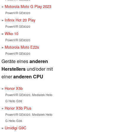
Motorola Moto G Play 2023
PowerVR GE8320
Infinix Hot 20 Play
PowerVR GE8320
Wiko 10
PowerVR GE8320
Motorola Moto E22s
PowerVR GE8320
Geräte eines
anderen
Herstellers
und/oder mit
einer
anderen CPU
Honor X5b
PowerVR GE8320, Mediatek Helio
G Helio G36
Honor X5b Plus
PowerVR GE8320, Mediatek Helio
G Helio G36
Umidigi G9C