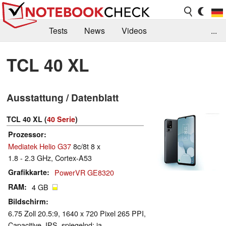
Tests
News
Videos
...
Benchmarks & Tech
Externe Tests
TCL 40 XL
Kaufberatung
Deals
Suche
Jobs
Ausstattung / Datenblatt
Forum
TCL 40 XL (
40 Serie
)
Prozessor
Mediatek Helio G37
8c/8t 8 x
1.8 - 2.3 GHz, Cortex-A53
Grafikkarte
PowerVR GE8320
RAM
4 GB
Bildschirm
6.75 Zoll 20.5:9, 1640 x 720 Pixel 265 PPI,
Capacitive, IPS, spiegelnd: ja