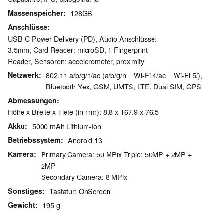
Massenspeicher
128GB
Anschlüsse
USB-C Power Delivery (PD), Audio Anschlüsse:
3.5mm, Card Reader: microSD, 1 Fingerprint
Reader, Sensoren: accelerometer, proximity
Netzwerk
802.11 a/b/g/n/ac (a/b/g/n = Wi-Fi 4/ac = Wi-Fi 5/),
Bluetooth Yes, GSM, UMTS, LTE, Dual SIM, GPS
Abmessungen
Höhe x Breite x Tiefe (in mm): 8.8 x 167.9 x 76.5
Akku
5000 mAh Lithium-Ion
Betriebssystem
Android 13
Kamera
Primary Camera: 50 MPix Triple: 50MP + 2MP +
2MP
Secondary Camera: 8 MPix
Sonstiges
Tastatur: OnScreen
Gewicht
195 g