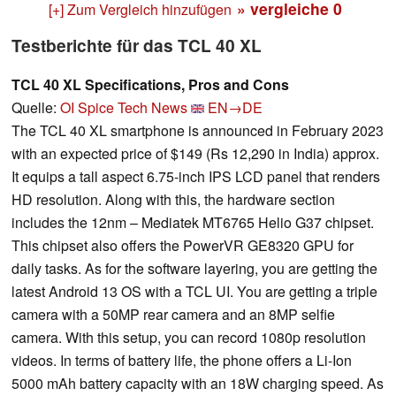
» vergleiche
0
[+] Zum Vergleich hinzufügen
Testberichte für das TCL 40 XL
TCL 40 XL Specifications, Pros and Cons
Quelle:
OI Spice Tech News
EN→DE
The TCL 40 XL smartphone is announced in February 2023
with an expected price of $149 (Rs 12,290 in India) approx.
It equips a tall aspect 6.75-inch IPS LCD panel that renders
HD resolution. Along with this, the hardware section
includes the 12nm – Mediatek MT6765 Helio G37 chipset.
This chipset also offers the PowerVR GE8320 GPU for
daily tasks. As for the software layering, you are getting the
latest Android 13 OS with a TCL UI. You are getting a triple
camera with a 50MP rear camera and an 8MP selfie
camera. With this setup, you can record 1080p resolution
videos. In terms of battery life, the phone offers a Li-Ion
5000 mAh battery capacity with an 18W charging speed. As