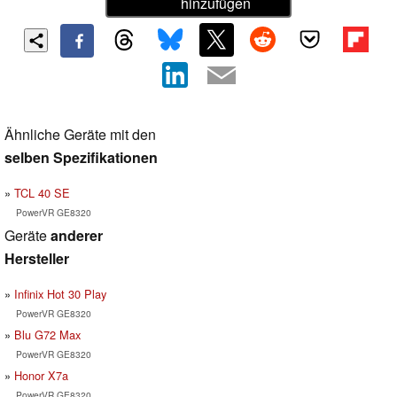
hinzufügen
Ähnliche Geräte mit den
selben Spezifikationen
TCL 40 SE
PowerVR GE8320
Geräte
anderer
Hersteller
Infinix Hot 30 Play
PowerVR GE8320
Blu G72 Max
PowerVR GE8320
Honor X7a
PowerVR GE8320