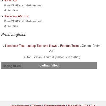
Honor X5
PowerVR GE8320, Mediatek Helio
G Helio G25
Blackview A53 Pro
PowerVR GE8320, Mediatek Helio
G Helio G35
Preisvergleich
>
Notebook Test, Laptop Test und News
>
Externe Tests
> Xiaomi Redmi
A2+
Autor: Stefan Hinum (Update: 2.07.2023)
loading failed!
loading failed!
Impressum
|
Team
|
Datenschutz
|
Kontakt
|
Cookie