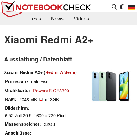
Tests
News
Videos
...
Benchmarks & Tech
Externe Tests
Xiaomi Redmi A2+
Kaufberatung
Deals
Suche
Jobs
Ausstattung / Datenblatt
Forum
Xiaomi Redmi A2+ (
Redmi A Serie
)
Prozessor
unknown
Grafikkarte
PowerVR GE8320
RAM
2048 MB
, or 3GB
Bildschirm
6.52 Zoll 20:9, 1600 x 720 Pixel
Massenspeicher
32GB
Anschlüsse