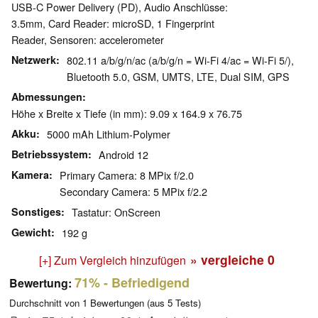
USB-C Power Delivery (PD), Audio Anschlüsse:
3.5mm, Card Reader: microSD, 1 Fingerprint
Reader, Sensoren: accelerometer
Netzwerk
802.11 a/b/g/n/ac (a/b/g/n = Wi-Fi 4/ac = Wi-Fi 5/),
Bluetooth 5.0, GSM, UMTS, LTE, Dual SIM, GPS
Abmessungen
Höhe x Breite x Tiefe (in mm): 9.09 x 164.9 x 76.75
Akku
5000 mAh Lithium-Polymer
Betriebssystem
Android 12
Kamera
Primary Camera: 8 MPix f/2.0
Secondary Camera: 5 MPix f/2.2
Sonstiges
Tastatur: OnScreen
Gewicht
192 g
» vergleiche
0
[+] Zum Vergleich hinzufügen
71%
- Befriedigend
Bewertung:
Durchschnitt von
1
Bewertungen (aus
5
Tests)