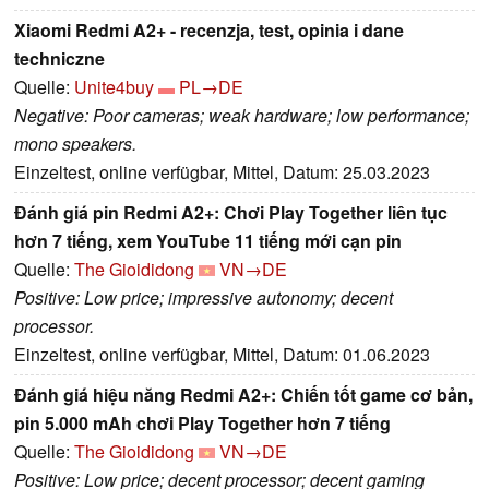
Xiaomi Redmi A2+ - recenzja, test, opinia i dane
techniczne
Quelle:
Unite4buy
PL→DE
Negative: Poor cameras; weak hardware; low performance;
mono speakers.
Einzeltest, online verfügbar, Mittel, Datum: 25.03.2023
Đánh giá pin Redmi A2+: Chơi Play Together liên tục
hơn 7 tiếng, xem YouTube 11 tiếng mới cạn pin
Quelle:
The Gioididong
VN→DE
Positive: Low price; impressive autonomy; decent
processor.
Einzeltest, online verfügbar, Mittel, Datum: 01.06.2023
Đánh giá hiệu năng Redmi A2+: Chiến tốt game cơ bản,
pin 5.000 mAh chơi Play Together hơn 7 tiếng
Quelle:
The Gioididong
VN→DE
Positive: Low price; decent processor; decent gaming