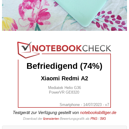
Befriedigend (74%)
Xiaomi Redmi A2
Mediatek Helio G36
PowerVR GE8320
Smartphone - 14/07/2023 - v7
Testgerät zur Verfügung gestellt von
notebooksbilliger.de
Download der
lizensierten
Bewertungsgrafik als
PNG
/
SVG