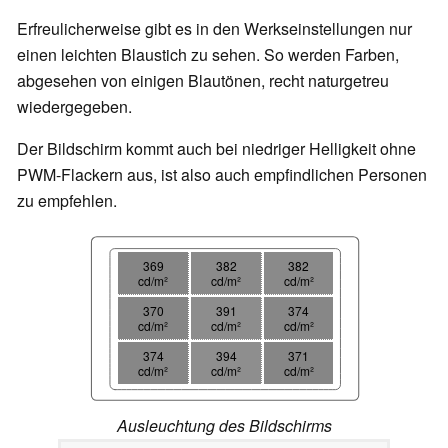
Erfreulicherweise gibt es in den Werkseinstellungen nur
einen leichten Blaustich zu sehen. So werden Farben,
abgesehen von einigen Blautönen, recht naturgetreu
wiedergegeben.
Der Bildschirm kommt auch bei niedriger Helligkeit ohne
PWM-Flackern aus, ist also auch empfindlichen Personen
zu empfehlen.
369
382
382
cd/m²
cd/m²
cd/m²
370
391
374
cd/m²
cd/m²
cd/m²
374
394
371
cd/m²
cd/m²
cd/m²
Ausleuchtung des Bildschirms