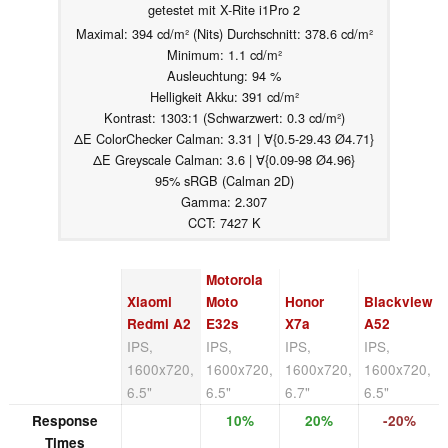
getestet mit X-Rite i1Pro 2
Maximal: 394 cd/m² (Nits) Durchschnitt: 378.6 cd/m²
Minimum: 1.1 cd/m²
Ausleuchtung: 94 %
Helligkeit Akku: 391 cd/m²
Kontrast: 1303:1 (Schwarzwert: 0.3 cd/m²)
ΔE ColorChecker Calman: 3.31 | ∀{0.5-29.43 Ø4.71}
ΔE Greyscale Calman: 3.6 | ∀{0.09-98 Ø4.96}
95% sRGB (Calman 2D)
Gamma: 2.307
CCT: 7427 K
Motorola
Xiaomi
Moto
Honor
Blackview
Redmi A2
E32s
X7a
A52
IPS,
IPS,
IPS,
IPS,
1600x720,
1600x720,
1600x720,
1600x720,
6.5"
6.5"
6.7"
6.5"
Response
10%
20%
-20%
Times