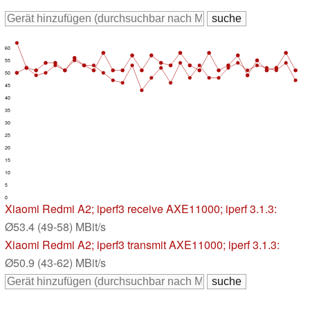
60
55
50
45
40
35
30
25
20
15
10
5
0
Xiaomi Redmi A2
; iperf3 receive AXE11000; iperf 3.1.3:
Ø53.4 (49-58) MBit/s
Xiaomi Redmi A2
; iperf3 transmit AXE11000; iperf 3.1.3:
Ø50.9 (43-62) MBit/s