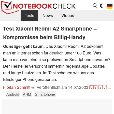
Tests
News
Videos
...
Benchmarks & Tech
Externe Tests
Test Xiaomi Redmi A2 Smartphone –
Kompromisse beim Billig-Handy
Kaufberatung
Deals
Suche
Jobs
Günstiger geht kaum.
Das Xiaomi Redmi A2 bekommt
Forum
man im Internet schon für deutlich unter 100 Euro. Was
kann man von einem so preiswerten Smartphone erwarten?
Der Hersteller verspricht immerhin regelmäßige Updates
und lange Laufzeiten. Im Test schauen wir uns das
Einsteiger-Phone genauer an.
Florian Schmitt
,
Veröffentlicht am
14.07.2023
🇺🇸
🇸🇪
...
👁
Android
ARM
Smartphone