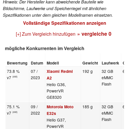
Hinweis: Der Hersteller kann abweichende Bauteile wie
Bildschirme, Laufwerke und Speicherriegel mit ähnlichen
Spezifikationen unter dem gleichen Modellnamen einsetzen.
Vollständige Spezifikationen anzeigen
» vergleiche
0
[+] Zum Vergleich hinzufügen
mögliche Konkurrenten im Vergleich
Bewertung
Datum
Modell
Gewicht
Laufwerk
Gr
73.8 %
07 /
192 g
32 GB
6.5
Xiaomi Redmi
v7
2023
eMMC
(old)
A2
Flash
Helio G36,
PowerVR
GE8320
75.1 %
09 /
185 g
32 GB
6.5
Motorola Moto
v7
2022
eMMC
(old)
E32s
Flash
Helio G37,
PowerVR