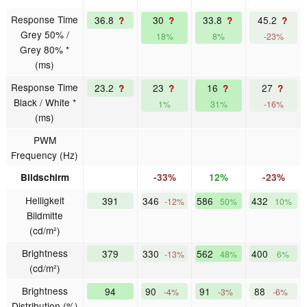
Response Time
36.8
30
33.8
45.2
?
?
?
?
Grey 50% /
18%
8%
-23%
Grey 80% *
(ms)
Response Time
23.2
23
16
27
?
?
?
?
Black / White *
1%
31%
-16%
(ms)
PWM
Frequency (Hz)
Bildschirm
-33%
12%
-23%
Helligkeit
391
346
586
432
-12%
50%
10%
Bildmitte
(cd/m²)
Brightness
379
330
562
400
-13%
48%
6%
(cd/m²)
Brightness
94
90
91
88
-4%
-3%
-6%
Distribution (%)