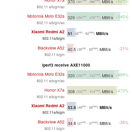
+625%
370
MBit/s
min
max
(341
- 386
)
802.11 a/b/g/n/ac
Motorola Moto E32s
+545%
329
MBit/s
min
max
(293
- 378
)
802.11 a/b/g/n/ac
Xiaomi Redmi A2
51
MBit/s
min
max
(43
- 62
)
802.11a/b/g/n
Blackview A52
-21%
40.5
MBit/s
min
max
(35
- 55
)
802.11 b/g/n
iperf3 receive AXE11000
Motorola Moto E32s
+495%
320
MBit/s
min
max
(295
- 332
)
802.11 a/b/g/n/ac
Honor X7a
+472%
308
MBit/s
min
max
(302
- 314
)
802.11 a/b/g/n/ac
Xiaomi Redmi A2
53.8
MBit/s
min
max
(49
- 58
)
802.11a/b/g/n
Blackview A52
-35%
34.8
MBit/s
min
max
(27
- 37
)
802.11 b/g/n