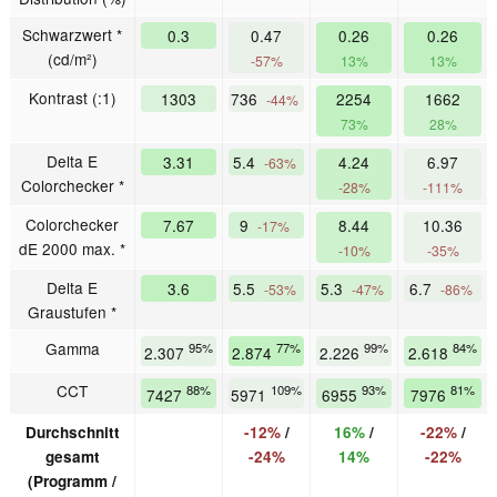
Schwarzwert *
0.3
0.47
0.26
0.26
(cd/m²)
-57%
13%
13%
Kontrast (:1)
1303
736
2254
1662
-44%
73%
28%
Delta E
3.31
5.4
4.24
6.97
-63%
Colorchecker *
-28%
-111%
Colorchecker
7.67
9
8.44
10.36
-17%
dE 2000 max. *
-10%
-35%
Delta E
3.6
5.5
5.3
6.7
-53%
-47%
-86%
Graustufen *
Gamma
95%
77%
99%
84%
2.307
2.874
2.226
2.618
CCT
88%
109%
93%
81%
7427
5971
6955
7976
Durchschnitt
-12%
/
16%
/
-22%
/
gesamt
-24%
14%
-22%
(Programm /