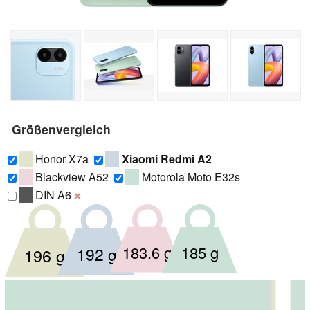
Größenvergleich
Honor X7a
Xiaomi Redmi A2
Blackview A52
Motorola Moto E32s
DIN A6
❌
183.6 g
185 g
192 g
196 g