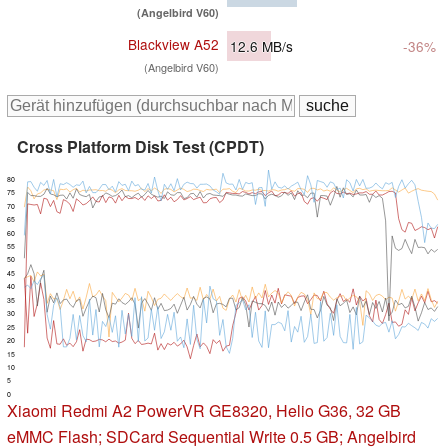
(Angelbird V60)
Blackview A52
12.6
MB/s
-36%
(Angelbird V60)
Cross Platform Disk Test (CPDT)
80
75
70
65
60
55
50
45
40
35
30
25
20
15
10
5
0
Xiaomi Redmi A2
PowerVR GE8320, Helio G36, 32 GB
eMMC Flash; SDCard Sequential Write 0.5 GB; Angelbird