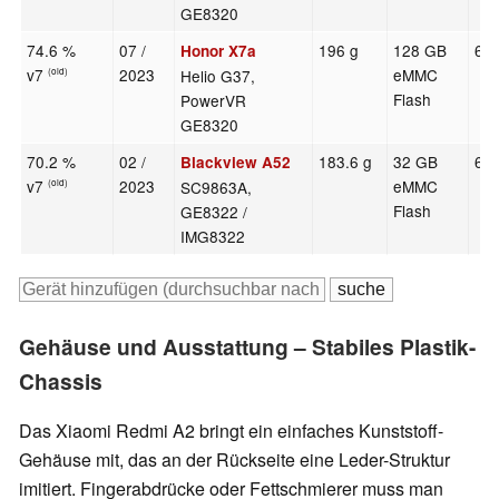
GE8320
74.6 %
07 /
196 g
128 GB
6.7
Honor X7a
v7
2023
eMMC
Helio G37,
(old)
Flash
PowerVR
GE8320
70.2 %
02 /
183.6 g
32 GB
6.5
Blackview A52
v7
2023
eMMC
SC9863A,
(old)
Flash
GE8322 /
IMG8322
Gehäuse und Ausstattung – Stabiles Plastik-
Chassis
Das Xiaomi Redmi A2 bringt ein einfaches Kunststoff-
Gehäuse mit, das an der Rückseite eine Leder-Struktur
imitiert. Fingerabdrücke oder Fettschmierer muss man