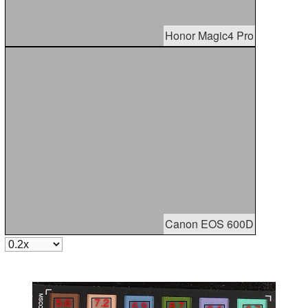
Honor Magic4 Pro
Canon EOS 600D
5.6
7.2
6.9
8.7