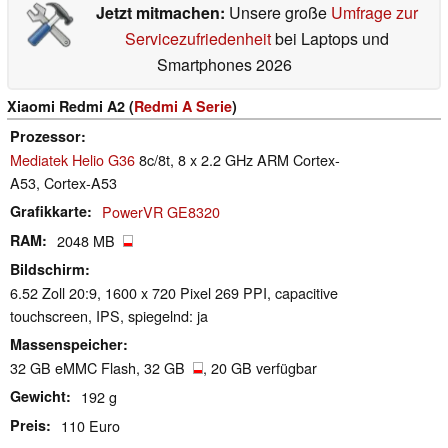
Jetzt mitmachen:
Unsere große
Umfrage zur
Servicezufriedenheit
bei Laptops und
Smartphones 2026
Xiaomi Redmi A2 (
Redmi A Serie
)
Prozessor
Mediatek Helio G36
8c/8t, 8 x 2.2 GHz ARM Cortex-
A53, Cortex-A53
Grafikkarte
PowerVR GE8320
RAM
2048 MB
Bildschirm
6.52 Zoll 20:9, 1600 x 720 Pixel 269 PPI, capacitive
touchscreen, IPS, spiegelnd: ja
Massenspeicher
32 GB eMMC Flash, 32 GB
, 20 GB verfügbar
Gewicht
192 g
Preis
110 Euro