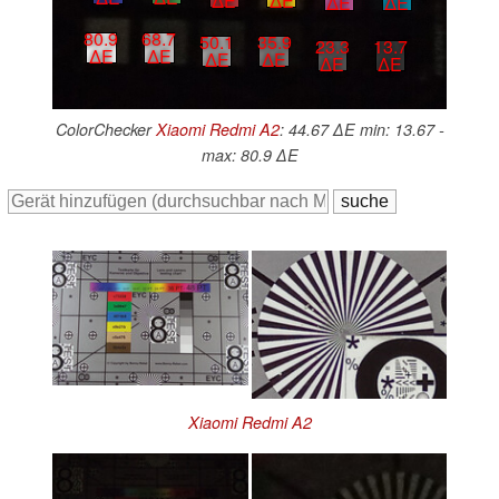
∆E
∆E
∆E
∆E
80.9
68.7
50.1
35.9
23.3
13.7
∆E
∆E
∆E
∆E
∆E
∆E
ColorChecker
Xiaomi Redmi A2
: 44.67 ∆E min: 13.67 -
max: 80.9 ∆E
Xiaomi Redmi A2