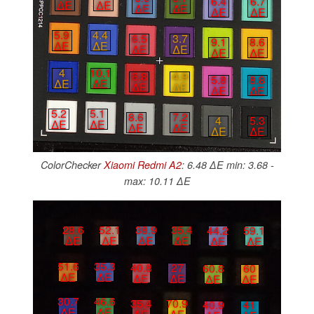
6.4
6.7
∆E
∆E
∆E
∆E
∆E
∆E
5.9
4.4
6.5
3.7
9.1
8.6
∆E
∆E
∆E
∆E
∆E
∆E
4
10.1
6.8
4.9
5.8
8.8
∆E
∆E
∆E
∆E
∆E
∆E
5.2
5.1
8.6
7.2
4
5.3
∆E
∆E
∆E
∆E
∆E
∆E
ColorChecker
Xiaomi Redmi A2
: 6.48 ∆E min: 3.68 -
max: 10.11 ∆E
28.6
52.1
38.9
35.4
44.2
59.1
∆E
∆E
∆E
∆E
∆E
∆E
51.6
35.3
40.8
27
60.8
60
∆E
∆E
∆E
∆E
∆E
∆E
30.7
46.6
35.4
70.9
40.9
41
∆E
∆E