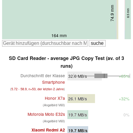
62 mm
9.1 mm
74.9 mm
76.8 mm
76.9 mm
8.5 mm
9.1 mm
8.3 mm
164.2 mm
164 mm
164.9 mm
167.5 mm
SD Card Reader - average JPG Copy Test (av. of 3
runs)
Durchschnitt der Klasse
32.6
MB/s
+65%
Smartphone
(
5.72 - 58.9, n=53, der letzten 2 Jahre
)
Honor X7a
26.1
MB/s
+32%
(Angelbird V60)
Motorola Moto E32s
19.7
MB/s
0%
(Angelbird V60)
Xiaomi Redmi A2
19.7
MB/s