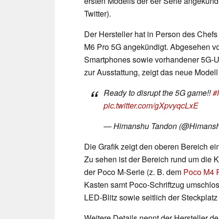
ersten Modells der 6er Serie angekünd
Twitter).
Der Hersteller hat in Person des Che
M6 Pro 5G angekündigt. Abgesehen v
Smartphones sowie vorhandener 5G-Unt
zur Ausstattung, zeigt das neue Modell
Ready to disrupt the 5G game!!
#
pic.twitter.com/gXpvyqcLxE
— Himanshu Tandon (@Himan
Die Grafik zeigt den oberen Bereich ei
Zu sehen ist der Bereich rund um die 
der Poco M-Serie (z. B. dem
Poco M4 
Kasten samt Poco-Schriftzug umschlos
LED-Blitz sowie seitlich der Steckplatz 
Weitere Details nennt der Hersteller de