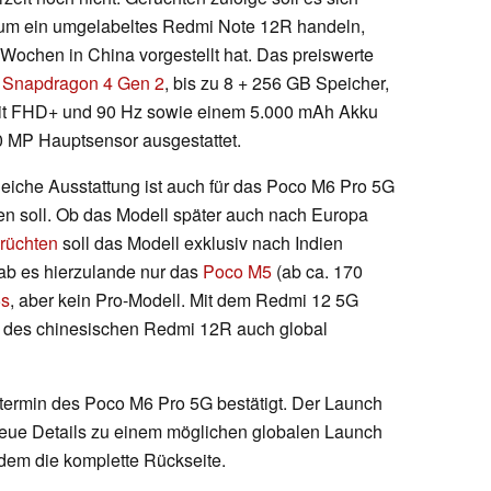
um ein umgelabeltes Redmi Note 12R handeln,
n Wochen in China vorgestellt hat. Das preiswerte
m
Snapdragon 4 Gen 2
, bis zu 8 + 256 GB Speicher,
mit FHD+ und 90 Hz sowie einem 5.000 mAh Akku
0 MP Hauptsensor ausgestattet.
leiche Ausstattung ist auch für das Poco M6 Pro 5G
rten soll. Ob das Modell später auch nach Europa
rüchten
soll das Modell exklusiv nach Indien
gab es hierzulande nur das
Poco M5
(ab ca. 170
5s
, aber kein Pro-Modell. Mit dem Redmi 12 5G
er des chinesischen Redmi 12R auch global
htermin des Poco M6 Pro 5G bestätigt. Der Launch
 Neue Details zu einem möglichen globalen Launch
udem die komplette Rückseite.