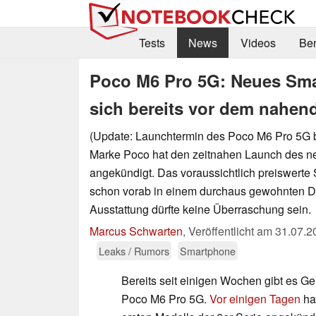
Tests
News
Videos
Be
Poco M6 Pro 5G: Neues Sma
sich bereits vor dem nahe
(Update: Launchtermin des Poco M6 Pro 5G be
Marke Poco hat den zeitnahen Launch des 
angekündigt. Das voraussichtlich preiswerte
schon vorab in einem durchaus gewohnten D
Ausstattung dürfte keine Überraschung sein.
Marcus Schwarten
,
Veröffentlicht am
31.07.2
Leaks / Rumors
Smartphone
Bereits seit einigen Wochen gibt es G
Poco M6 Pro 5G.
Vor einigen Tagen
ha