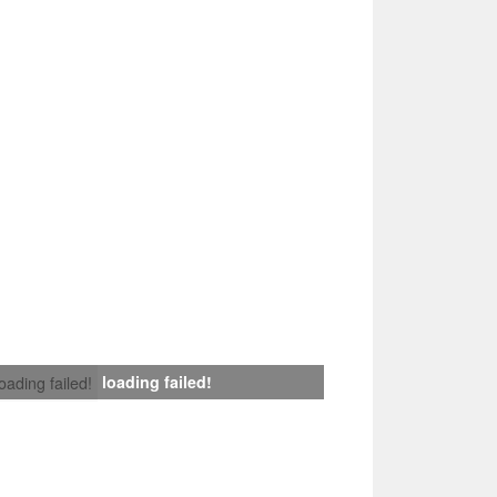
loading failed!
loading failed!