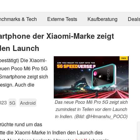
nchmarks & Tech
Externe Tests
Kaufberatung
Deal
rtphone der Xiaomi-Marke zeigt
nden Launch
stätigt) Die Xiaomi-
neuen Poco M6 Pro 5G
 Smartphone zeigt sich
esign. Auch die
023
Das neue Poco M6 Pro 5G zeigt sich
5G
Android
zumindest in Teilen vor dem Launch
in Indien. (Bild: @Himanshu_POCO)
erüchte rund um das
tte die Xiaomi-Marke in Indien den Launch des