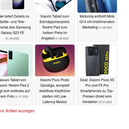
k liefert Details zu
Xiaomi Tablet zum
Motorola enthüllt Moto
Selfie- und Tele-
Schnäppchenpreis:
G14 mit irreführendem
eras des Samsung
Redmi Pad zum
Marketing
01.08.2023
Galaxy S23 FE
halben Preis im
Angebot
01.08.2023
01.08.2023
Neues Tablet von
Xiaomi Poco Pods:
Deal: Xiaomi Poco X5
aomi: Redmi Pad 2
Günstige, komplett
Pro und F5 Pro
gt sich erstmals auf
drahtlose Kopfhörer
Smartphones zu Top-
inem Foto
starten mit Low-
Preisen direkt vom
31.07.2023
Latency-Modus
Hersteller
25.07.2023
28.07.2023
re Artikel anzeigen