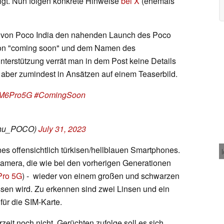
igt. Nun folgen konkrete Hinweise
bei X
(ehemals
fs von Poco India den nahenden Launch des Poco
on "coming soon" und dem Namen des
erstützung verrät man in dem Post keine Details
 aber zumindest in Ansätzen auf einem Teaserbild.
M6Pro5G
#ComingSoon
shu_POCO)
July 31, 2023
nes offensichtlich türkisen/hellblauen Smartphones.
Kamera, die wie bei den vorherigen Generationen
Pro 5G
) - wieder von einem großen und schwarzen
sen wird. Zu erkennen sind zwei Linsen und ein
für die SIM-Karte.
rzeit noch nicht. Gerüchten zufolge soll es sich