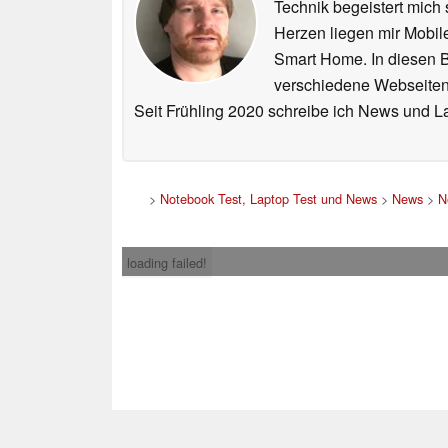
Technik begeistert mich 
Herzen liegen mir Mobi
Smart Home. In diesen Be
verschiedene Webseiten,
Seit Frühling 2020 schreibe ich News und L
>
Notebook Test, Laptop Test und News
>
News
>
N
loading failed!
Impress