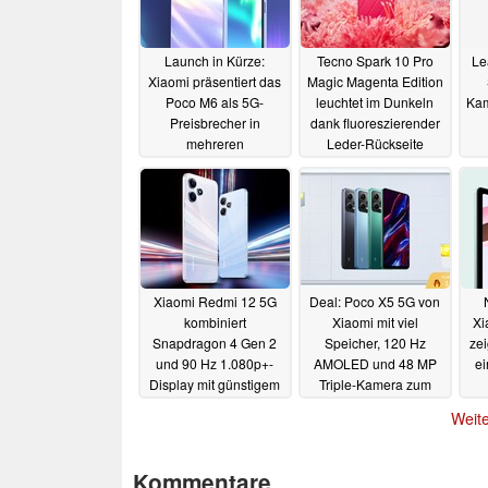
Launch in Kürze:
Tecno Spark 10 Pro
Lea
Xiaomi präsentiert das
Magic Magenta Edition
Poco M6 als 5G-
leuchtet im Dunkeln
Kam
Preisbrecher in
dank fluoreszierender
mehreren
Leder-Rückseite
Farbvarianten
21.12.2023
04.08.2023
Xiaomi Redmi 12 5G
Deal: Poco X5 5G von
kombiniert
Xiaomi mit viel
Xi
Snapdragon 4 Gen 2
Speicher, 120 Hz
zei
und 90 Hz 1.080p+-
AMOLED und 48 MP
e
Display mit günstigem
Triple-Kamera zum
Preis
Bestpreis im Angebot
01.08.2023
Weite
01.08.2023
Kommentare