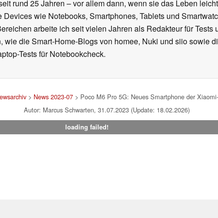
seit rund 25 Jahren – vor allem dann, wenn sie das Leben leicht
le Devices wie Notebooks, Smartphones, Tablets und Smartw
reichen arbeite ich seit vielen Jahren als Redakteur für Tests 
 wie die Smart-Home-Blogs von homee, Nuki und siio sowie di
aptop-Tests für Notebookcheck.
ewsarchiv
>
News 2023-07
> Poco M6 Pro 5G: Neues Smartphone der Xiaomi-M
Autor: Marcus Schwarten, 31.07.2023 (Update: 18.02.2026)
loading failed!
um
|
Team
|
Datenschutz
|
Kontakt
|
Cookie Einstellungen
| 05.08