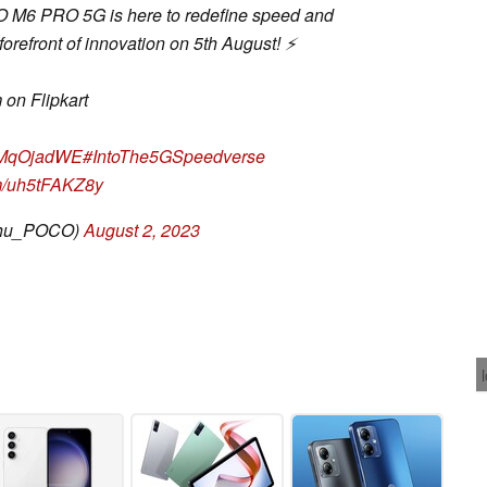
O M6 PRO 5G is here to redefine speed and
forefront of innovation on 5th August! ⚡
on Flipkart
xBMqOjadWE
#IntoThe5GSpeedverse
om/uh5tFAKZ8y
shu_POCO)
August 2, 2023