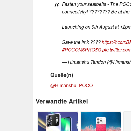
Fasten your seatbelts - The POC
connectivity! ????️???? Be at the 
Launching on 5th August at 12pm 
Save the link ????
https://t.co/
#POCOM6PRO5G
pic.twitter.c
— Himanshu Tandon (@Himan
Quelle(n)
@Himanshu_POCO
Verwandte Artikel