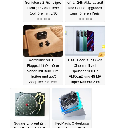
Sonicbass 2: Günstige,
erhält 24h Akkulaufzeit
nicht ganz drahtlose
und Sound-Upgrades
Kopfhörer mit ENC
zum höheren Preis
03.08.2023
02.08.2023
Montblanc MTB 03
Deal: Poco X5 5G von
Flaggschiff-Ohrhörer
Xiaomi mit viel
starten mit Beryllium-
Speicher, 120 Hz
Treiber und aptX
AMOLED und 48 MP
Adaptive
Triple-Kamera zum
01.08.2023
Bestpreis im Angebot
01.08.2023
Square Enix enthüllt
RedMagic Cyberbuds