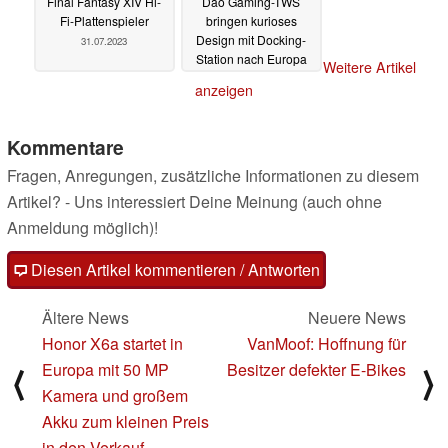
Final Fantasy XIV Hi-
Dao Gaming-TWS
Fi-Plattenspieler
bringen kurioses
Design mit Docking-
31.07.2023
Station nach Europa
Weitere Artikel
31.07.2023
anzeigen
Kommentare
Fragen, Anregungen, zusätzliche Informationen zu diesem
Artikel? - Uns interessiert Deine Meinung (auch ohne
Anmeldung möglich)!
Diesen Artikel kommentieren / Antworten
Ältere News
Neuere News
Honor X6a startet in
VanMoof: Hoffnung für
Europa mit 50 MP
Besitzer defekter E-Bikes
⟨
⟩
Kamera und großem
Akku zum kleinen Preis
in den Verkauf