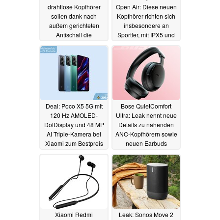
drahtlose Kopfhörer
Open Air: Diese neuen
sollen dank nach
Kopfhörer richten sich
außem gerichteten
insbesondere an
Antischall die
Sportler, mit IPX5 und
Privatsphäre schützen
großen Treibern
17.04.2024
23.08.2023
Deal: Poco X5 5G mit
Bose QuietComfort
120 Hz AMOLED-
Ultra: Leak nennt neue
DotDisplay und 48 MP
Details zu nahenden
AI Triple-Kamera bei
ANC-Kopfhörern sowie
Xiaomi zum Bestpreis
neuen Earbuds
erhältlich
11.08.2023
07.08.2023
Xiaomi Redmi
Leak: Sonos Move 2