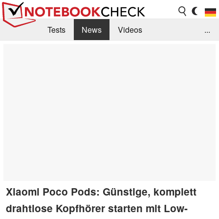
Tests
News
Videos
...
Benchmarks & Tech
Externe Tests
Kaufberatung
Deals
Suche
Jobs
Forum
Xiaomi Poco Pods: Günstige, komplett
drahtlose Kopfhörer starten mit Low-