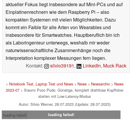
aktueller Fokus liegt insbesondere auf Mini-PCs und auf
Einplatinenrechnern wie dem Raspberry Pi – also
kompakten Systemen mit vielen Möglichkeiten. Dazu
kommt ein Faible für alle Arten von Wearables und
insbesondere für Smartwatches. Hauptberuflich bin ich
als Laboringenieur unterwegs, weshalb mir weder
naturwissenschaftliche Zusammenhänge noch die
Interpretation komplexer Messungen fern liegen.
Kontakt:
silvio39191
,
LinkedIn
,
Muck Rack
>
Notebook Test, Laptop Test und News
>
News
>
Newsarchiv
>
News
2023-07
> Xiaomi Poco Pods: Günstige, komplett drahtlose Kopfhörer
starten mit Low-Latency-Modus
Autor: Silvio Werner, 28.07.2023 (Update: 28.07.2023)
loading failed!
loading failed!