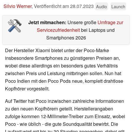
Silvio Werner
,
Veröffentlicht am
28.07.2023
Audio
Launch
Jetzt mitmachen:
Unsere große
Umfrage zur
Servicezufriedenheit
bei Laptops und
Smartphones 2026
Der Hersteller Xiaomi bietet unter der Poco-Marke
insbesondere Smartphones zu günstigeren Preisen an,
wobei diese allerdings ein besonders gutes Verhältnis
zwischen Preis und Leistung mitbringen sollen. Nun hat
Poco Indien mit den Poco Pods neue, komplett drahtlose
Kopfhörer vorgestellt.
Auf Twitter hat Poco inzwischen zahlreiche Informationen
zu den neuen Kopfhörern geteilt. Herstellerangaben
zufolge kommen 12-Millimeter-Treiber zum Einsatz, wobei
Poco - wie üblich - die gute Soundqualität bewirbt. Die
Laufzeit wird mit bis zu 30 Stunden angegeben, dabei gilt