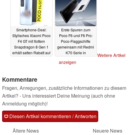
Smartphone-Deal:
Erste Spuren zum
Stylisches Xiaomi Poco
Poco F6 und F6 Pro:
F4 GT mit flottem
Poco-Flaggschiffe
Snapdragon 8 Gen 1
gemeinsam mit Redmi
erhält satten Rabatt auf
K70 Serie in
Weitere Artikel
Amazon
Datenbank entdeckt
16.07.2023
anzeigen
30.06.2023
Kommentare
Fragen, Anregungen, zusätzliche Informationen zu diesem
Artikel? - Uns interessiert Deine Meinung (auch ohne
Anmeldung möglich)!
Diesen Artikel kommentieren / Antworten
Ältere News
Neuere News