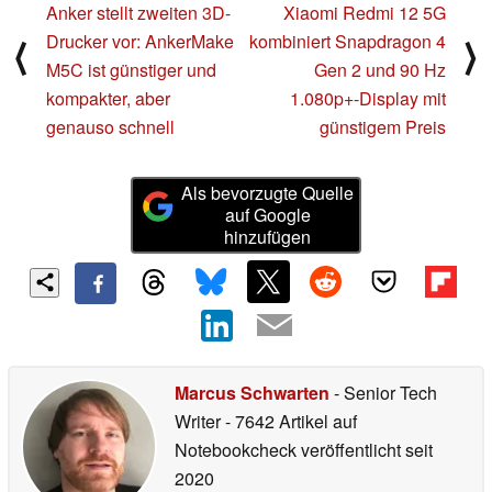
Anker stellt zweiten 3D-
Xiaomi Redmi 12 5G
Drucker vor: AnkerMake
kombiniert Snapdragon 4
⟨
⟩
M5C ist günstiger und
Gen 2 und 90 Hz
kompakter, aber
1.080p+-Display mit
genauso schnell
günstigem Preis
Als bevorzugte Quelle
auf Google
hinzufügen
Marcus Schwarten
- Senior Tech
Writer
- 7642 Artikel auf
Notebookcheck veröffentlicht
seit
2020