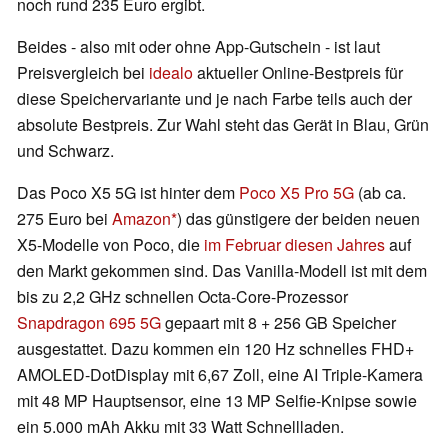
noch rund 235 Euro ergibt.
Beides - also mit oder ohne App-Gutschein - ist laut
Preisvergleich bei
idealo
aktueller Online-Bestpreis für
diese Speichervariante und je nach Farbe teils auch der
absolute Bestpreis. Zur Wahl steht das Gerät in Blau, Grün
und Schwarz.
Das Poco X5 5G ist hinter dem
Poco X5 Pro 5G
(ab ca.
275 Euro bei
Amazon
) das günstigere der beiden neuen
X5-Modelle von Poco, die
im Februar diesen Jahres
auf
den Markt gekommen sind. Das Vanilla-Modell ist mit dem
bis zu 2,2 GHz schnellen Octa-Core-Prozessor
Snapdragon 695 5G
gepaart mit 8 + 256 GB Speicher
ausgestattet. Dazu kommen ein 120 Hz schnelles FHD+
AMOLED-DotDisplay mit 6,67 Zoll, eine AI Triple-Kamera
mit 48 MP Hauptsensor, eine 13 MP Selfie-Knipse sowie
ein 5.000 mAh Akku mit 33 Watt Schnellladen.