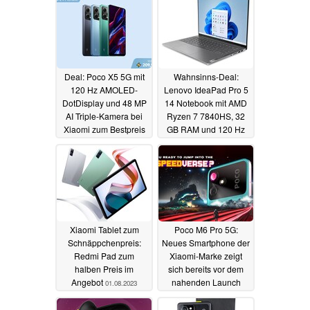
Deal: Poco X5 5G mit
Wahnsinns-Deal:
120 Hz AMOLED-
Lenovo IdeaPad Pro 5
DotDisplay und 48 MP
14 Notebook mit AMD
AI Triple-Kamera bei
Ryzen 7 7840HS, 32
Xiaomi zum Bestpreis
GB RAM und 120 Hz
erhältlich
3K-Display für nur 687
11.08.2023
Euro
01.08.2023
Xiaomi Tablet zum
Poco M6 Pro 5G:
Schnäppchenpreis:
Neues Smartphone der
Redmi Pad zum
Xiaomi-Marke zeigt
halben Preis im
sich bereits vor dem
Angebot
nahenden Launch
01.08.2023
31.07.2023