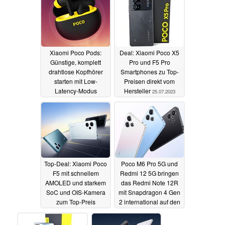
Xiaomi Poco Pods:
Deal: Xiaomi Poco X5
Günstige, komplett
Pro und F5 Pro
drahtlose Kopfhörer
Smartphones zu Top-
starten mit Low-
Preisen direkt vom
Latency-Modus
Hersteller
25.07.2023
28.07.2023
Top-Deal: Xiaomi Poco
Poco M6 Pro 5G und
F5 mit schnellem
Redmi 12 5G bringen
AMOLED und starkem
das Redmi Note 12R
SoC und OIS-Kamera
mit Snapdragon 4 Gen
zum Top-Preis
2 international auf den
erhältlich
Markt
22.07.2023
20.07.2023