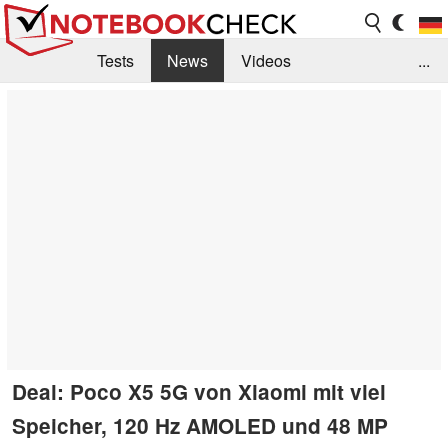
Tests
News
Videos
...
Benchmarks & Tech
Externe Tests
Kaufberatung
Deals
Suche
Jobs
Forum
Deal: Poco X5 5G von Xiaomi mit viel
Speicher, 120 Hz AMOLED und 48 MP