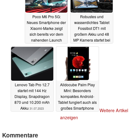
Poco M6 Pro 5G:
Robustes und
Neues Smartphone der
wasserdichtes Tablet
Xiaomi-Marke zeigt
Fossibot DT1 mit
sich bereits vor dem
großem Akku und 48
nahenden Launch
MP Kamera startet bei
Geekmaxi mit Rabatt
31.07.2023
(Ad)
31.07.2023
Lenovo Tab Pro 12.7
Alldocube Palm Play
startet mit 144 Hz
Mini: Besonders
Display, Snapdragon
kompaktes Android-
870 und 10.200 mAh
Tablet fungiert auch als
Akku
großes Smartphone
31.07.2023
Weitere Artikel
27.07.2023
anzeigen
Kommentare