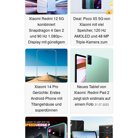
Xiaomi Redmi 12 5G
Deal: Poco X5 5G von
kombiniert
Xiaomi mit viel
Snapdragon 4 Gen 2
Speicher, 120 Hz
und 90 Hz 1.080p+-
AMOLED und 48 MP
Display mit günstigem
Triple-Kamera zum
Preis
Bestpreis im Angebot
01.08.2023
01.08.2023
Xiaomi 14 Pro
Neues Tablet von
Gerüchte: Erstes
Xiaomi: Redmi Pad 2
Android-Phone mit
zeigt sich erstmals auf
Titangehäuse und
einem Foto
31.07.2023
superdünnen
Displayrändern
01.08.2023