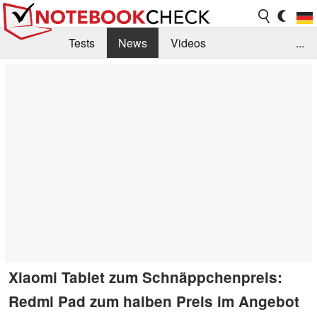
Tests
News
Videos
...
Benchmarks & Tech
Externe Tests
Kaufberatung
Deals
Suche
Jobs
Forum
Xiaomi Tablet zum Schnäppchenpreis:
Redmi Pad zum halben Preis im Angebot