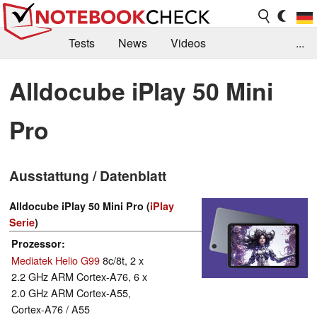
Tests
News
Videos
...
Benchmarks & Tech
Externe Tests
Alldocube iPlay 50 Mini
Kaufberatung
Deals
Suche
Jobs
Pro
Forum
Ausstattung / Datenblatt
Alldocube iPlay 50 Mini Pro (
iPlay
Serie
)
Prozessor
Mediatek Helio G99
8c/8t, 2 x
2.2 GHz ARM Cortex-A76, 6 x
2.0 GHz ARM Cortex-A55,
Cortex-A76 / A55