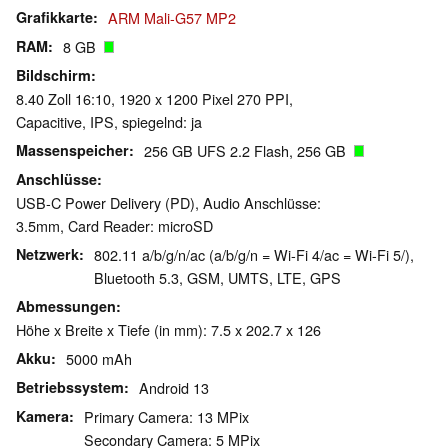
Grafikkarte
ARM Mali-G57 MP2
RAM
8 GB
Bildschirm
8.40 Zoll 16:10, 1920 x 1200 Pixel 270 PPI,
Capacitive, IPS, spiegelnd: ja
Massenspeicher
256 GB UFS 2.2 Flash, 256 GB
Anschlüsse
USB-C Power Delivery (PD), Audio Anschlüsse:
3.5mm, Card Reader: microSD
Netzwerk
802.11 a/b/g/n/ac (a/b/g/n = Wi-Fi 4/ac = Wi-Fi 5/),
Bluetooth 5.3, GSM, UMTS, LTE, GPS
Abmessungen
Höhe x Breite x Tiefe (in mm): 7.5 x 202.7 x 126
Akku
5000 mAh
Betriebssystem
Android 13
Kamera
Primary Camera: 13 MPix
Secondary Camera: 5 MPix