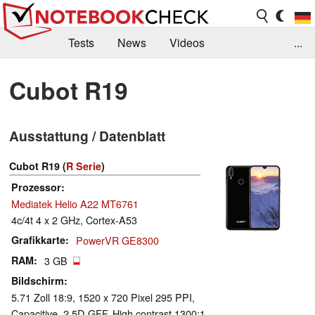
Tests
News
Videos
...
Benchmarks & Tech
Externe Tests
Cubot R19
Kaufberatung
Deals
Suche
Jobs
Ausstattung / Datenblatt
Forum
Cubot R19 (
R Serie
)
Prozessor
Mediatek Helio A22 MT6761
4c/4t 4 x 2 GHz, Cortex-A53
Grafikkarte
PowerVR GE8300
RAM
3 GB
Bildschirm
5.71 Zoll 18:9, 1520 x 720 Pixel 295 PPI,
Capacitive, 2.5D-GFF, High contrast 1300:1