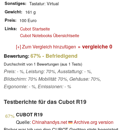
Sonstiges
Tastatur: Virtual
Gewicht
161 g
Preis
100 Euro
Links
Cubot Startseite
Cubot Notebooks Übersichtseite
» vergleiche
0
[+] Zum Vergleich hinzufügen
67%
- Befriedigend
Bewertung:
Durchschnitt von
1
Bewertungen (aus
1
Tests)
Preis: - %, Leistung: 70%, Ausstattung: - %,
Bildschirm: 70% Mobilität: 70%, Gehäuse: 70%,
Ergonomie: - %, Emissionen: - %
Testberichte für das Cubot R19
CUBOT R19
67%
Quelle:
Chinahandys.net
Archive.org version
Bisher war ich von den CUBOT Geräten stets begeistert.