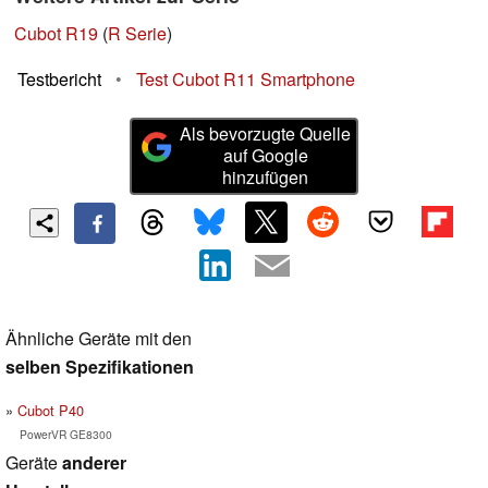
Cubot R19
(
R Serie
)
Testbericht
•
Test Cubot R11 Smartphone
Als bevorzugte Quelle
auf Google
hinzufügen
Ähnliche Geräte mit den
selben Spezifikationen
Cubot P40
PowerVR GE8300
Geräte
anderer