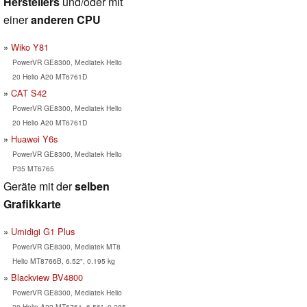
Herstellers
und/oder mit
einer
anderen CPU
Wiko Y81
PowerVR GE8300, Mediatek Helio
20 Helio A20 MT6761D
CAT S42
PowerVR GE8300, Mediatek Helio
20 Helio A20 MT6761D
Huawei Y6s
PowerVR GE8300, Mediatek Helio
P35 MT6765
Geräte mit der
selben
Grafikkarte
Umidigi G1 Plus
PowerVR GE8300, Mediatek MT8
Helio MT8766B, 6.52", 0.195 kg
Blackview BV4800
PowerVR GE8300, Mediatek Helio
20 Helio A22 MT6761, 6.56", 0.285