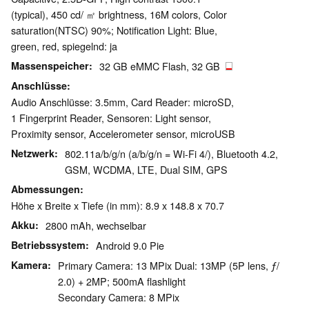
(typical), 450 cd/ ㎡ brightness, 16M colors, Color
saturation(NTSC) 90%; Notification Light: Blue,
green, red, spiegelnd: ja
Massenspeicher
32 GB eMMC Flash, 32 GB
Anschlüsse
Audio Anschlüsse: 3.5mm, Card Reader: microSD,
1 Fingerprint Reader, Sensoren: Light sensor,
Proximity sensor, Accelerometer sensor, microUSB
Netzwerk
802.11a/b/g/n (a/b/g/n = Wi-Fi 4/), Bluetooth 4.2,
GSM, WCDMA, LTE, Dual SIM, GPS
Abmessungen
Höhe x Breite x Tiefe (in mm): 8.9 x 148.8 x 70.7
Akku
2800 mAh, wechselbar
Betriebssystem
Android 9.0 Pie
Kamera
Primary Camera: 13 MPix Dual: 13MP (5P lens, ƒ/
2.0) + 2MP; 500mA flashlight
Secondary Camera: 8 MPix