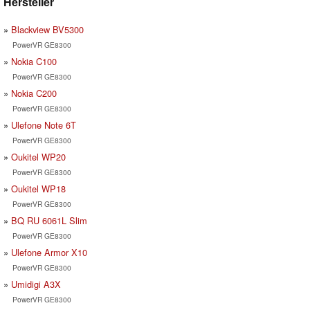
Hersteller
Blackview BV5300
PowerVR GE8300
Nokia C100
PowerVR GE8300
Nokia C200
PowerVR GE8300
Ulefone Note 6T
PowerVR GE8300
Oukitel WP20
PowerVR GE8300
Oukitel WP18
PowerVR GE8300
BQ RU 6061L Slim
PowerVR GE8300
Ulefone Armor X10
PowerVR GE8300
Umidigi A3X
PowerVR GE8300