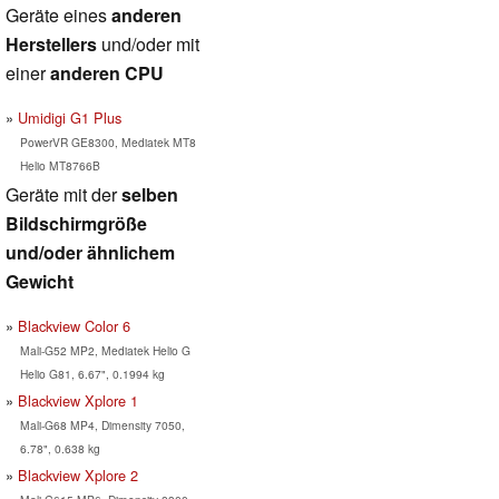
Geräte eines
anderen
Herstellers
und/oder mit
einer
anderen CPU
Umidigi G1 Plus
PowerVR GE8300, Mediatek MT8
Helio MT8766B
Geräte mit der
selben
Bildschirmgröße
und/oder ähnlichem
Gewicht
Blackview Color 6
Mali-G52 MP2, Mediatek Helio G
Helio G81, 6.67", 0.1994 kg
Blackview Xplore 1
Mali-G68 MP4, Dimensity 7050,
6.78", 0.638 kg
Blackview Xplore 2