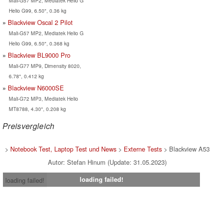
Mali-G57 MP2, Mediatek Helio G
Helio G99, 6.50", 0.36 kg
Blackview Oscal 2 Pilot
Mali-G57 MP2, Mediatek Helio G
Helio G99, 6.50", 0.368 kg
Blackview BL9000 Pro
Mali-G77 MP9, Dimensity 8020,
6.78", 0.412 kg
Blackview N6000SE
Mali-G72 MP3, Mediatek Helio
MT8788, 4.30", 0.208 kg
Preisvergleich
>
Notebook Test, Laptop Test und News
>
Externe Tests
> Blackview A53
Autor: Stefan Hinum (Update: 31.05.2023)
loading failed!
loading failed!