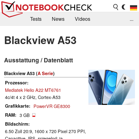
Tests
News
Videos
...
Benchmarks & Tech
Externe Tests
Blackview A53
Kaufberatung
Deals
Suche
Jobs
Ausstattung / Datenblatt
Forum
Blackview A53 (
A Serie
)
Prozessor
Mediatek Helio A22 MT6761
4c/4t 4 x 2 GHz, Cortex-A53
Grafikkarte
PowerVR GE8300
RAM
3 GB
Bildschirm
6.50 Zoll 20:9, 1600 x 720 Pixel 270 PPI,
Capacitive, IPS, spiegelnd: ja