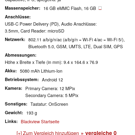
Massenspeicher
16 GB eMMC Flash, 16 GB
Anschlüsse
USB-C Power Delivery (PD), Audio Anschlüsse:
3.5mm, Card Reader: microSD
Netzwerk
802.11 a/b/g/n/ac (a/b/g/n = Wi-Fi 4/ac = Wi-Fi 5/),
Bluetooth 5.0, GSM, UMTS, LTE, Dual SIM, GPS
Abmessungen
Höhe x Breite x Tiefe (in mm): 9.4 x 164.6 x 76.9
Akku
5080 mAh Lithium-Ion
Betriebssystem
Android 12
Kamera
Primary Camera: 12 MPix
Secondary Camera: 5 MPix
Sonstiges
Tastatur: OnScreen
Gewicht
193 g
Links
Blackview Startseite
» vergleiche
0
[+] Zum Vergleich hinzufügen