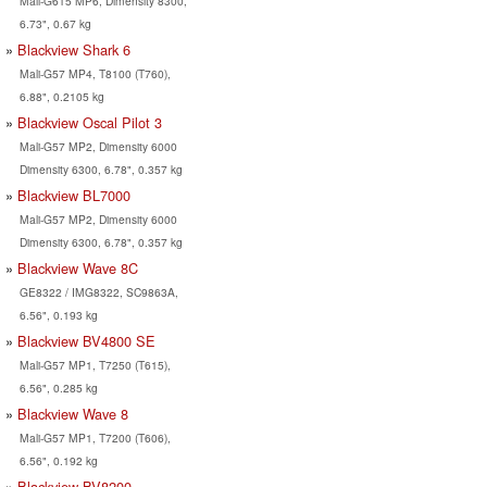
Mali-G615 MP6, Dimensity 8300,
6.73", 0.67 kg
Blackview Shark 6
Mali-G57 MP4, T8100 (T760),
6.88", 0.2105 kg
Blackview Oscal Pilot 3
Mali-G57 MP2, Dimensity 6000
Dimensity 6300, 6.78", 0.357 kg
Blackview BL7000
Mali-G57 MP2, Dimensity 6000
Dimensity 6300, 6.78", 0.357 kg
Blackview Wave 8C
GE8322 / IMG8322, SC9863A,
6.56", 0.193 kg
Blackview BV4800 SE
Mali-G57 MP1, T7250 (T615),
6.56", 0.285 kg
Blackview Wave 8
Mali-G57 MP1, T7200 (T606),
6.56", 0.192 kg
Blackview BV8200