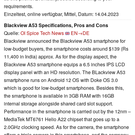
requirements.
Einzeltest, online verfügbar, Mittel, Datum: 14.04.2023
Blackview A53 Specifications, Pros and Cons
Quelle:
OI Spice Tech News
EN→DE
Blackview announced the Blackview A53 smartphone for
low-budget buyers, the smartphone costs around $139 (Rs
11,400 in India) approx. As for the display aspect, the
Blackview A53 smartphone equips a 6.5 inches IPS LCD
display panel with an HD resolution. The BLackview A53
smartphone runs on Android 12 OS with Doke OS 3.0
which is good for low-budget smartphones. Besides this,
the smartphone is available in 3GB RAM with 16GB
internal storage alongside shared card slot support.
Performance in the smartphone is carried out by the 12nm –
MediaTek MT6761 Helio A22 chipset that goes up to a
2.0GHz clocking speed. As for the camera, the smartphone
offers a triple camera in this smartphone, and the company