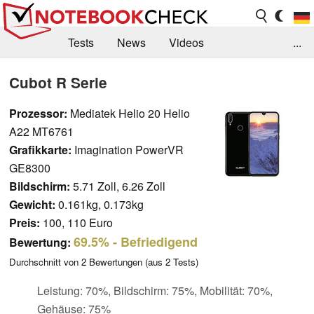
Tests
News
Videos
...
Benchmarks & Tech
Externe Tests
Cubot R Serie
Kaufberatung
Deals
Suche
Jobs
Prozessor:
Mediatek Helio 20 Helio
A22 MT6761
Forum
Grafikkarte:
Imagination PowerVR
GE8300
Bildschirm:
5.71 Zoll, 6.26 Zoll
Gewicht:
0.161kg, 0.173kg
Preis:
100, 110 Euro
69.5%
- Befriedigend
Bewertung:
Durchschnitt von
2
Bewertungen (aus
2
Tests)
Leistung: 70%, Bildschirm: 75%, Mobilität: 70%,
Gehäuse: 75%