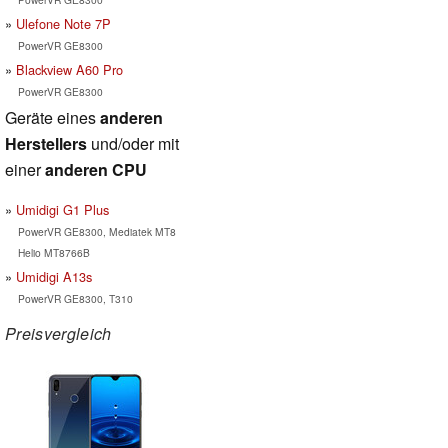
Ulefone Note 7P
PowerVR GE8300
Blackview A60 Pro
PowerVR GE8300
Geräte eines
anderen
Herstellers
und/oder mit
einer
anderen CPU
Umidigi G1 Plus
PowerVR GE8300, Mediatek MT8
Helio MT8766B
Umidigi A13s
PowerVR GE8300, T310
Preisvergleich