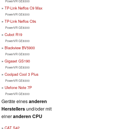
PowerVR GE8300
TP-Link Neffos C9 Max
PowerVR GE8300
TP-Link Neffos C9s
PowerVR GE8300
Cubot R19
PowerVR GE8300
Blackview BV5900
PowerVR GE8300
Gigaset GS190
PowerVR GE8300
Coolpad Cool 3 Plus
PowerVR GE8300
Ulefone Note 7P
PowerVR GE8300
Geräte eines
anderen
Herstellers
und/oder mit
einer
anderen CPU
CAT S42