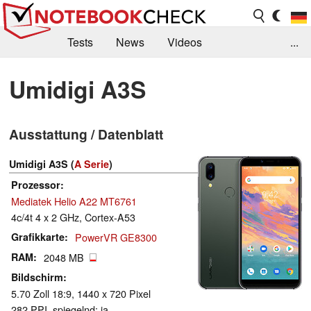
Tests
News
Videos
...
Benchmarks & Tech
Externe Tests
Umidigi A3S
Kaufberatung
Deals
Suche
Jobs
Ausstattung / Datenblatt
Forum
Umidigi A3S (
A Serie
)
Prozessor
Mediatek Helio A22 MT6761
4c/4t 4 x 2 GHz, Cortex-A53
Grafikkarte
PowerVR GE8300
RAM
2048 MB
Bildschirm
5.70 Zoll 18:9, 1440 x 720 Pixel
282 PPI, spiegelnd: ja