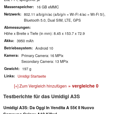
Massenspeicher
16 GB eMMC
Netzwerk
802.11 a/b/g/n/ac (a/b/g/n = Wi-Fi 4/ac = Wi-Fi 5/),
Bluetooth 5.0, Dual SIM, LTE, GPS
Abmessungen
Höhe x Breite x Tiefe (in mm): 8.45 x 153.7 x 72.9
Akku
3950 mAh
Betriebssystem
Android 10
Kamera
Primary Camera: 16 MPix
Secondary Camera: 13 MPix
Gewicht
197 g
Links
Umidigi Startseite
» vergleiche
0
[+] Zum Vergleich hinzufügen
Testberichte für das Umidigi A3S
Umidigi A3S: Da Oggi In Vendita A 55€ Il Nuovo