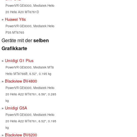
PowerVR GE8300, Mediatek Helio
20 Helio A20 MT6761D
Huawei Y6s
PowerVR GE8300, Mediatek Helio
P35 MT6765
Geräte mit der
selben
Grafikkarte
Umidigi G1 Plus
PowerVR GE8300, Mediatek MT8
Helio MT8766B, 6.52", 0.195 kg
Blackview BV4800
PowerVR GE8300, Mediatek Helio
20 Helio A22 MT6761, 6.56", 0.285
kg
Umidigi G5A
PowerVR GE8300, Mediatek Helio
20 Helio A22 MT6761, 6.52", 0.195
kg
Blackview BV6200