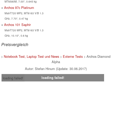
MT6580M, 7.00", 0.645 kg
Archos 97c Platinum
Mali-T720 MP2, MT8163 V/B 1.3
GHz, 7.70", 0.47 kg
Archos 101 Saphir
Mali-T720 MP2, MT8163 V/B 1.3
GHz, 10.10", 0.6 kg
Preisvergleich
>
Notebook Test, Laptop Test und News
>
Externe Tests
> Archos Diamond
Alpha
Autor: Stefan Hinum (Update: 30.06.2017)
loading failed!
loading failed!