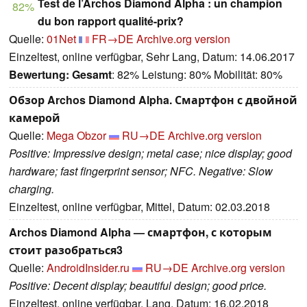
Test de l’Archos Diamond Alpha : un champion
82%
du bon rapport qualité-prix?
Quelle:
01Net
FR→DE
Archive.org version
Einzeltest, online verfügbar, Sehr Lang, Datum: 14.06.2017
Bewertung:
Gesamt
: 82% Leistung: 80% Mobilität: 80%
Обзор Archos Diamond Alpha. Смартфон с двойной
камерой
Quelle:
Mega Obzor
RU→DE
Archive.org version
Positive: Impressive design; metal case; nice display; good
hardware; fast fingerprint sensor; NFC. Negative: Slow
charging.
Einzeltest, online verfügbar, Mittel, Datum: 02.03.2018
Archos Diamond Alpha — смартфон, с которым
стоит разобраться3
Quelle:
AndroidInsider.ru
RU→DE
Archive.org version
Positive: Decent display; beautiful design; good price.
Einzeltest, online verfügbar, Lang, Datum: 16.02.2018