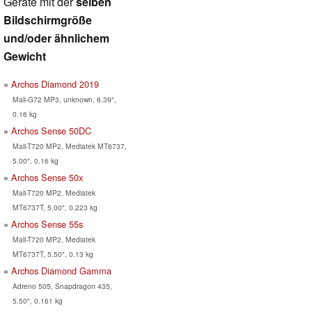
Geräte mit der
selben
Bildschirmgröße
und/oder ähnlichem
Gewicht
Archos Diamond 2019
Mali-G72 MP3, unknown, 6.39",
0.16 kg
Archos Sense 50DC
Mali-T720 MP2, Mediatek MT6737,
5.00", 0.16 kg
Archos Sense 50x
Mali-T720 MP2, Mediatek
MT6737T, 5.00", 0.223 kg
Archos Sense 55s
Mali-T720 MP2, Mediatek
MT6737T, 5.50", 0.13 kg
Archos Diamond Gamma
Adreno 505, Snapdragon 435,
5.50", 0.161 kg