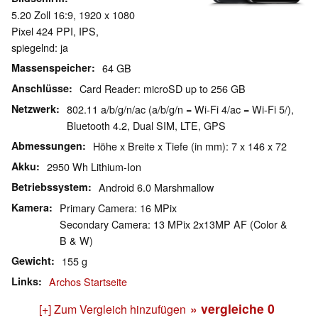
5.20 Zoll 16:9, 1920 x 1080
Pixel 424 PPI, IPS,
spiegelnd: ja
Massenspeicher
64 GB
Anschlüsse
Card Reader: microSD up to 256 GB
Netzwerk
802.11 a/b/g/n/ac (a/b/g/n = Wi-Fi 4/ac = Wi-Fi 5/),
Bluetooth 4.2, Dual SIM, LTE, GPS
Abmessungen
Höhe x Breite x Tiefe (in mm): 7 x 146 x 72
Akku
2950 Wh Lithium-Ion
Betriebssystem
Android 6.0 Marshmallow
Kamera
Primary Camera: 16 MPix
Secondary Camera: 13 MPix 2x13MP AF (Color &
B & W)
Gewicht
155 g
Links
Archos Startseite
» vergleiche
0
[+] Zum Vergleich hinzufügen