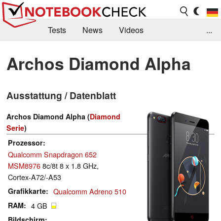
Tests
News
Videos
...
Benchmarks & Tech
Externe Tests
Archos Diamond Alpha
Kaufberatung
Deals
Suche
Jobs
Ausstattung / Datenblatt
Forum
Archos Diamond Alpha (
Diamond
Serie
)
Prozessor
Qualcomm Snapdragon 652
MSM8976
8c/8t 8 x 1.8 GHz,
Cortex-A72/-A53
Grafikkarte
Qualcomm Adreno 510
RAM
4 GB
Bildschirm