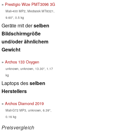
Prestigio Wize PMT3096 3G
Mali-400 MP2, Mediatek MT8321,
9.60", 0.5 kg
Geräte mit der
selben
Bildschirmgröße
und/oder ähnlichem
Gewicht
Archos 133 Oxygen
unknown, unknown, 13.30", 1.17
kg
Laptops des
selben
Herstellers
Archos Diamond 2019
Mali-G72 MP3, unknown, 6.39",
0.16 kg
Preisvergleich