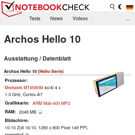
Tests
News
Videos
...
Benchmarks & Tech
Externe Tests
Archos Hello 10
Kaufberatung
Deals
Suche
Jobs
Ausstattung / Datenblatt
Forum
Archos Hello 10 (
Hello Serie
)
Prozessor
Mediatek MT6580M
4c/4t 4 x
1.3 GHz, Cortex-A7
Grafikkarte
ARM Mali-400 MP2
RAM
2048 MB
Bildschirm
10.10 Zoll 16:10, 1280 x 800 Pixel 149 PPI,
spiegelnd: ja