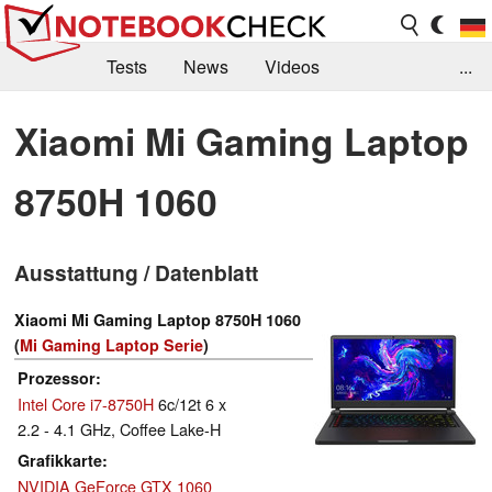
Tests
News
Videos
...
Benchmarks & Tech
Externe Tests
Xiaomi Mi Gaming Laptop
Kaufberatung
Deals
Suche
Jobs
8750H 1060
Forum
Ausstattung / Datenblatt
Xiaomi Mi Gaming Laptop 8750H 1060
(
Mi Gaming Laptop Serie
)
Prozessor
Intel Core i7-8750H
6c/12t 6 x
2.2 - 4.1 GHz, Coffee Lake-H
Grafikkarte
NVIDIA GeForce GTX 1060