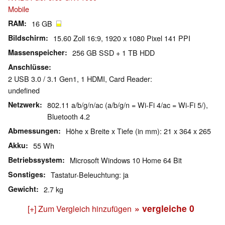
Mobile
RAM
16 GB
Bildschirm
15.60 Zoll 16:9, 1920 x 1080 Pixel 141 PPI
Massenspeicher
256 GB SSD + 1 TB HDD
Anschlüsse
2 USB 3.0 / 3.1 Gen1, 1 HDMI, Card Reader:
undefined
Netzwerk
802.11 a/b/g/n/ac (a/b/g/n = Wi-Fi 4/ac = Wi-Fi 5/),
Bluetooth 4.2
Abmessungen
Höhe x Breite x Tiefe (in mm): 21 x 364 x 265
Akku
55 Wh
Betriebssystem
Microsoft Windows 10 Home 64 Bit
Sonstiges
Tastatur-Beleuchtung: ja
Gewicht
2.7 kg
» vergleiche
0
[+] Zum Vergleich hinzufügen