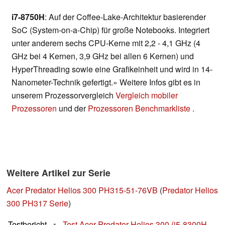
i7-8750H
: Auf der Coffee-Lake-Architektur basierender
SoC (System-on-a-Chip) für große Notebooks. Integriert
unter anderem sechs CPU-Kerne mit 2,2 - 4,1 GHz (4
GHz bei 4 Kernen, 3,9 GHz bei allen 6 Kernen) und
HyperThreading sowie eine Grafikeinheit und wird in 14-
Nanometer-Technik gefertigt.» Weitere Infos gibt es in
unserem Prozessorvergleich
Vergleich mobiler
Prozessoren
und der
Prozessoren Benchmarkliste
.
Weitere Artikel zur Serie
Acer Predator Helios 300 PH315-51-76VB
(
Predator Helios
300 PH317 Serie
)
Testbericht
•
Test Acer Predator Helios 300 (i5-8300H,