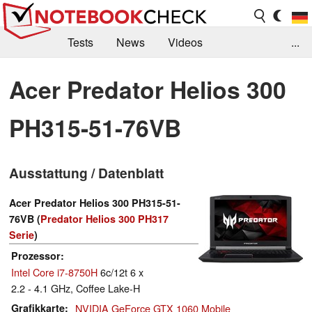
Tests
News
Videos
...
Benchmarks & Tech
Externe Tests
Acer Predator Helios 300
Kaufberatung
Deals
Suche
Jobs
PH315-51-76VB
Forum
Ausstattung / Datenblatt
Acer Predator Helios 300 PH315-51-
76VB (
Predator Helios 300 PH317
Serie
)
Prozessor
Intel Core i7-8750H
6c/12t 6 x
2.2 - 4.1 GHz, Coffee Lake-H
Grafikkarte
NVIDIA GeForce GTX 1060 Mobile