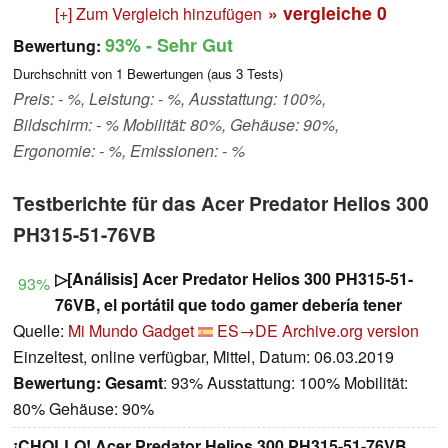
» vergleiche
0
[+] Zum Vergleich hinzufügen
93%
- Sehr Gut
Bewertung:
Durchschnitt von
1
Bewertungen (aus
3
Tests)
Preis: - %, Leistung: - %, Ausstattung: 100%,
Bildschirm: - % Mobilität: 80%, Gehäuse: 90%,
Ergonomie: - %, Emissionen: - %
Testberichte für das Acer Predator Helios 300
PH315-51-76VB
▷[Análisis] Acer Predator Helios 300 PH315-51-
93%
76VB, el portátil que todo gamer debería tener
Quelle:
Mi Mundo Gadget
ES→DE
Archive.org version
Einzeltest, online verfügbar, Mittel, Datum: 06.03.2019
Bewertung:
Gesamt
: 93% Ausstattung: 100% Mobilität:
80% Gehäuse: 90%
¡CHOLLO! Acer Predator Helios 300 PH315-51-76VB.