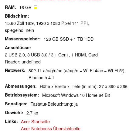
RAM
16 GB
Bildschirm
15.60 Zoll 16:9, 1920 x 1080 Pixel 141 PPI,
spiegelnd: nein
Massenspeicher
128 GB SSD + 1 TB HDD
Anschlüsse
2 USB 2.0, 3 USB 3.0 / 3.1 Gen1, 1 HDMI, Card
Reader: undefined
Netzwerk
802.11 a/b/g/n/ac (a/b/g/n = Wi-Fi 4/ac = Wi-Fi 5/),
Bluetooth 4.1
Abmessungen
Höhe x Breite x Tiefe (in mm): 27 x 390 x 266
Betriebssystem
Microsoft Windows 10 Home 64 Bit
Sonstiges
Tastatur-Beleuchtung: ja
Gewicht
2.7 kg
Links
Acer Startseite
Acer Notebooks Übersichtseite