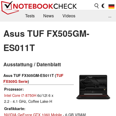
Tests
News
Videos
...
Benchmarks & Tech
Externe Tests
Asus TUF FX505GM-
Kaufberatung
Deals
Suche
Jobs
ES011T
Forum
Ausstattung / Datenblatt
Asus TUF FX505GM-ES011T (
TUF
FX505G Serie
)
Prozessor
Intel Core i7-8750H
6c/12t 6 x
2.2 - 4.1 GHz, Coffee Lake-H
Grafikkarte
NVIDIA GeForce GTX 1060 Mobile
- 6 GB VRAM,