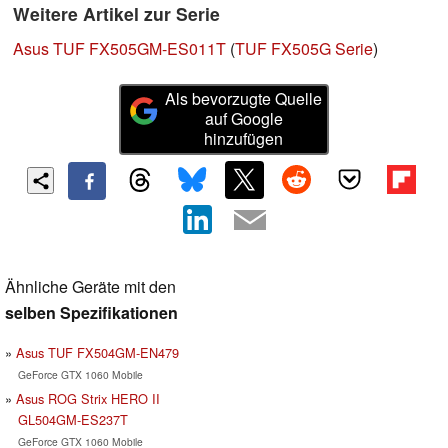
Weitere Artikel zur Serie
Asus TUF FX505GM-ES011T
(
TUF FX505G Serie
)
Als bevorzugte Quelle
auf Google
hinzufügen
Ähnliche Geräte mit den
selben Spezifikationen
Asus TUF FX504GM-EN479
GeForce GTX 1060 Mobile
Asus ROG Strix HERO II
GL504GM-ES237T
GeForce GTX 1060 Mobile