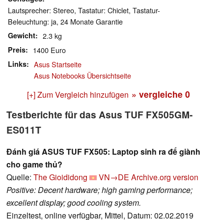
Lautsprecher: Stereo, Tastatur: Chiclet, Tastatur-
Beleuchtung: ja, 24 Monate Garantie
Gewicht
2.3 kg
Preis
1400 Euro
Links
Asus Startseite
Asus Notebooks Übersichtseite
» vergleiche
0
[+] Zum Vergleich hinzufügen
Testberichte für das Asus TUF FX505GM-
ES011T
Đánh giá ASUS TUF FX505: Laptop sinh ra để giành
cho game thủ?
Quelle:
The Gioididong
VN→DE
Archive.org version
Positive: Decent hardware; high gaming performance;
excellent display; good cooling system.
Einzeltest, online verfügbar, Mittel, Datum: 02.02.2019