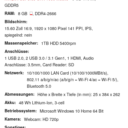
GDDR5
RAM
8 GB
, DDR4-2666
Bildschirm
15.60 Zoll 16:9, 1920 x 1080 Pixel 141 PPI, IPS,
spiegelnd: nein
Massenspeicher
1TB HDD 5400rpm
Anschlüsse
1 USB 2.0, 2 USB 3.0 / 3.1 Gen1, 1 HDMI, Audio
Anschlüsse: 3.5mm, Card Reader: SD
Netzwerk
10/100/1000 LAN Card (10/100/1000MBit/s),
802.11 a/b/g/n/ac (a/b/g/n = Wi-Fi 4/ac = Wi-Fi 5/),
Bluetooth 5.0
Abmessungen
Höhe x Breite x Tiefe (in mm): 25 x 384 x 262
Akku
48 Wh Lithium-Ion, 3-cell
Betriebssystem
Microsoft Windows 10 Home 64 Bit
Kamera
Webcam: HD 720p
Sonstiges