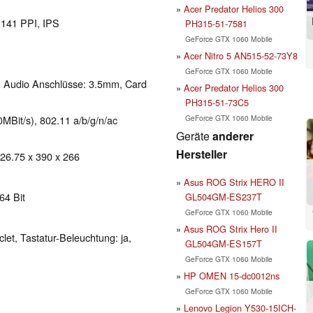
Acer Predator Helios 300
l 141 PPI, IPS
PH315-51-7581
GeForce GTX 1060 Mobile
Acer Nitro 5 AN515-52-73Y8
GeForce GTX 1060 Mobile
, Audio Anschlüsse: 3.5mm, Card
Acer Predator Helios 300
PH315-51-73C5
GeForce GTX 1060 Mobile
Bit/s), 802.11 a/b/g/n/ac
Geräte
anderer
Hersteller
 26.75 x 390 x 266
Asus ROG Strix HERO II
64 Bit
GL504GM-ES237T
GeForce GTX 1060 Mobile
Asus ROG Strix Hero II
clet, Tastatur-Beleuchtung: ja,
GL504GM-ES157T
GeForce GTX 1060 Mobile
HP OMEN 15-dc0012ns
GeForce GTX 1060 Mobile
Lenovo Legion Y530-15ICH-