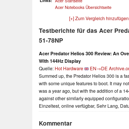
Links
Acer Startseite
Acer Notebooks Übersichtseite
[+] Zum Vergleich hinzufügen
Testberichte für das Acer Pred
51-78NP
Acer Predator Helios 300 Review: An Ov
With 144Hz Display
Quelle:
Hot Hardware
EN→DE
Archive.o
Summed up, the Predator Helios 300 is a fast
with some unique features to boot. It may no
was a year ago, but with the addition of a 144
against other similarly equipped configurati
Einzeltest, online verfügbar, Sehr Lang, Da
Kommentar