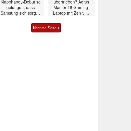
Klapphandy-Debut so
übertrieben? Aorus
gelungen, dass
Master 16 Gaming-
Samsung sich sorgen
Laptop mit Zen 5 im
muss? – Razr Fold
Test
Smartphone im Test
Nächste Seite ⟩