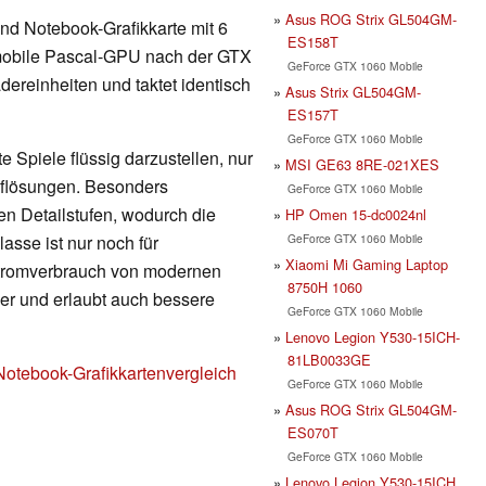
Asus ROG Strix GL504GM-
nd Notebook-Grafikkarte mit 6
ES158T
 mobile Pascal-GPU nach der GTX
GeForce GTX 1060 Mobile
ereinheiten und taktet identisch
Asus Strix GL504GM-
ES157T
GeForce GTX 1060 Mobile
 Spiele flüssig darzustellen, nur
MSI GE63 8RE-021XES
Auflösungen. Besonders
GeForce GTX 1060 Mobile
en Detailstufen, wodurch die
HP Omen 15-dc0024nl
GeForce GTX 1060 Mobile
lasse ist nur noch für
Xiaomi Mi Gaming Laptop
Stromverbrauch von modernen
8750H 1060
nger und erlaubt auch bessere
GeForce GTX 1060 Mobile
Lenovo Legion Y530-15ICH-
81LB0033GE
Notebook-Grafikkartenvergleich
GeForce GTX 1060 Mobile
Asus ROG Strix GL504GM-
ES070T
GeForce GTX 1060 Mobile
Lenovo Legion Y530-15ICH