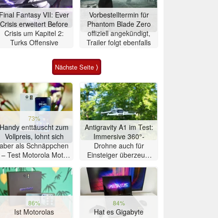
Final Fantasy VII: Ever
Vorbestelltermin für
Crisis erweitert Before
Phantom Blade Zero
Crisis um Kapitel 2:
offiziell angekündigt,
Turks Offensive
Trailer folgt ebenfalls
Nächste Seite ⟩
73%
Handy enttäuscht zum
Antigravity A1 im Test:
Vollpreis, lohnt sich
Immersive 360°-
aber als Schnäppchen
Drohne auch für
– Test Motorola Moto
Einsteiger überzeugt
G47 Smartphone
mit Einschränkungen
86%
84%
Ist Motorolas
Hat es Gigabyte