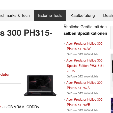
nchmarks & Tech
Externe Tests
Kaufberatung
Deal
Ähnliche Geräte mit den
os 300 PH315-
selben Spezifikationen
Acer Predator Helios 300
PH315-51-762W
GeForce GTX 1060 Mobile
Acer Predator Helios 300
Special Edition PH315-51-
78UA
edator
GeForce GTX 1060 Mobile
Acer Predator Helios 300
PH315-51-757A
GeForce GTX 1060 Mobile
Acer Predator Helios 300
PH315-51-76VB
e
- 6 GB VRAM, GDDR5
GeForce GTX 1060 Mobile