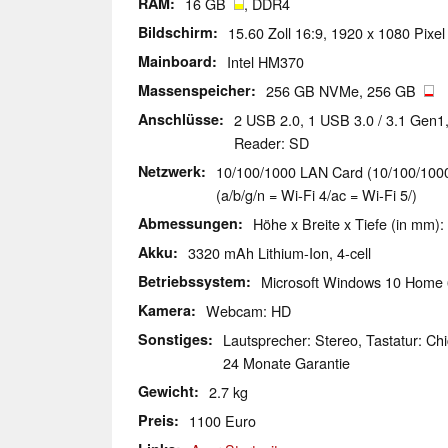
RAM
16 GB
, DDR4
Bildschirm
15.60 Zoll 16:9, 1920 x 1080 Pixe
Mainboard
Intel HM370
Massenspeicher
256 GB NVMe, 256 GB
Anschlüsse
2 USB 2.0, 1 USB 3.0 / 3.1 Gen1
Reader: SD
Netzwerk
10/100/1000 LAN Card (10/100/1000M
(a/b/g/n = Wi-Fi 4/ac = Wi-Fi 5/)
Abmessungen
Höhe x Breite x Tiefe (in mm):
Akku
3320 mAh Lithium-Ion, 4-cell
Betriebssystem
Microsoft Windows 10 Home 
Kamera
Webcam: HD
Sonstiges
Lautsprecher: Stereo, Tastatur: Chi
24 Monate Garantie
Gewicht
2.7 kg
Preis
1100 Euro