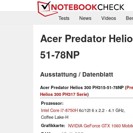
Tests
News
Videos
Be
Acer Predator Heli
51-78NP
Ausstattung / Datenblatt
Acer Predator Helios 300 PH315-51-78NP (
Pr
Helios 300 PH317 Serie
)
Prozessor
Intel Core i7-8750H
6c/12t 6 x 2.2 - 4.1 GHz,
Coffee Lake-H
Grafikkarte
NVIDIA GeForce GTX 1060 Mobil