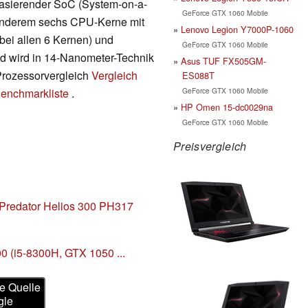
 basierender SoC (System-on-a-
GeForce GTX 1060 Mobile
r anderem sechs CPU-Kerne mit
Lenovo Legion Y7000P-1060
bei allen 6 Kernen) und
GeForce GTX 1060 Mobile
nd wird in 14-Nanometer-Technik
Asus TUF FX505GM-
 Prozessorvergleich
Vergleich
ES088T
GeForce GTX 1060 Mobile
enchmarkliste
.
HP Omen 15-dc0029na
GeForce GTX 1060 Mobile
Preisvergleich
Predator Helios 300 PH317
00 (i5-8300H, GTX 1050 ...
e Quelle
gle