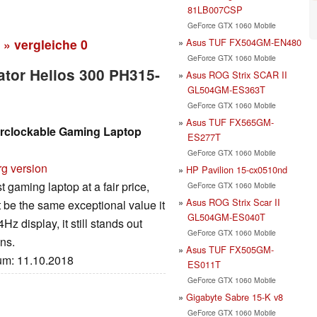
81LB007CSP
GeForce GTX 1060 Mobile
Asus TUF FX504GM-EN480
» vergleiche
0
GeForce GTX 1060 Mobile
ator Helios 300 PH315-
Asus ROG Strix SCAR II
GL504GM-ES363T
GeForce GTX 1060 Mobile
Asus TUF FX565GM-
erclockable Gaming Laptop
ES277T
GeForce GTX 1060 Mobile
rg version
HP Pavilion 15-cx0510nd
 gaming laptop at a fair price,
GeForce GTX 1060 Mobile
Asus ROG Strix Scar II
t be the same exceptional value it
GL504GM-ES040T
Hz display, it still stands out
GeForce GTX 1060 Mobile
ons.
Asus TUF FX505GM-
tum: 11.10.2018
ES011T
GeForce GTX 1060 Mobile
Gigabyte Sabre 15-K v8
GeForce GTX 1060 Mobile