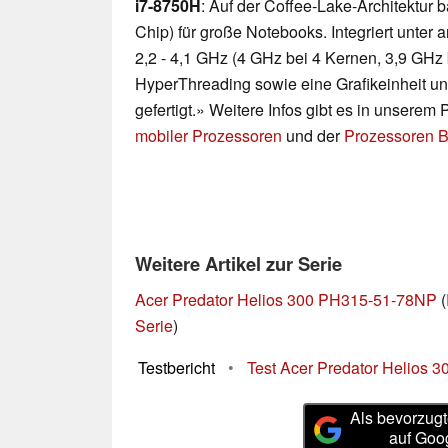
i7-8750H
: Auf der Coffee-Lake-Architektur
Chip) für große Notebooks. Integriert unte
2,2 - 4,1 GHz (4 GHz bei 4 Kernen, 3,9 GHz 
HyperThreading sowie eine Grafikeinheit u
gefertigt.» Weitere Infos gibt es in unserem
mobiler Prozessoren
und der
Prozessoren B
Weitere Artikel zur Serie
Acer Predator Helios 300 PH315-51-78NP
(
Serie
)
Testbericht
•
Test Acer Predator Helios 3
Als bevorzugt
auf Goo