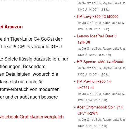
Iris Xe G7 80EUs, Raptor Lake-U i5-
1345U, 14.00", 1.38 kg
HP Envy x360 13-bf0000
Iris Xe G7 80EUs, Alder Lake-M i5-
 bei Amazon
1230U, 13.30", 1.39 kg
Lenovo IdeaPad Duet 5
rte (in Tiger-Lake G4 SoCs) der
12IRU8
er Lake i5 CPUs verbaute iGPU.
Iris Xe G7 80EUs, Raptor Lake-U i5-
1335U, 12.40", 0.697 kg
 Spiele flüssig darzustellen, nur
HP Spectre x360 14-ef2000
Auflösungen. Besonders
Iris Xe G7 80EUs, Raptor Lake-U i5-
en Detailstufen, wodurch die
1335U, 13.50", 1.36 kg
lasse ist nur noch für
HP Pavilion x360 14-
ek0751nd
Stromverbrauch von modernen
Iris Xe G7 80EUs, Alder Lake-M i5-
nger und erlaubt auch bessere
1235U, 14.00", 1.5 kg
Acer Chromebook Spin 714
CP714-2WN
Notebook-Grafikkartenvergleich
Iris Xe G7 80EUs, Raptor Lake-U i5-
1335U, 14.00", 1.4 kg