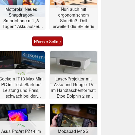
Motorola: Neues
Nun auch mit
Snapdragon-
ergonomischem
Smartphone mit „3
Standfuß: Dell
Tagen“ Akkulaufzeit
erweitert die SE-Serie
vorgestellt
Nächste Seite ⟩
79%
Geekom IT13 Max Mini
Laser-Projektor mit
PC im Test: Stark bei
Akku und Google TV
Leistung und Preis,
im Handtaschenformat:
schwach bei der
Etoe Dolphin 2 im
Kühlung
Praxis-Test
90%
Asus ProArt PZ14 im
Mobapad M12S: