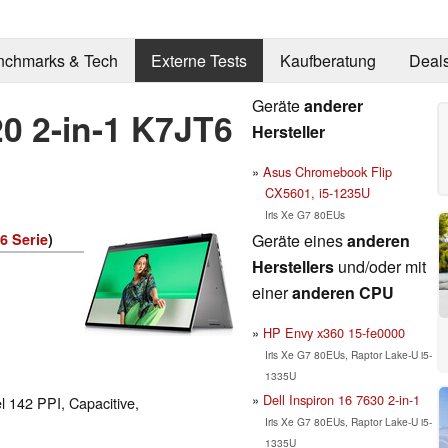
nchmarks & Tech
Externe Tests
Kaufberatung
Deal
Geräte
anderer
20 2-in-1 K7JT6
Hersteller
Asus Chromebook Flip
CX5601, i5-1235U
Iris Xe G7 80EUs
Geräte eines
anderen
6 Serie
)
Herstellers
und/oder mit
einer
anderen CPU
HP Envy x360 15-fe0000
Iris Xe G7 80EUs, Raptor Lake-U i5-
1335U
Dell Inspiron 16 7630 2-in-1
l 142 PPI, Capacitive,
Iris Xe G7 80EUs, Raptor Lake-U i5-
1335U