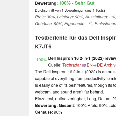
100%
- Sehr Gut
Bewertung:
Durchschnitt von
1
Bewertungen (aus
1
Tests)
Preis: 90%, Leistung: 90%, Ausstattung: - %,
Gehäuse: 90%, Ergonomie: - %, Emissionen
Testberichte für das Dell Inspi
K7JT6
Dell Inspiron 16 2-in-1 (2022) revie
100%
Quelle:
Techradar
EN→DE
Archiv
The Dell Inspiron 16 2-in-1 (2022) is an out
capable of everything from productivity to mi
is easily one of its best features, though its
webcam, and sound aren’t far behind.
Einzeltest, online verfügbar, Lang, Datum: 
Bewertung:
Gesamt
: 100% Preis: 90% Leis
Gehäuse: 90%