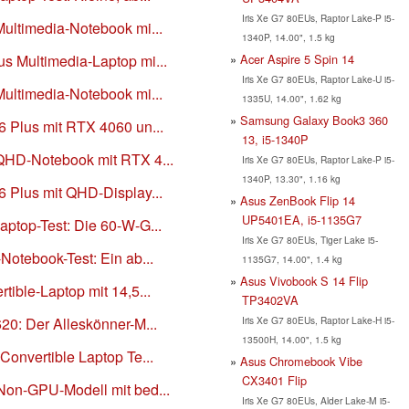
Iris Xe G7 80EUs, Raptor Lake-P i5-
Multimedia-Notebook mi...
1340P, 14.00", 1.5 kg
Acer Aspire 5 Spin 14
us Multimedia-Laptop mi...
Iris Xe G7 80EUs, Raptor Lake-U i5-
Multimedia-Notebook mi...
1335U, 14.00", 1.62 kg
Samsung Galaxy Book3 360
6 Plus mit RTX 4060 un...
13, i5-1340P
 QHD-Notebook mit RTX 4...
Iris Xe G7 80EUs, Raptor Lake-P i5-
1340P, 13.30", 1.16 kg
6 Plus mit QHD-Display...
Asus ZenBook Flip 14
UP5401EA, i5-1135G7
aptop-Test: Die 60-W-G...
Iris Xe G7 80EUs, Tiger Lake i5-
-Notebook-Test: Ein ab...
1135G7, 14.00", 1.4 kg
Asus Vivobook S 14 Flip
tible-Laptop mit 14,5...
TP3402VA
Iris Xe G7 80EUs, Raptor Lake-H i5-
620: Der Alleskönner-M...
13500H, 14.00", 1.5 kg
 Convertible Laptop Te...
Asus Chromebook Vibe
CX3401 Flip
 Non-GPU-Modell mit bed...
Iris Xe G7 80EUs, Alder Lake-M i5-