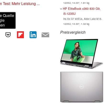
 Test: Mehr Leistung ...
1235U, 14.00", 1.81 kg
HP EliteBook x360 830 G9,
i5-1235U
e Quelle
Iris Xe G7 80EUs, Alder Lake-M i5-
gle
1235U, 13.30", 1.32 kg
gen
Preisvergleich