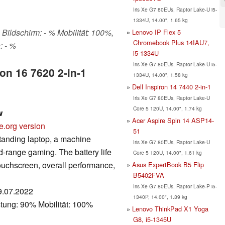
Iris Xe G7 80EUs, Raptor Lake-U i5-
1334U, 14.00", 1.65 kg
 Bildschirm: - % Mobilität: 100%,
Lenovo IP Flex 5
Chromebook Plus 14IAU7,
: - %
i5-1334U
Iris Xe G7 80EUs, Raptor Lake-U i5-
ron 16 7620 2-in-1
1334U, 14.00", 1.58 kg
Dell Inspiron 14 7440 2-in-1
Iris Xe G7 80EUs, Raptor Lake-U
Core 5 120U, 14.00", 1.74 kg
w
Acer Aspire Spin 14 ASP14-
e.org version
51
standing laptop, a machine
Iris Xe G7 80EUs, Raptor Lake-U
d-range gaming. The battery life
Core 5 120U, 14.00", 1.61 kg
 touchscreen, overall performance,
Asus ExpertBook B5 Flip
B5402FVA
Iris Xe G7 80EUs, Raptor Lake-P i5-
29.07.2022
1340P, 14.00", 1.39 kg
tung: 90% Mobilität: 100%
Lenovo ThinkPad X1 Yoga
G8, i5-1345U