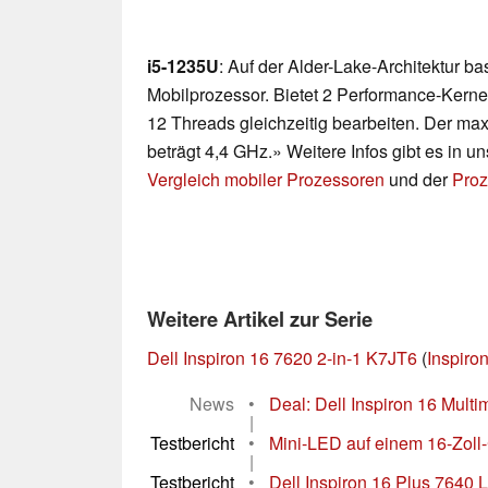
i5-1235U
: Auf der Alder-Lake-Architektur b
Mobilprozessor. Bietet 2 Performance-Kerne
12 Threads gleichzeitig bearbeiten. Der ma
beträgt 4,4 GHz.» Weitere Infos gibt es in 
Vergleich mobiler Prozessoren
und der
Proz
Weitere Artikel zur Serie
Dell Inspiron 16 7620 2-in-1 K7JT6
(
Inspiro
News
•
Deal: Dell Inspiron 16 Multi
|
Testbericht
•
Mini-LED auf einem 16-Zoll-C
|
Testbericht
•
Dell Inspiron 16 Plus 7640 La