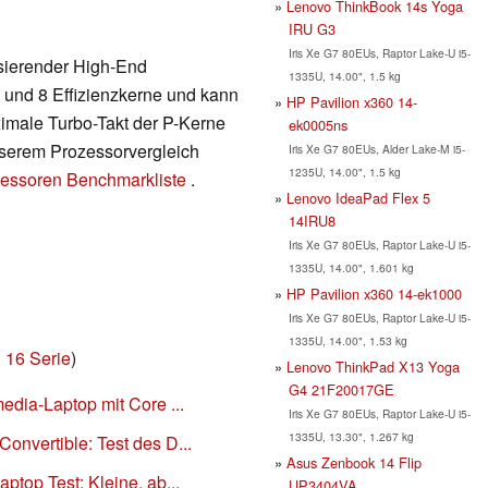
Lenovo ThinkBook 14s Yoga
IRU G3
Iris Xe G7 80EUs, Raptor Lake-U i5-
asierender High-End
1335U, 14.00", 1.5 kg
 und 8 Effizienzkerne und kann
HP Pavilion x360 14-
ximale Turbo-Takt der P-Kerne
ek0005ns
unserem Prozessorvergleich
Iris Xe G7 80EUs, Alder Lake-M i5-
1235U, 14.00", 1.5 kg
essoren Benchmarkliste
.
Lenovo IdeaPad Flex 5
14IRU8
Iris Xe G7 80EUs, Raptor Lake-U i5-
1335U, 14.00", 1.601 kg
HP Pavilion x360 14-ek1000
Iris Xe G7 80EUs, Raptor Lake-U i5-
1335U, 14.00", 1.53 kg
n 16 Serie
)
Lenovo ThinkPad X13 Yoga
G4 21F20017GE
media-Laptop mit Core ...
Iris Xe G7 80EUs, Raptor Lake-U i5-
1335U, 13.30", 1.267 kg
onvertible: Test des D...
Asus Zenbook 14 Flip
ptop Test: Kleine, ab...
UP3404VA