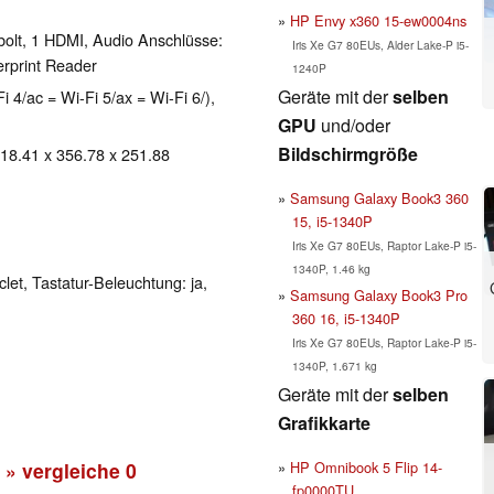
HP Envy x360 15-ew0004ns
bolt, 1 HDMI, Audio Anschlüsse:
Iris Xe G7 80EUs, Alder Lake-P i5-
rprint Reader
1240P
Geräte mit der
selben
i 4/ac = Wi-Fi 5/ax = Wi-Fi 6/),
GPU
und/oder
Bildschirmgröße
 18.41 x 356.78 x 251.88
Samsung Galaxy Book3 360
15, i5-1340P
Iris Xe G7 80EUs, Raptor Lake-P i5-
1340P, 1.46 kg
clet, Tastatur-Beleuchtung: ja,
Samsung Galaxy Book3 Pro
360 16, i5-1340P
Iris Xe G7 80EUs, Raptor Lake-P i5-
1340P, 1.671 kg
Geräte mit der
selben
Grafikkarte
HP Omnibook 5 Flip 14-
» vergleiche
0
fp0000TU