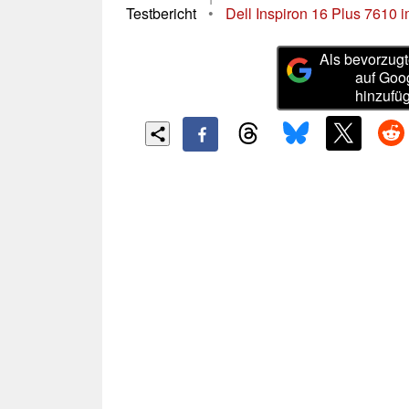
Testbericht
•
Dell Inspiron 16 Plus 7610 im
Als bevorzugt
auf Goo
hinzufü