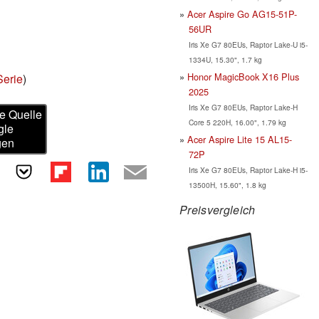
Acer Aspire Go AG15-51P-
56UR
Iris Xe G7 80EUs, Raptor Lake-U i5-
1334U, 15.30", 1.7 kg
Honor MagicBook X16 Plus
Serie
)
2025
Iris Xe G7 80EUs, Raptor Lake-H
e Quelle
Core 5 220H, 16.00", 1.79 kg
gle
Acer Aspire Lite 15 AL15-
gen
72P
Iris Xe G7 80EUs, Raptor Lake-H i5-
13500H, 15.60", 1.8 kg
Preisvergleich