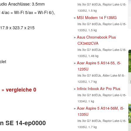
Audio Anschlüsse: 3.5mm
Iris Xe G7 80EUs, Raptor Lake-U i5-
1335U, 1.5 kg
 4/ac = Wi-Fi 5/ax = Wi-Fi 6/),
MSI Modern 14 F13MG
Iris Xe G7 80EUs, Raptor Lake-U i5-
 17.9 x 323.7 x 215
1335U, 1.5 kg
Asus Chromebook Plus
CX3402CVA
Iris Xe G7 80EUs, Raptor Lake-U i5-
1335U, 1.46 kg
clet
Acer Aspire 5 A514-55, i5-
1235U
Iris Xe G7 80EUs, Alder Lake-M i5-
1235U, 1.7 kg
Infinix Inbook Air Pro Plus
» vergleiche
0
Iris Xe G7 80EUs, Raptor Lake-U i5-
1334U, 1 kg
Acer Aspire 5 A514-56M, i5-
1335U
Iris Xe G7 80EUs, Raptor Lake-U i5-
ion SE 14-ep0000
1335U, 1.7 kg