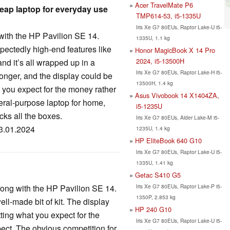
Acer TravelMate P6
heap laptop for everyday use
TMP614-53, i5-1335U
Iris Xe G7 80EUs, Raptor Lake-U i5-
 with the HP Pavilion SE 14.
1335U, 1.1 kg
pectedly high-end features like
Honor MagicBook X 14 Pro
2024, i5-13500H
d it’s all wrapped up in a
Iris Xe G7 80EUs, Raptor Lake-H i5-
 longer, and the display could be
13500H, 1.4 kg
at you expect for the money rather
Asus Vivobook 14 X1404ZA,
eral-purpose laptop for home,
i5-1235U
cks all the boxes.
Iris Xe G7 80EUs, Alder Lake-M i5-
23.01.2024
1235U, 1.4 kg
HP EliteBook 640 G10
Iris Xe G7 80EUs, Raptor Lake-U i5-
1335U, 1.41 kg
Getac S410 G5
Iris Xe G7 80EUs, Raptor Lake-P i5-
wrong with the HP Pavilion SE 14.
1350P, 2.853 kg
ell-made bit of kit. The display
HP 240 G10
tting what you expect for the
Iris Xe G7 80EUs, Raptor Lake-U i5-
ect. The obvious competition for