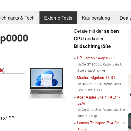
nchmarks & Tech
Externe Tests
Kaufberatung
Deal
Geräte mit der
selben
ep0000
GPU
und/oder
Bildschirmgröße
HP Laptop 14-ep1000
Iris Xe G7 80EUs, Raptor Lake-U
ie
)
Core 5 120U, 1.4 kg
Medion Signium 14 S1
Iris Xe G7 80EUs, Raptor Lake-U
Core 5 120U, 1 kg
Acer Aspire Lite 14 AL14-
52M
Iris Xe G7 80EUs, Raptor Lake-U i5-
1334U, 1.5 kg
l 157 PPI
Lenovo Thinkpad E14 G5, i5-
1335U