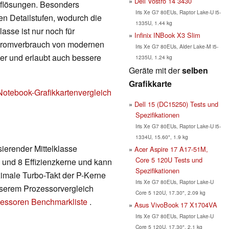
Dell Vostro 14 3430
Auflösungen. Besonders
Iris Xe G7 80EUs, Raptor Lake-U i5-
en Detailstufen, wodurch die
1335U, 1.44 kg
lasse ist nur noch für
Infinix INBook X3 Slim
Stromverbrauch von modernen
Iris Xe G7 80EUs, Alder Lake-M i5-
nger und erlaubt auch bessere
1235U, 1.24 kg
Geräte mit der
selben
Grafikkarte
Notebook-Grafikkartenvergleich
Dell 15 (DC15250) Tests und
Spezifikationen
Iris Xe G7 80EUs, Raptor Lake-U i5-
1334U, 15.60", 1.9 kg
sierender Mittelklasse
Acer Aspire 17 A17-51M,
Core 5 120U Tests und
 und 8 Effizienzkerne und kann
Spezifikationen
ximale Turbo-Takt der P-Kerne
Iris Xe G7 80EUs, Raptor Lake-U
unserem Prozessorvergleich
Core 5 120U, 17.30", 2.09 kg
essoren Benchmarkliste
.
Asus VivoBook 17 X1704VA
Iris Xe G7 80EUs, Raptor Lake-U
Core 5 120U, 17.30", 2.1 kg