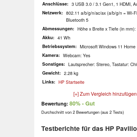
Anschlüsse
3 USB 3.0 / 3.1 Gen1, 1 HDMI, 
Netzwerk
802.11 a/b/g/n/ac/ax (a/b/g/n = Wi-Fi
Bluetooth 5
Abmessungen
Höhe x Breite x Tiefe (in mm):
Akku
41 Wh
Betriebssystem
Microsoft Windows 11 Home
Kamera
Webcam: Yes
Sonstiges
Lautsprecher: Stereo, Tastatur: Chi
Gewicht
2.28 kg
Links
HP Startseite
[+] Zum Vergleich hinzufügen
80%
- Gut
Bewertung:
Durchschnitt von
2
Bewertungen (aus
2
Tests)
Testberichte für das HP Pavil