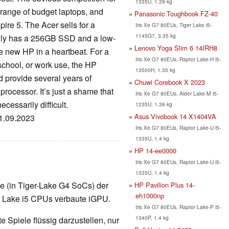
1335U, 1.39 kg
range of budget laptops, and
Panasonic Toughbook FZ-40
ire 5. The Acer sells for a
Iris Xe G7 80EUs, Tiger Lake i5-
1145G7, 3.35 kg
 only has a 256GB SSD and a low-
Lenovo Yoga Slim 6 14IRH8
he new HP in a heartbeat. For a
Iris Xe G7 80EUs, Raptor Lake-H i5-
chool, or work use, the HP
13500H, 1.35 kg
d provide several years of
Chuwi Corebook X 2023
 processor. It’s just a shame that
Iris Xe G7 80EUs, Alder Lake-M i5-
essarily difficult.
1235U, 1.36 kg
Asus Vivobook 14 X1404VA
21.09.2023
Iris Xe G7 80EUs, Raptor Lake-U i5-
1335U, 1.4 kg
HP 14-ee0000
Iris Xe G7 80EUs, Raptor Lake-U i5-
1335U, 1.4 kg
rte (in Tiger-Lake G4 SoCs) der
HP Pavilion Plus 14-
eh1000np
er Lake i5 CPUs verbaute iGPU.
Iris Xe G7 80EUs, Raptor Lake-P i5-
1340P, 1.4 kg
 Spiele flüssig darzustellen, nur