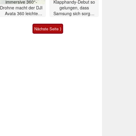
immersive 360°-
Klapphandy-Debut so
Drohne macht der DJI
gelungen, dass
Avata 360 leichte
Samsung sich sorgen
Konkurrenz
muss? – Razr Fold
Smartphone im Test
Nächste Seite ⟩