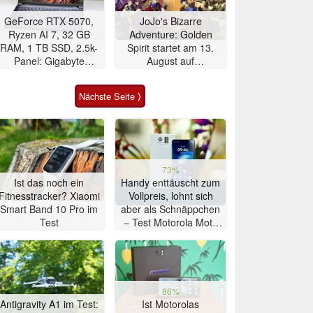
GeForce RTX 5070,
JoJo's Bizarre
Ryzen AI 7, 32 GB
Adventure: Golden
RAM, 1 TB SSD, 2.5k-
Spirit startet am 13.
Panel: Gigabyte
August auf
Gaming-Notebook im
Mobilgeräten
Angebot
Nächste Seite ⟩
73%
Ist das noch ein
Handy enttäuscht zum
Fitnesstracker? Xiaomi
Vollpreis, lohnt sich
Smart Band 10 Pro im
aber als Schnäppchen
Test
– Test Motorola Moto
G47 Smartphone
86%
Antigravity A1 im Test:
Ist Motorolas