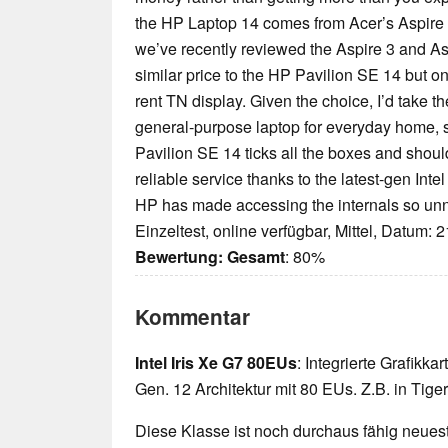
the HP Laptop 14 comes from Acer’s Aspire 
we’ve recently reviewed the Aspire 3 and Asp
similar price to the HP Pavilion SE 14 but
rent TN display. Given the choice, I’d take t
general-purpose laptop for everyday home, s
Pavilion SE 14 ticks all the boxes and shoul
reliable service thanks to the latest-gen Intel
HP has made accessing the internals so unnec
Einzeltest, online verfügbar, Mittel, Datum: 
Bewertung:
Gesamt
: 80%
Kommentar
Intel Iris Xe G7 80EUs
: Integrierte Grafikka
Gen. 12 Architektur mit 80 EUs. Z.B. in Tig
Diese Klasse ist noch durchaus fähig neueste