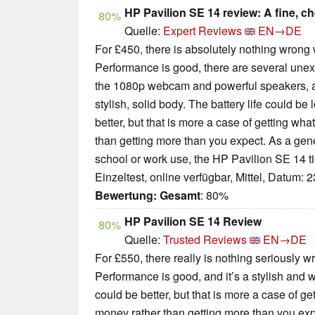
HP Pavilion SE 14 review: A fine, c
80%
Quelle:
Expert Reviews
EN→DE
For £450, there is absolutely nothing wrong
Performance is good, there are several unex
the 1080p webcam and powerful speakers, an
stylish, solid body. The battery life could be
better, but that is more a case of getting wh
than getting more than you expect. As a gen
school or work use, the HP Pavilion SE 14 ti
Einzeltest, online verfügbar, Mittel, Datum: 
Bewertung:
Gesamt
: 80%
HP Pavilion SE 14 Review
80%
Quelle:
Trusted Reviews
EN→DE
For £550, there really is nothing seriously 
Performance is good, and it’s a stylish and w
could be better, but that is more a case of ge
money rather than getting more than you exp