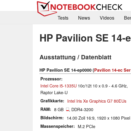
Tests
News
Videos
Be
HP Pavilion SE 14-
Ausstattung / Datenblatt
HP Pavilion SE 14-ep0000 (
Pavilion 14-ec Ser
Prozessor
Intel Core i5-1335U
10c/12t 10 x 0.9 - 4.6 GHz,
Raptor Lake-U
Grafikkarte
Intel Iris Xe Graphics G7 80EUs
RAM
8 GB
, DDR4-3200
Bildschirm
14.00 Zoll 16:9, 1920 x 1080 Pixe
Massenspeicher
M.2 PCIe