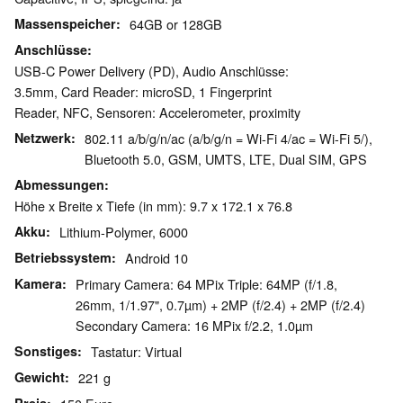
Massenspeicher
64GB or 128GB
Anschlüsse
USB-C Power Delivery (PD), Audio Anschlüsse:
3.5mm, Card Reader: microSD, 1 Fingerprint
Reader, NFC, Sensoren: Accelerometer, proximity
Netzwerk
802.11 a/b/g/n/ac (a/b/g/n = Wi-Fi 4/ac = Wi-Fi 5/),
Bluetooth 5.0, GSM, UMTS, LTE, Dual SIM, GPS
Abmessungen
Höhe x Breite x Tiefe (in mm): 9.7 x 172.1 x 76.8
Akku
Lithium-Polymer, 6000
Betriebssystem
Android 10
Kamera
Primary Camera: 64 MPix Triple: 64MP (f/1.8,
26mm, 1/1.97", 0.7µm) + 2MP (f/2.4) + 2MP (f/2.4)
Secondary Camera: 16 MPix f/2.2, 1.0µm
Sonstiges
Tastatur: Virtual
Gewicht
221 g