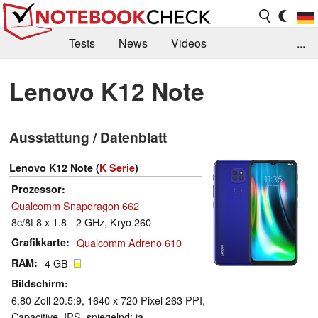
Tests
News
Videos
...
Benchmarks & Tech
Externe Tests
Lenovo K12 Note
Kaufberatung
Deals
Suche
Jobs
Ausstattung / Datenblatt
Forum
Lenovo K12 Note (
K Serie
)
Prozessor
Qualcomm Snapdragon 662
8c/8t 8 x 1.8 - 2 GHz, Kryo 260
Grafikkarte
Qualcomm Adreno 610
RAM
4 GB
Bildschirm
6.80 Zoll 20.5:9, 1640 x 720 Pixel 263 PPI,
Capacitive, IPS, spiegelnd: ja