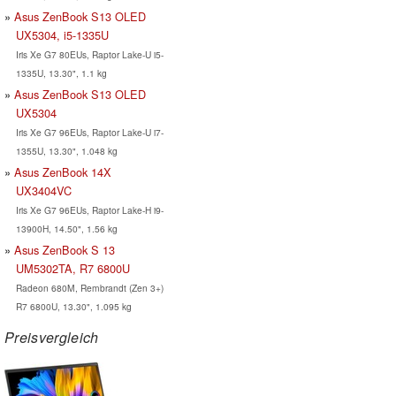
Asus ZenBook S13 OLED
UX5304, i5-1335U
Iris Xe G7 80EUs, Raptor Lake-U i5-
1335U, 13.30", 1.1 kg
Asus ZenBook S13 OLED
UX5304
Iris Xe G7 96EUs, Raptor Lake-U i7-
1355U, 13.30", 1.048 kg
Asus ZenBook 14X
UX3404VC
Iris Xe G7 96EUs, Raptor Lake-H i9-
13900H, 14.50", 1.56 kg
Asus ZenBook S 13
UM5302TA, R7 6800U
Radeon 680M, Rembrandt (Zen 3+)
R7 6800U, 13.30", 1.095 kg
Preisvergleich