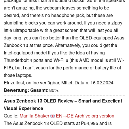
package for less than a thousand bucks. Sure, the speakers
aren't amazing, the webcam leaves something to be
desired, and there's no headphone jack, but these are
stumbling blocks you can work around. If you need a zippy
little ultraportable with a great screen that will last you all
day long, you can't do better than the OLED-equipped Asus
Zenbook 13 at this price. Alternatively, you could get the
Intel-equipped model if you like the idea of having
Thunderbolt 4 ports and Wi-Fi 6 (this AMD model is still Wi-
Fi 5), but I can't vouch for the performance or battery life of
those laptops.
Einzeltest, online verfügbar, Mittel, Datum: 16.02.2024
Bewertung:
Gesamt
: 80%
Asus Zenbook 13 OLED Review – Smart and Excellent
Visual Experience
Quelle:
Manila Shaker
EN→DE
Archive.org version
The Asus Zenbook 13 OLED starts at P54,995 and is