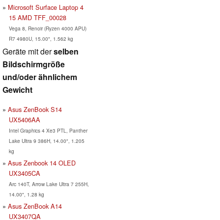
Microsoft Surface Laptop 4
15 AMD TFF_00028
Vega 8, Renoir (Ryzen 4000 APU)
R7 4980U, 15.00", 1.562 kg
Geräte mit der
selben
Bildschirmgröße
und/oder ähnlichem
Gewicht
Asus ZenBook S14
UX5406AA
Intel Graphics 4 Xe3 PTL, Panther
Lake Ultra 9 386H, 14.00", 1.205
kg
Asus Zenbook 14 OLED
UX3405CA
Arc 140T, Arrow Lake Ultra 7 255H,
14.00", 1.28 kg
Asus ZenBook A14
UX3407QA