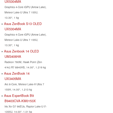
UX5304MA
Graphics 4-Core iGPU (Arrow Lake),
Meteor Lake-U Ultra 7 155U,
13.30", 1 kg
Asus ZenBook S13 OLED
UX5304MA
Graphics 4-Core iGPU (Arrow Lake),
Meteor Lake-U Ultra 7 155U,
13.30", 1 kg
Asus Zenbook 14 OLED
UM3406HA
Radeon 780M, Hawk Point (Zen
4/4c) R7 8840HS, 14.00", 1.219 kg
Asus ZenBook 14
UX3405MA
Arc 8-Core, Meteor Lake-H Ultra 7
155H, 14.00", 1.213 kg
Asus ExpertBook B9
B9403CVA-KM0153X
Iris Xe G7 96EUs, Raptor Lake-U i7-
1355U, 14.00", 1.01 kg