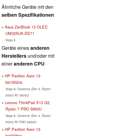
Ähnliche Geräte mit den
selben Spezifikationen
Asus ZenBook 13 OLED
UM325UA-DS71
Vega 8
Geräte eines
anderen
Herstellers
und/oder mit
einer
anderen CPU
HP Pavilion Aero 13-
be1002ns
Vega 8, Cezanne (Zen 3, Ryzen
5000) R7 5800U
Lenovo ThinkPad X13 G2,
Ryzen 7 PRO 5850U
Vega 8, Cezanne (Zen 3, Ryzen
5000) R7 PRO 5850U
HP Pavilion Aero 13-
be0009ns