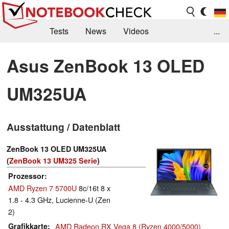
Tests
News
Videos
...
Benchmarks & Tech
Externe Tests
Asus ZenBook 13 OLED
Kaufberatung
Deals
Suche
Jobs
UM325UA
Forum
Ausstattung / Datenblatt
ZenBook 13 OLED UM325UA
(
ZenBook 13 UM325 Serie
)
Prozessor
AMD Ryzen 7 5700U
8c/16t 8 x
1.8 - 4.3 GHz, Lucienne-U (Zen
2)
Grafikkarte
AMD Radeon RX Vega 8 (Ryzen 4000/5000)