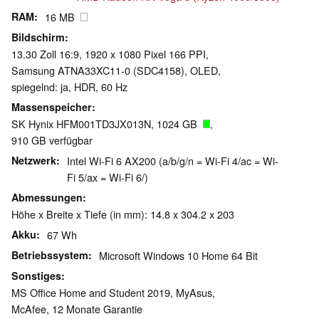
RAM
16 MB
Bildschirm
13.30 Zoll 16:9, 1920 x 1080 Pixel 166 PPI,
Samsung ATNA33XC11-0 (SDC4158), OLED,
spiegelnd: ja, HDR, 60 Hz
Massenspeicher
SK Hynix HFM001TD3JX013N, 1024 GB
,
910 GB verfügbar
Netzwerk
Intel Wi-Fi 6 AX200 (a/b/g/n = Wi-Fi 4/ac = Wi-
Fi 5/ax = Wi-Fi 6/)
Abmessungen
Höhe x Breite x Tiefe (in mm): 14.8 x 304.2 x 203
Akku
67 Wh
Betriebssystem
Microsoft Windows 10 Home 64 Bit
Sonstiges
MS Office Home and Student 2019, MyAsus,
McAfee, 12 Monate Garantie