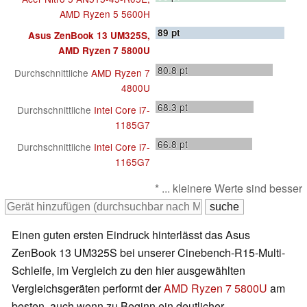
AMD Ryzen 5 5600H
89
pt
Asus ZenBook 13 UM325S,
AMD Ryzen 7 5800U
80.8
pt
Durchschnittliche
AMD Ryzen 7
4800U
68.3
pt
Durchschnittliche
Intel Core i7-
1185G7
66.8
pt
Durchschnittliche
Intel Core i7-
1165G7
* ... kleinere Werte sind besser
Einen guten ersten Eindruck hinterlässt das Asus
ZenBook 13 UM325S bei unserer Cinebench-R15-Multi-
Schleife, im Vergleich zu den hier ausgewählten
Vergleichsgeräten performt der
AMD Ryzen 7 5800U
am
besten, auch wenn zu Beginn ein deutlicher