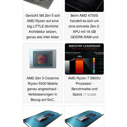
Gerücht: Mit Zen 5 soll
Beim AMD 4700S
AMD Ryzen auf eine
handelt es sich um
big.LITTLE-ähnliche
eine schnelle Zen 2-
Architektur setzen,
APU mit 16 GB
genau wie Intel Alder
GDDR6-RAM und
Lake
deaktivierter iGPU
28.04.2021
26.04.2021
AMD Zen 3 Cezanne
AMD Ryzen 7 5800U
Ryzen 5000 Mobile
Prozessor -
genau angeschaut -
Benchmarks und
Verbesserungen in
Specs
17.12.2020
Bezug auf SoC,
Cache-Topologie und
Energieeffizienz
versprechen ein
großartiges mobiles
Erlebnis
26.01.2021