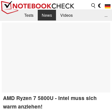
Tests
News
Videos
...
Benchmarks & Tech
Externe Tests
Kaufberatung
Deals
Suche
Jobs
Forum
AMD Ryzen 7 5800U - Intel muss sich
warm anziehen!