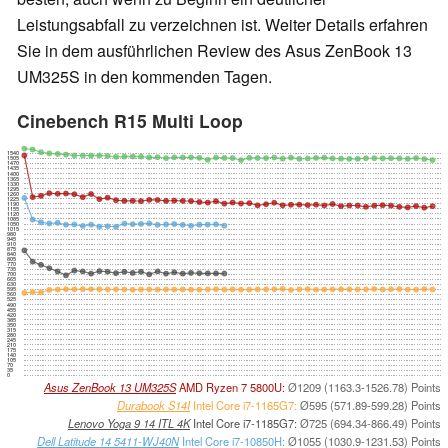
Leistungsabfall zu verzeichnen ist. Weiter Details erfahren
Sie in dem ausführlichen Review des Asus ZenBook 13
UM325S in den kommenden Tagen.
Cinebench R15 Multi Loop
1540
1505
1470
1435
1400
1365
1330
1295
1260
1225
1190
1155
1120
1085
1050
1015
980
945
910
875
840
805
770
735
700
665
630
595
560
525
490
455
420
385
350
315
280
245
210
175
140
105
70
35
0
Asus ZenBook 13 UM325S
AMD Ryzen 7 5800U:
Ø1209 (1163.3-1526.78) Points
Durabook S14I
Intel Core i7-1165G7:
Ø595 (571.89-599.28) Points
Lenovo Yoga 9 14 ITL 4K
Intel Core i7-1185G7:
Ø725 (694.34-866.49) Points
Dell Latitude 14 5411-WJ40N
Intel Core i7-10850H:
Ø1055 (1030.9-1231.53) Points