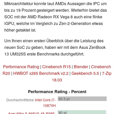
Mikroarchitektur konnte laut AMDs Aussagen die IPC um
bis zu 19 Prozent gesteigert werden. Weiterhin bietet das
SOC mit der AMD Radeon RX Vega 8 auch eine flinke
iGPU, welche im Vergleich zu Zen-2-Generation etwas
höher getaktet ist.
Um Ihnen einen ersten Überblick über die Leistung des
neuen SoC zu geben, haben wir mit dem Asus ZenBook
13 UM325S erste Benchmarks durchgeführt.
Performance Rating
|
Cinebench R15
|
Blender
|
Cinebench
R20
|
HWBOT x265 Benchmark v2.2
|
Geekbench 5.5
|
7-Zip
18.03
Performance Rating - Percent
90.5
pt
Durchschnittliche
Intel Core i7-
10870H
90
pt
Acer Nitro 5 AN515-45-R05E,