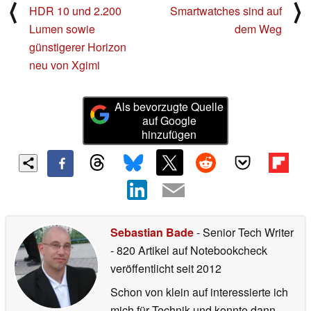
⟨
⟩
HDR 10 und 2.200
Smartwatches sind auf
Lumen sowie
dem Weg
günstigerer Horizon
neu von Xgimi
Als bevorzugte Quelle
auf Google
hinzufügen
Sebastian Bade
- Senior Tech Writer
- 820 Artikel auf Notebookcheck
veröffentlicht
seit 2012
Schon von klein auf interessierte ich
mich für Technik und konnte dann