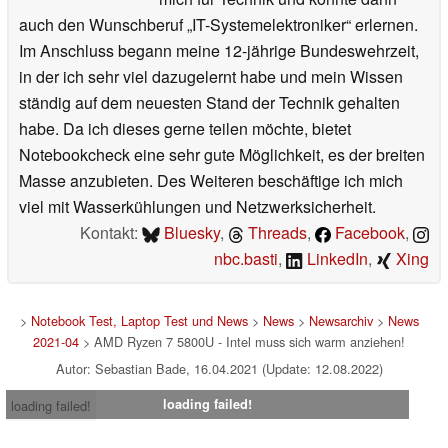
auch den Wunschberuf „IT-Systemelektroniker“ erlernen.
Im Anschluss begann meine 12-jährige Bundeswehrzeit,
in der ich sehr viel dazugelernt habe und mein Wissen
ständig auf dem neuesten Stand der Technik gehalten
habe. Da ich dieses gerne teilen möchte, bietet
Notebookcheck eine sehr gute Möglichkeit, es der breiten
Masse anzubieten. Des Weiteren beschäftige ich mich
viel mit Wasserkühlungen und Netzwerksicherheit.
Kontakt:
Bluesky
,
Threads
,
Facebook
,
nbc.basti
,
LinkedIn
,
Xing
>
Notebook Test, Laptop Test und News
>
News
>
Newsarchiv
>
News
2021-04
> AMD Ryzen 7 5800U - Intel muss sich warm anziehen!
Autor: Sebastian Bade, 16.04.2021 (Update: 12.08.2022)
loading failed!
loading failed!