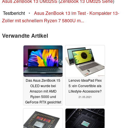
Asus ZenBook 13 UM325S
(
ZenBook 13 UM325 Serie
)
Testbericht
•
Asus ZenBook 13 im Test - Kompakter 13-
Zoller mit schnellem Ryzen 7 5800U m...
Verwandte Artikel
Das Asus ZenBook 15
Lenovo IdeaPad Flex
OLED wurde bei
5: ein Convertible als
Amazon mit AMD
Lifestyle-Accessoire?
Ryzen 5000 und
21.05.2021
GeForce RTX gesichtet
05.07.2021