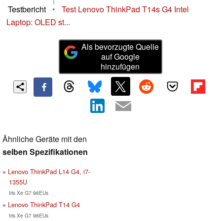
Testbericht
•
Test Lenovo ThinkPad T14s G4 Intel
Laptop: OLED st...
Als bevorzugte Quelle
auf Google
hinzufügen
Ähnliche Geräte mit den
selben Spezifikationen
Lenovo ThinkPad L14 G4, i7-
1355U
Iris Xe G7 96EUs
Lenovo ThinkPad T14 G4
Iris Xe G7 96EUs