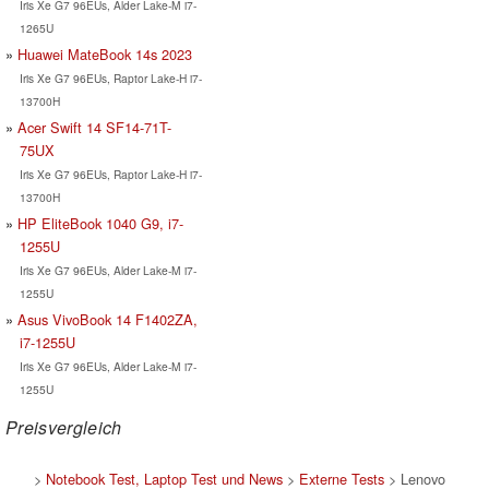
Iris Xe G7 96EUs, Alder Lake-M i7-
1265U
Huawei MateBook 14s 2023
Iris Xe G7 96EUs, Raptor Lake-H i7-
13700H
Acer Swift 14 SF14-71T-
75UX
Iris Xe G7 96EUs, Raptor Lake-H i7-
13700H
HP EliteBook 1040 G9, i7-
1255U
Iris Xe G7 96EUs, Alder Lake-M i7-
1255U
Asus VivoBook 14 F1402ZA,
i7-1255U
Iris Xe G7 96EUs, Alder Lake-M i7-
1255U
Preisvergleich
>
Notebook Test, Laptop Test und News
>
Externe Tests
> Lenovo