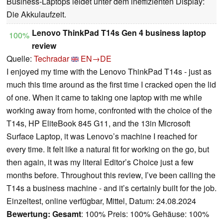
Business-Laptops leidet unter dem ineffizienten Display:
Die Akkulaufzeit.
Lenovo ThinkPad T14s Gen 4 business laptop
100%
review
Quelle:
Techradar
EN→DE
I enjoyed my time with the Lenovo ThinkPad T14s - just as
much this time around as the first time I cracked open the lid
of one. When it came to taking one laptop with me while
working away from home, confronted with the choice of the
T14s, HP EliteBook 845 G11, and the 13in Microsoft
Surface Laptop, it was Lenovo’s machine I reached for
every time. It felt like a natural fit for working on the go, but
then again, it was my literal Editor’s Choice just a few
months before. Throughout this review, I’ve been calling the
T14s a business machine - and it’s certainly built for the job.
Einzeltest, online verfügbar, Mittel, Datum: 24.08.2024
Bewertung:
Gesamt
: 100% Preis: 100% Gehäuse: 100%