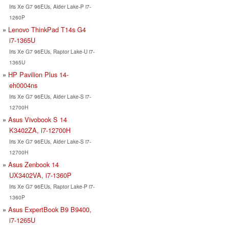
Iris Xe G7 96EUs, Alder Lake-P i7-
1260P
Lenovo ThinkPad T14s G4
i7-1365U
Iris Xe G7 96EUs, Raptor Lake-U i7-
1365U
HP Pavilion Plus 14-
eh0004ns
Iris Xe G7 96EUs, Alder Lake-S i7-
12700H
Asus Vivobook S 14
K3402ZA, i7-12700H
Iris Xe G7 96EUs, Alder Lake-S i7-
12700H
Asus Zenbook 14
UX3402VA, i7-1360P
Iris Xe G7 96EUs, Raptor Lake-P i7-
1360P
Asus ExpertBook B9 B9400,
i7-1265U