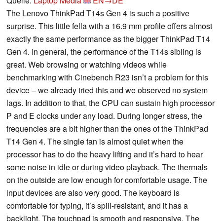
Quelle:
Laptop Media
EN→DE
The Lenovo ThinkPad T14s Gen 4 is such a positive
surprise. This little fella with a 16.9 mm profile offers almost
exactly the same performance as the bigger ThinkPad T14
Gen 4. In general, the performance of the T14s sibling is
great. Web browsing or watching videos while
benchmarking with Cinebench R23 isn’t a problem for this
device – we already tried this and we observed no system
lags. In addition to that, the CPU can sustain high processor
P and E clocks under any load. During longer stress, the
frequencies are a bit higher than the ones of the ThinkPad
T14 Gen 4. The single fan is almost quiet when the
processor has to do the heavy lifting and it’s hard to hear
some noise in idle or during video playback. The thermals
on the outside are low enough for comfortable usage. The
input devices are also very good. The keyboard is
comfortable for typing, it’s spill-resistant, and it has a
backlight. The touchpad is smooth and responsive. The