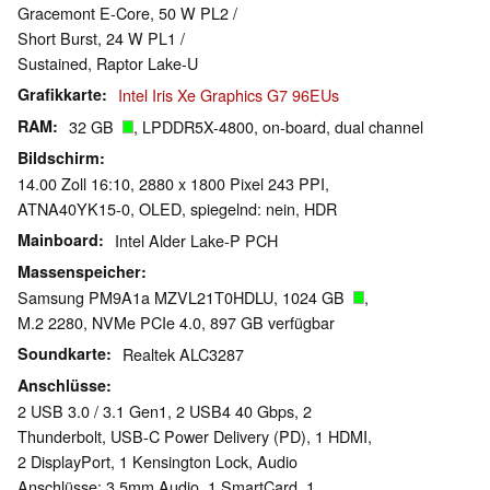
Gracemont E-Core, 50 W PL2 /
Short Burst, 24 W PL1 /
Sustained, Raptor Lake-U
Grafikkarte
Intel Iris Xe Graphics G7 96EUs
RAM
32 GB
, LPDDR5X-4800, on-board, dual channel
Bildschirm
14.00 Zoll 16:10, 2880 x 1800 Pixel 243 PPI,
ATNA40YK15-0, OLED, spiegelnd: nein, HDR
Mainboard
Intel Alder Lake-P PCH
Massenspeicher
Samsung PM9A1a MZVL21T0HDLU, 1024 GB
,
M.2 2280, NVMe PCIe 4.0, 897 GB verfügbar
Soundkarte
Realtek ALC3287
Anschlüsse
2 USB 3.0 / 3.1 Gen1, 2 USB4 40 Gbps, 2
Thunderbolt, USB-C Power Delivery (PD), 1 HDMI,
2 DisplayPort, 1 Kensington Lock, Audio
Anschlüsse: 3.5mm Audio, 1 SmartCard, 1