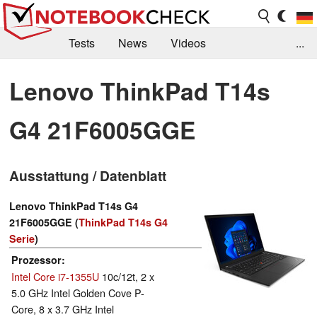
Tests
News
Videos
...
Benchmarks & Tech
Externe Tests
Lenovo ThinkPad T14s
Kaufberatung
Deals
Suche
Jobs
G4 21F6005GGE
Forum
Ausstattung / Datenblatt
Lenovo ThinkPad T14s G4
21F6005GGE (
ThinkPad T14s G4
Serie
)
Prozessor
Intel Core i7-1355U
10c/12t, 2 x
5.0 GHz Intel Golden Cove P-
Core, 8 x 3.7 GHz Intel