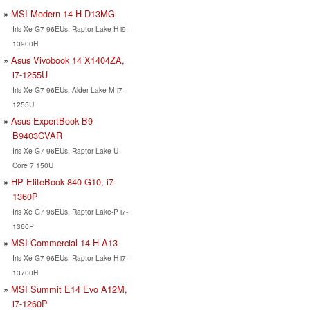
MSI Modern 14 H D13MG
Iris Xe G7 96EUs, Raptor Lake-H i9-
13900H
Asus Vivobook 14 X1404ZA,
i7-1255U
Iris Xe G7 96EUs, Alder Lake-M i7-
1255U
Asus ExpertBook B9
B9403CVAR
Iris Xe G7 96EUs, Raptor Lake-U
Core 7 150U
HP EliteBook 840 G10, i7-
1360P
Iris Xe G7 96EUs, Raptor Lake-P i7-
1360P
MSI Commercial 14 H A13
Iris Xe G7 96EUs, Raptor Lake-H i7-
13700H
MSI Summit E14 Evo A12M,
i7-1260P