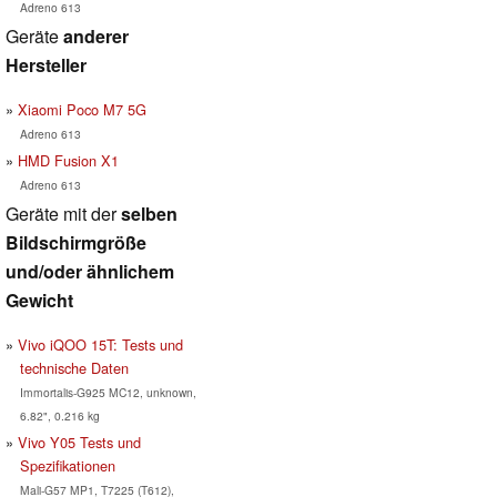
Adreno 613
Geräte
anderer
Hersteller
Xiaomi Poco M7 5G
Adreno 613
HMD Fusion X1
Adreno 613
Geräte mit der
selben
Bildschirmgröße
und/oder ähnlichem
Gewicht
Vivo iQOO 15T: Tests und
technische Daten
Immortalis-G925 MC12, unknown,
6.82", 0.216 kg
Vivo Y05 Tests und
Spezifikationen
Mali-G57 MP1, T7225 (T612),