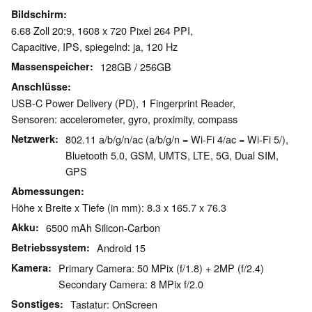
Bildschirm
6.68 Zoll 20:9, 1608 x 720 Pixel 264 PPI,
Capacitive, IPS, spiegelnd: ja, 120 Hz
Massenspeicher
128GB / 256GB
Anschlüsse
USB-C Power Delivery (PD), 1 Fingerprint Reader,
Sensoren: accelerometer, gyro, proximity, compass
Netzwerk
802.11 a/b/g/n/ac (a/b/g/n = Wi-Fi 4/ac = Wi-Fi 5/),
Bluetooth 5.0, GSM, UMTS, LTE, 5G, Dual SIM,
GPS
Abmessungen
Höhe x Breite x Tiefe (in mm): 8.3 x 165.7 x 76.3
Akku
6500 mAh Silicon-Carbon
Betriebssystem
Android 15
Kamera
Primary Camera: 50 MPix (f/1.8) + 2MP (f/2.4)
Secondary Camera: 8 MPix f/2.0
Sonstiges
Tastatur: OnScreen