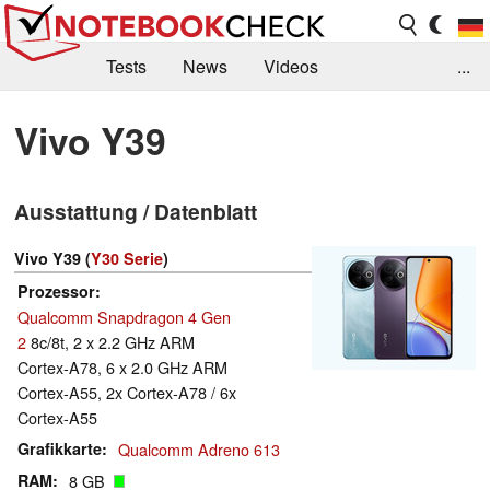
Tests
News
Videos
...
Benchmarks & Tech
Externe Tests
Vivo Y39
Kaufberatung
Deals
Suche
Jobs
Ausstattung / Datenblatt
Forum
Vivo Y39 (
Y30 Serie
)
Prozessor
Qualcomm Snapdragon 4 Gen
2
8c/8t, 2 x 2.2 GHz ARM
Cortex-A78, 6 x 2.0 GHz ARM
Cortex-A55, 2x Cortex-A78 / 6x
Cortex-A55
Grafikkarte
Qualcomm Adreno 613
RAM
8 GB