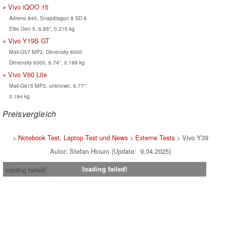
Vivo iQOO 15
Adreno 840, Snapdragon 8 SD 8
Elite Gen 5, 6.85", 0.215 kg
Vivo Y19S GT
Mali-G57 MP2, Dimensity 6000
Dimensity 6300, 6.74", 0.199 kg
Vivo V60 Lite
Mali-G615 MP2, unknown, 6.77",
0.194 kg
Preisvergleich
>
Notebook Test, Laptop Test und News
>
Externe Tests
> Vivo Y39
Autor: Stefan Hinum (Update: 9.04.2025)
loading failed!
loading failed!