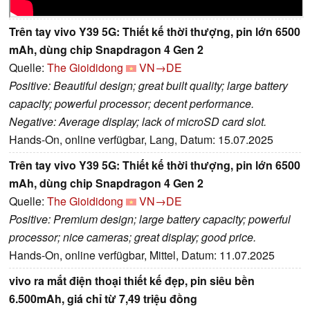
Trên tay vivo Y39 5G: Thiết kế thời thượng, pin lớn 6500
mAh, dùng chip Snapdragon 4 Gen 2
Quelle:
The Gioididong
VN→DE
Positive: Beautiful design; great built quality; large battery
capacity; powerful processor; decent performance.
Negative: Average display; lack of microSD card slot.
Hands-On, online verfügbar, Lang, Datum: 15.07.2025
Trên tay vivo Y39 5G: Thiết kế thời thượng, pin lớn 6500
mAh, dùng chip Snapdragon 4 Gen 2
Quelle:
The Gioididong
VN→DE
Positive: Premium design; large battery capacity; powerful
processor; nice cameras; great display; good price.
Hands-On, online verfügbar, Mittel, Datum: 11.07.2025
vivo ra mắt điện thoại thiết kế đẹp, pin siêu bền
6.500mAh, giá chỉ từ 7,49 triệu đồng