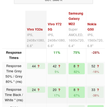
Samsung
Galaxy
M22
Vivo Y72
Nokia
Super
Vivo Y33s
5G
G50
IPS,
IPS,
AMOLED,
IPS,
2408x1080,
2408x1080,
1600x720,
1560x720,
6.6"
6.6"
6.4"
6.8"
Response
11%
75%
-28%
Times
Response
44
42
8
52
?
?
?
?
Time Grey
5%
82%
-18%
50% / Grey
80% * (ms)
Response
24
20
8
33
?
?
?
?
Time Black /
17%
67%
-38%
White * (ms)