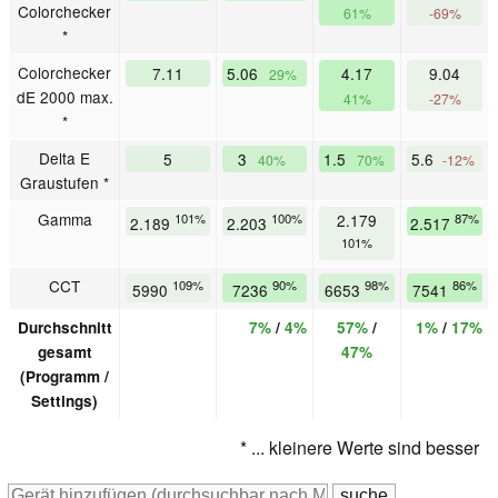
Colorchecker
61%
-69%
*
Colorchecker
7.11
5.06
4.17
9.04
29%
dE 2000 max.
41%
-27%
*
Delta E
5
3
1.5
5.6
40%
70%
-12%
Graustufen *
Gamma
101%
100%
2.179
87%
2.189
2.203
2.517
101%
CCT
109%
90%
98%
86%
5990
7236
6653
7541
Durchschnitt
7%
/
4%
57%
/
1%
/
17%
gesamt
47%
(Programm /
Settings)
* ... kleinere Werte sind besser