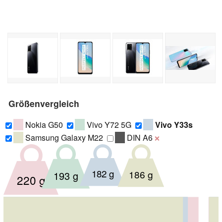
Größenvergleich
Nokia G50
Vivo Y72 5G
Vivo Y33s
Samsung Galaxy M22
DIN A6
❌
182 g
186 g
193 g
220 g