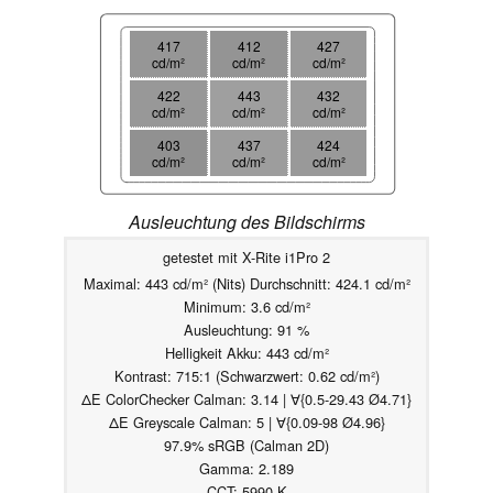
417
412
427
cd/m²
cd/m²
cd/m²
422
443
432
cd/m²
cd/m²
cd/m²
403
437
424
cd/m²
cd/m²
cd/m²
Ausleuchtung des Bildschirms
getestet mit X-Rite i1Pro 2
Maximal: 443 cd/m² (Nits) Durchschnitt: 424.1 cd/m²
Minimum: 3.6 cd/m²
Ausleuchtung: 91 %
Helligkeit Akku: 443 cd/m²
Kontrast: 715:1 (Schwarzwert: 0.62 cd/m²)
ΔE ColorChecker Calman: 3.14 | ∀{0.5-29.43 Ø4.71}
ΔE Greyscale Calman: 5 | ∀{0.09-98 Ø4.96}
97.9% sRGB (Calman 2D)
Gamma: 2.189
CCT: 5990 K