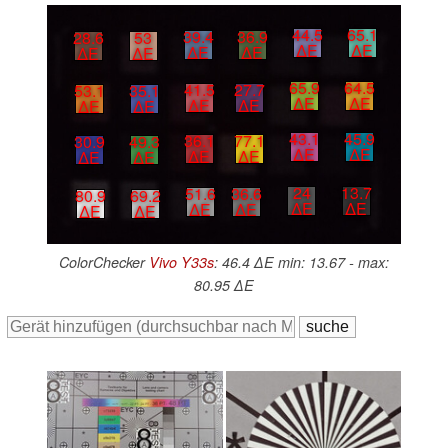
44.5
65.1
39.4
36.9
28.6
53
∆E
∆E
∆E
∆E
∆E
∆E
65.9
64.5
41.5
27.7
53.1
35.1
∆E
∆E
∆E
∆E
∆E
∆E
43.1
45.9
36.1
77.1
30.9
49.3
∆E
∆E
∆E
∆E
∆E
∆E
24
13.7
51.6
36.6
80.9
69.2
∆E
∆E
∆E
∆E
∆E
∆E
ColorChecker
Vivo Y33s
: 46.4 ∆E min: 13.67 - max:
80.95 ∆E