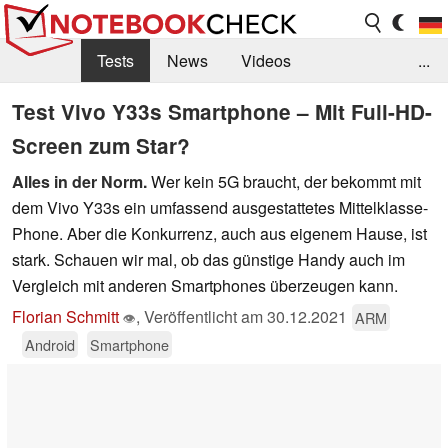
Tests
News
Videos
...
Benchmarks & Tech
Externe Tests
Test Vivo Y33s Smartphone – Mit Full-HD-
Screen zum Star?
Kaufberatung
Deals
Suche
Jobs
Alles in der Norm.
Wer kein 5G braucht, der bekommt mit
Forum
dem Vivo Y33s ein umfassend ausgestattetes Mittelklasse-
Phone. Aber die Konkurrenz, auch aus eigenem Hause, ist
stark. Schauen wir mal, ob das günstige Handy auch im
Vergleich mit anderen Smartphones überzeugen kann.
Florian Schmitt
,
Veröffentlicht am
30.12.2021
ARM
👁
Android
Smartphone