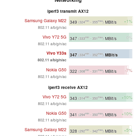
iperf3 transmit AX12
Samsung Galaxy M22
+1%
349
MBit/s
min
max
(324
- 355
)
802.11 a/b/g/n/ac
Vivo Y72 5G
0%
347
MBit/s
min
max
(333
- 351
)
802.11 a/b/g/n/ac
Vivo Y33s
347
MBit/s
min
max
(334
- 352
)
802.11 a/b/g/n/ac
Nokia G50
-7%
322
MBit/s
min
max
(308
- 331
)
802.11 a/b/g/n/ac
iperf3 receive AX12
Vivo Y72 5G
+10%
343
MBit/s
min
max
(314
- 350
)
802.11 a/b/g/n/ac
Nokia G50
+10%
341
MBit/s
min
max
(294
- 350
)
802.11 a/b/g/n/ac
Samsung Galaxy M22
+5%
328
MBit/s
min
max
(292
- 342
)