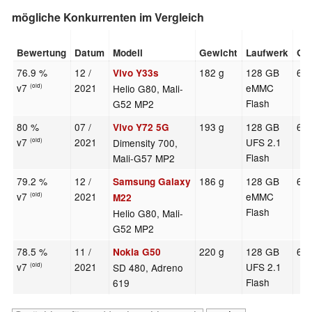
mögliche Konkurrenten im Vergleich
Bewertung
Datum
Modell
Gewicht
Laufwerk
Gr
76.9 %
12 /
182 g
128 GB
6.5
Vivo Y33s
v7
2021
eMMC
Helio G80, Mali-
(old)
Flash
G52 MP2
80 %
07 /
193 g
128 GB
6.5
Vivo Y72 5G
v7
2021
UFS 2.1
Dimensity 700,
(old)
Flash
Mali-G57 MP2
79.2 %
12 /
186 g
128 GB
6.4
Samsung Galaxy
v7
2021
eMMC
(old)
M22
Flash
Helio G80, Mali-
G52 MP2
78.5 %
11 /
220 g
128 GB
6.8
Nokia G50
v7
2021
UFS 2.1
SD 480, Adreno
(old)
Flash
619