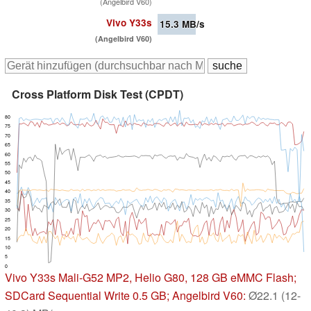
(Angelbird V60)
Vivo Y33s
15.3
MB/s
(Angelbird V60)
Cross Platform Disk Test (CPDT)
80
75
70
65
60
55
50
45
40
35
30
25
20
15
10
5
0
Vivo Y33s
Mali-G52 MP2, Helio G80, 128 GB eMMC Flash;
SDCard Sequential Write 0.5 GB; Angelbird V60:
Ø22.1 (12-