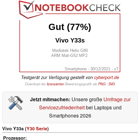
Gut (77%)
Vivo Y33s
Mediatek Helio G80
ARM Mali-G52 MP2
Smartphone - 30/12/2021 - v7
Testgerät zur Verfügung gestellt von
cyberport.de
Download der
lizensierten
Bewertungsgrafik als
PNG
/
SVG
Jetzt mitmachen:
Unsere große
Umfrage zur
Servicezufriedenheit
bei Laptops und
Smartphones 2026
Vivo Y33s (
Y30 Serie
)
Prozessor