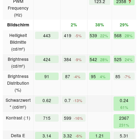
PWM
123.2
2358
?
Frequency
(Hz)
Bildschirm
2%
38%
29%
Helligkeit
443
419
539
568
-5%
22%
28%
Bildmitte
(cd/m²)
Brightness
424
384
542
525
-9%
28%
24%
(cd/m²)
Brightness
91
87
95
85
-4%
4%
-7%
Distribution
(%)
Schwarzwert
0.62
0.7
0.24
-13%
* (cd/m²)
61%
Kontrast (:1)
715
599
2367
-16%
231%
Delta E
3.14
3.32
1.21
5.31
-6%