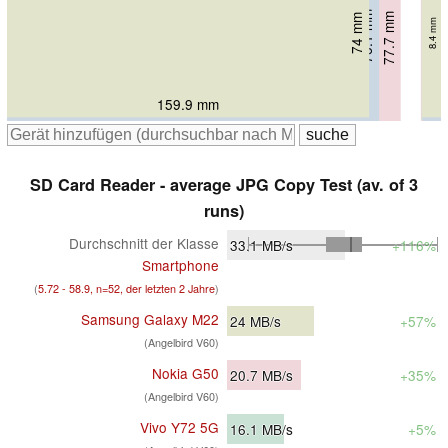
75.3 mm
76.1 mm
77.7 mm
74 mm
8.4 mm
8.5 mm
8.9 mm
8 mm
159.9 mm
164 mm
164.3 mm
173.8 mm
SD Card Reader - average JPG Copy Test (av. of 3
runs)
Durchschnitt der Klasse
33.1
MB/s
+116%
Smartphone
(
5.72 - 58.9, n=52, der letzten 2 Jahre
)
Samsung Galaxy M22
24
MB/s
+57%
(Angelbird V60)
Nokia G50
20.7
MB/s
+35%
(Angelbird V60)
Vivo Y72 5G
16.1
MB/s
+5%