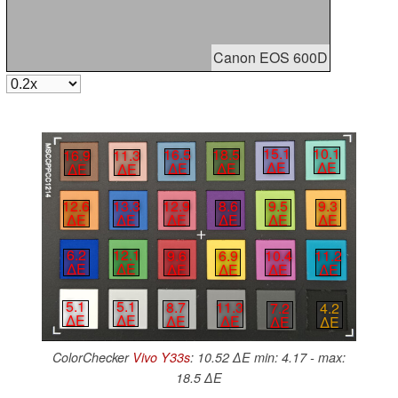
Canon EOS 600D
15.1
10.1
16.5
18.5
16.9
11.3
∆E
∆E
∆E
∆E
∆E
∆E
9.5
9.3
12.9
8.6
12.6
13.3
∆E
∆E
∆E
∆E
∆E
∆E
6.2
12.1
9.6
6.9
10.4
11.2
∆E
∆E
∆E
∆E
∆E
∆E
5.1
5.1
8.7
11.3
7.2
4.2
∆E
∆E
∆E
∆E
∆E
∆E
ColorChecker
Vivo Y33s
: 10.52 ∆E min: 4.17 - max:
18.5 ∆E