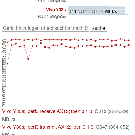
802.11 a/b/g/n/ac
Vivo Y33s
311
MBit/s
min
max
(222
- 329
)
802.11 a/b/g/n/ac
350
340
330
320
310
300
290
280
270
260
250
240
230
220
210
200
190
180
170
160
150
140
130
120
110
100
90
80
70
60
50
40
30
20
10
0
Vivo Y33s
; iperf3 receive AX12; iperf 3.1.3:
Ø310 (222-329)
MBit/s
Vivo Y33s
; iperf3 transmit AX12; iperf 3.1.3:
Ø347 (334-352)
MBit/s