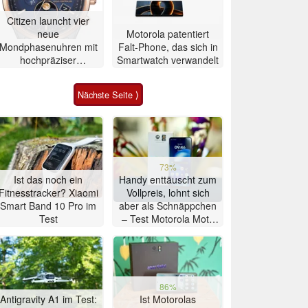
Citizen launcht vier
neue
Motorola patentiert
Mondphasenuhren mit
Falt-Phone, das sich in
hochpräziser
Smartwatch verwandelt
Atomzeitmessung
Nächste Seite ⟩
73%
Ist das noch ein
Handy enttäuscht zum
Fitnesstracker? Xiaomi
Vollpreis, lohnt sich
Smart Band 10 Pro im
aber als Schnäppchen
Test
– Test Motorola Moto
G47 Smartphone
86%
Antigravity A1 im Test:
Ist Motorolas