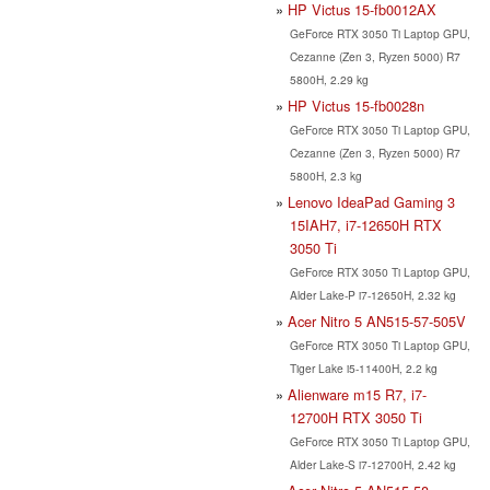
HP Victus 15-fb0012AX
GeForce RTX 3050 Ti Laptop GPU,
Cezanne (Zen 3, Ryzen 5000) R7
5800H, 2.29 kg
HP Victus 15-fb0028n
GeForce RTX 3050 Ti Laptop GPU,
Cezanne (Zen 3, Ryzen 5000) R7
5800H, 2.3 kg
Lenovo IdeaPad Gaming 3
15IAH7, i7-12650H RTX
3050 Ti
GeForce RTX 3050 Ti Laptop GPU,
Alder Lake-P i7-12650H, 2.32 kg
Acer Nitro 5 AN515-57-505V
GeForce RTX 3050 Ti Laptop GPU,
Tiger Lake i5-11400H, 2.2 kg
Alienware m15 R7, i7-
12700H RTX 3050 Ti
GeForce RTX 3050 Ti Laptop GPU,
Alder Lake-S i7-12700H, 2.42 kg