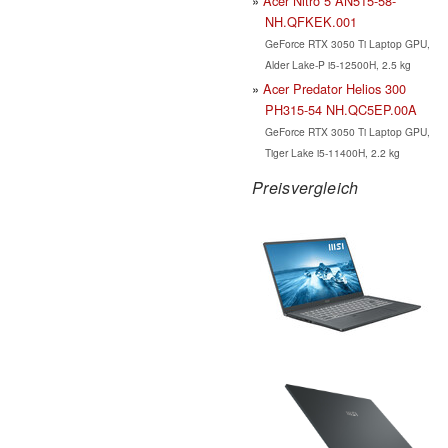
Acer Nitro 5 AN515-58-
NH.QFKEK.001
GeForce RTX 3050 Ti Laptop GPU,
Alder Lake-P i5-12500H, 2.5 kg
Acer Predator Helios 300
PH315-54 NH.QC5EP.00A
GeForce RTX 3050 Ti Laptop GPU,
Tiger Lake i5-11400H, 2.2 kg
Preisvergleich