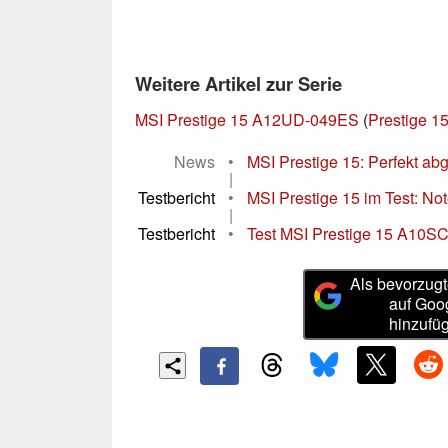
Weitere Artikel zur Serie
MSI Prestige 15 A12UD-049ES
(
Prestige 15
News
•
MSI Prestige 15: Perfekt abge
|
Testbericht
•
MSI Prestige 15 im Test: Not
|
Testbericht
•
Test MSI Prestige 15 A10SC 
Als bevorzugt
auf Goo
hinzufü