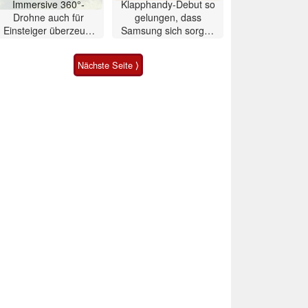
Immersive 360°-
Klapphandy-Debut so
Drohne auch für
gelungen, dass
Einsteiger überzeugt
Samsung sich sorgen
mit Einschränkungen
muss? – Razr Fold
Smartphone im Test
Nächste Seite ⟩