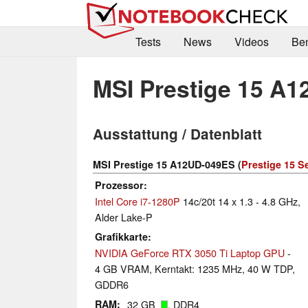
Tests
News
Videos
Be
MSI Prestige 15 A
Ausstattung / Datenblatt
MSI Prestige 15 A12UD-049ES (
Prestige 15 S
Prozessor
Intel Core i7-1280P
14c/20t 14 x 1.3 - 4.8 GHz,
Alder Lake-P
Grafikkarte
NVIDIA GeForce RTX 3050 Ti Laptop GPU
-
4 GB VRAM, Kerntakt: 1235 MHz, 40 W TDP,
GDDR6
RAM
32 GB
, DDR4