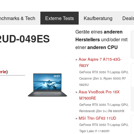
nchmarks & Tech
Externe Tests
Kaufberatung
Deal
Geräte eines
anderen
12UD-049ES
Herstellers
und/oder mit
einer
anderen CPU
Acer Aspire 7 A715-43G-
R83Y
erie
)
GeForce RTX 3050 Ti Laptop GPU,
Cezanne (Zen 3, Ryzen 5000) R7
5825U
Asus VivoBook Pro 16X
M7600RE
GeForce RTX 3050 Ti Laptop GPU,
Rembrandt (Zen 3+) R9 6900HX
MSI Thin GF63 11UD
GeForce RTX 3050 Ti Laptop GPU,
Tiger Lake i7-11800H