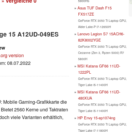
» vergleiche
0
5900HS
Asus TUF Dash F15
FX517ZE
GeForce RTX 3050 Ti Laptop GPU,
Alder Lake-P i7-12650H
tige 15 A12UD-049ES
Lenovo Legion S7 15ACH6-
82K8002YGE
GeForce RTX 3050 Ti Laptop GPU,
iew
Cezanne (Zen 3, Ryzen 5000) R7
.org version
5800H
tum: 08.07.2022
MSI Katana GF66 11UD-
1222PL
GeForce RTX 3050 Ti Laptop GPU,
Tiger Lake i5-11400H
MSI Katana GF66 11UD-
480XUA
U
: Mobile Gaming-Grafikkarte die
GeForce RTX 3050 Ti Laptop GPU,
 Bietet 2560 Kerne und Taktraten
Tiger Lake i5-11400H
och viele Varianten erhältlich,
HP Envy 15-ep1074ng
GeForce RTX 3050 Ti Laptop GPU,
Tiger Lake i7-11800H