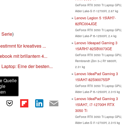
GeForce RTX 3050 Ti Laptop GPU,
Alder Lake-S i7-12700H, 2.67 kg
Lenovo Legion 5 15IAH7-
82RC004JGE
GeForce RTX 3050 Ti Laptop GPU,
 Serie
)
Alder Lake-P i5-12500H, 2.4 kg
Lenovo Ideapad Gaming 3
stimmt für kreatives ...
15ARH7-82SB0073GE
GeForce RTX 3050 Ti Laptop GPU,
ebook mit brillantem 4...
Rembrandt (Zen 3+) R7 6800H,
Laptop: Eine der besten...
2.31 kg
Lenovo IdeaPad Gaming 3
15IAH7-82S90075SP
e Quelle
gle
GeForce RTX 3050 Ti Laptop GPU,
gen
Alder Lake-P i5-12500H, 2.315 kg
Lenovo IdeaPad Gaming 3
15IAH7, i7-12700H RTX
3050 Ti
GeForce RTX 3050 Ti Laptop GPU,
Alder Lake-S i7-12700H, 2.315 kg