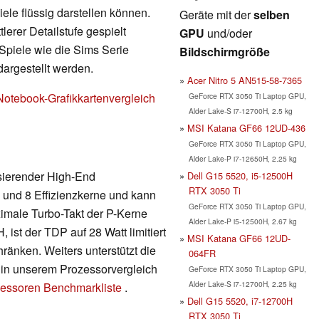
ele flüssig darstellen können.
Geräte mit der
selben
erer Detailstufe gespielt
GPU
und/oder
Spiele wie die Sims Serie
Bildschirmgröße
dargestellt werden.
Acer Nitro 5 AN515-58-7365
Notebook-Grafikkartenvergleich
GeForce RTX 3050 Ti Laptop GPU,
Alder Lake-S i7-12700H, 2.5 kg
MSI Katana GF66 12UD-436
GeForce RTX 3050 Ti Laptop GPU,
Alder Lake-P i7-12650H, 2.25 kg
asierender High-End
Dell G15 5520, i5-12500H
RTX 3050 Ti
 und 8 Effizienzkerne und kann
GeForce RTX 3050 Ti Laptop GPU,
ximale Turbo-Takt der P-Kerne
Alder Lake-P i5-12500H, 2.67 kg
 ist der TDP auf 28 Watt limitiert
MSI Katana GF66 12UD-
ränken. Weiters unterstützt die
064FR
s in unserem Prozessorvergleich
GeForce RTX 3050 Ti Laptop GPU,
Alder Lake-S i7-12700H, 2.25 kg
essoren Benchmarkliste
.
Dell G15 5520, i7-12700H
RTX 3050 Ti