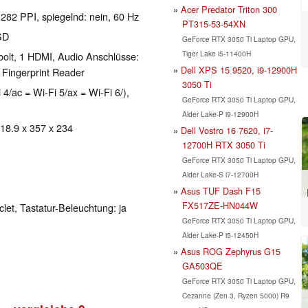
Acer Predator Triton 300
 282 PPI, spiegelnd: nein, 60 Hz
PT315-53-54XN
SD
GeForce RTX 3050 Ti Laptop GPU,
Tiger Lake i5-11400H
bolt, 1 HDMI, Audio Anschlüsse:
Dell XPS 15 9520, i9-12900H
Fingerprint Reader
3050 Ti
 4/ac = Wi-Fi 5/ax = Wi-Fi 6/),
GeForce RTX 3050 Ti Laptop GPU,
Alder Lake-P i9-12900H
 18.9 x 357 x 234
Dell Vostro 16 7620, i7-
12700H RTX 3050 Ti
GeForce RTX 3050 Ti Laptop GPU,
Alder Lake-S i7-12700H
Asus TUF Dash F15
FX517ZE-HN044W
clet, Tastatur-Beleuchtung: ja
GeForce RTX 3050 Ti Laptop GPU,
Alder Lake-P i5-12450H
Asus ROG Zephyrus G15
GA503QE
GeForce RTX 3050 Ti Laptop GPU,
Cezanne (Zen 3, Ryzen 5000) R9