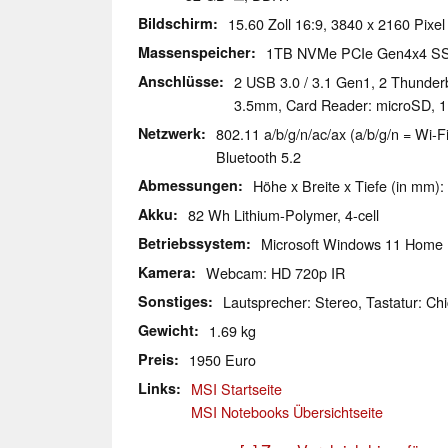
Bildschirm
15.60 Zoll 16:9, 3840 x 2160 Pixel
Massenspeicher
1TB NVMe PCIe Gen4x4 S
Anschlüsse
2 USB 3.0 / 3.1 Gen1, 2 Thunder
3.5mm, Card Reader: microSD, 1 
Netzwerk
802.11 a/b/g/n/ac/ax (a/b/g/n = Wi-Fi
Bluetooth 5.2
Abmessungen
Höhe x Breite x Tiefe (in mm):
Akku
82 Wh Lithium-Polymer, 4-cell
Betriebssystem
Microsoft Windows 11 Home
Kamera
Webcam: HD 720p IR
Sonstiges
Lautsprecher: Stereo, Tastatur: Chi
Gewicht
1.69 kg
Preis
1950 Euro
Links
MSI Startseite
MSI Notebooks Übersichtseite