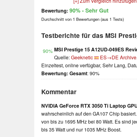
[+] Zum Vergleich hinzufügen
90%
- Sehr Gut
Bewertung:
Durchschnitt von
1
Bewertungen (aus
1
Tests)
Testberichte für das MSI Pres
MSI Prestige 15 A12UD-049ES Rev
90%
Quelle:
Geeknetic
ES→DE
Archive
Einzeltest, online verfügbar, Sehr Lang, Da
Bewertung:
Gesamt
: 90%
Kommentar
NVIDIA GeForce RTX 3050 Ti Laptop GP
wahrscheinlich auf den GA107 Chip basiert.
von bis zu 1695 MHz bei 80 Watt. Es sind jed
bis 35 Watt und nur 1035 MHz Boost.