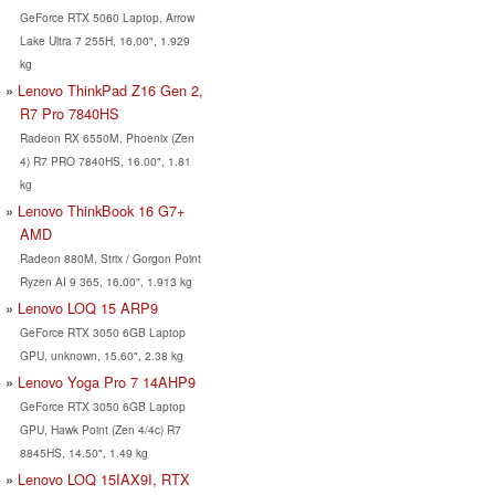
GeForce RTX 5060 Laptop, Arrow
Lake Ultra 7 255H, 16.00", 1.929
kg
Lenovo ThinkPad Z16 Gen 2,
R7 Pro 7840HS
Radeon RX 6550M, Phoenix (Zen
4) R7 PRO 7840HS, 16.00", 1.81
kg
Lenovo ThinkBook 16 G7+
AMD
Radeon 880M, Strix / Gorgon Point
Ryzen AI 9 365, 16.00", 1.913 kg
Lenovo LOQ 15 ARP9
GeForce RTX 3050 6GB Laptop
GPU, unknown, 15.60", 2.38 kg
Lenovo Yoga Pro 7 14AHP9
GeForce RTX 3050 6GB Laptop
GPU, Hawk Point (Zen 4/4c) R7
8845HS, 14.50", 1.49 kg
Lenovo LOQ 15IAX9I, RTX