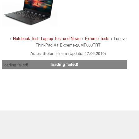
>
Notebook Test, Laptop Test und News
>
Externe Tests
> Lenovo
ThinkPad X1 Extreme-20MF000TRT
Autor: Stefan Hinum (Update: 17.06.2019)
loading failed!
loading failed!
Impressum
|
Team
|
Datenschutz
|
Kontakt
|
Cookie
Einstellungen
| 06.08.2026 09:04
* Beim Kauf über einen Affiliate-Link kann Notebookcheck eine Vergütung