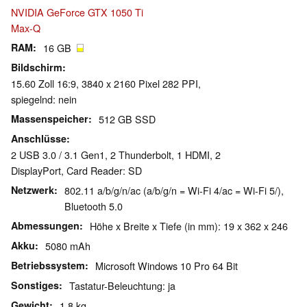
NVIDIA GeForce GTX 1050 Ti
Max-Q
RAM
16 GB
Bildschirm
15.60 Zoll 16:9, 3840 x 2160 Pixel 282 PPI,
spiegelnd: nein
Massenspeicher
512 GB SSD
Anschlüsse
2 USB 3.0 / 3.1 Gen1, 2 Thunderbolt, 1 HDMI, 2
DisplayPort, Card Reader: SD
Netzwerk
802.11 a/b/g/n/ac (a/b/g/n = Wi-Fi 4/ac = Wi-Fi 5/),
Bluetooth 5.0
Abmessungen
Höhe x Breite x Tiefe (in mm): 19 x 362 x 246
Akku
5080 mAh
Betriebssystem
Microsoft Windows 10 Pro 64 Bit
Sonstiges
Tastatur-Beleuchtung: ja
Gewicht
1.8 kg