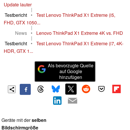
Update lauter
|
Testbericht
•
Test Lenovo ThinkPad X1 Extreme (i5,
FHD, GTX 1050...
|
News
•
Lenovo ThinkPad X1 Extreme 4K vs. FHD
|
Testbericht
•
Test Lenovo ThinkPad X1 Extreme (i7, 4K-
HDR, GTX 1...
Als bevorzugte Quelle
auf Google
hinzufügen
Geräte mit der
selben
Bildschirmgröße