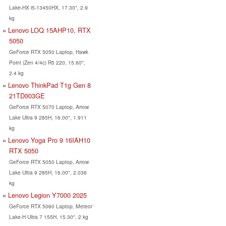
Lake-HX i5-13450HX, 17.30", 2.9
kg
Lenovo LOQ 15AHP10, RTX
5050
GeForce RTX 5050 Laptop, Hawk
Point (Zen 4/4c) R5 220, 15.60",
2.4 kg
Lenovo ThinkPad T1g Gen 8
21TD003GE
GeForce RTX 5070 Laptop, Arrow
Lake Ultra 9 285H, 16.00", 1.911
kg
Lenovo Yoga Pro 9 16IAH10
RTX 5050
GeForce RTX 5050 Laptop, Arrow
Lake Ultra 9 285H, 16.00", 2.036
kg
Lenovo Legion Y7000 2025
GeForce RTX 5060 Laptop, Meteor
Lake-H Ultra 7 155H, 15.30", 2 kg