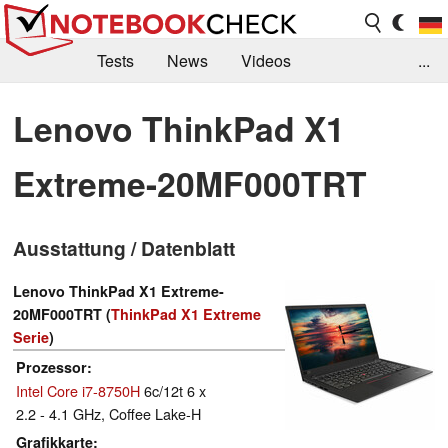
Tests
News
Videos
...
Benchmarks & Tech
Externe Tests
Lenovo ThinkPad X1
Kaufberatung
Deals
Suche
Jobs
Extreme-20MF000TRT
Forum
Ausstattung / Datenblatt
Lenovo ThinkPad X1 Extreme-
20MF000TRT (
ThinkPad X1 Extreme
Serie
)
Prozessor
Intel Core i7-8750H
6c/12t 6 x
2.2 - 4.1 GHz, Coffee Lake-H
Grafikkarte