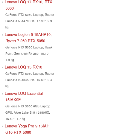
Lenovo LOQ 17IRX10, RTX
5060
GeForce RTX 5060 Laptop, Raptor
Lake-HX i7-14700HX, 17.30", 2.9
kg
Lenovo Legion 5 15AHP10,
Ryzen 7 260 RTX 5050
GeForce RTX 5050 Laptop, Hawk
Point (Zen 4/4c) R7 260, 15.10",
1.9 kg
Lenovo LOQ 15IRX10
GeForce RTX 5060 Laptop, Raptor
Lake-HX i5-13450HX, 15.60", 2.4
kg
Lenovo LOQ Essential
15IAX9E
GeForce RTX 3050 6GB Laptop
GPU, Alder Lake-S i5-12450HX,
15.60", 1.7 kg
Lenovo Yoga Pro 9 16IAH
G10 RTX 5060