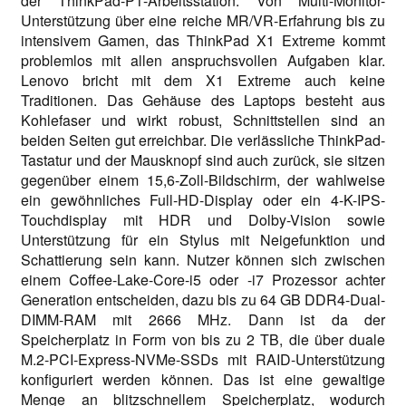
der ThinkPad-P1-Arbeitsstation. Von Multi-Monitor-
Unterstützung über eine reiche MR/VR-Erfahrung bis zu
intensivem Gamen, das ThinkPad X1 Extreme kommt
problemlos mit allen anspruchsvollen Aufgaben klar.
Lenovo bricht mit dem X1 Extreme auch keine
Traditionen. Das Gehäuse des Laptops besteht aus
Kohlefaser und wirkt robust, Schnittstellen sind an
beiden Seiten gut erreichbar. Die verlässliche ThinkPad-
Tastatur und der Mausknopf sind auch zurück, sie sitzen
gegenüber einem 15,6-Zoll-Bildschirm, der wahlweise
ein gewöhnliches Full-HD-Display oder ein 4-K-IPS-
Touchdisplay mit HDR und Dolby-Vision sowie
Unterstützung für ein Stylus mit Neigefunktion und
Schattierung sein kann. Nutzer können sich zwischen
einem Coffee-Lake-Core-i5 oder -i7 Prozessor achter
Generation entscheiden, dazu bis zu 64 GB DDR4-Dual-
DIMM-RAM mit 2666 MHz. Dann ist da der
Speicherplatz in Form von bis zu 2 TB, die über duale
M.2-PCI-Express-NVMe-SSDs mit RAID-Unterstützung
konfiguriert werden können. Das ist eine gewaltige
Menge an blitzschnellem Speicherplatz, wodurch