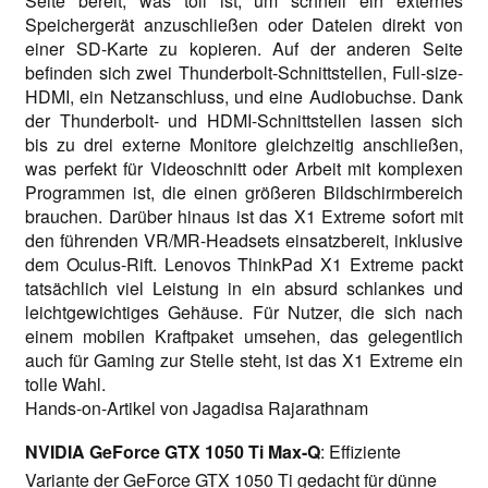
Seite bereit, was toll ist, um schnell ein externes
Speichergerät anzuschließen oder Dateien direkt von
einer SD-Karte zu kopieren. Auf der anderen Seite
befinden sich zwei Thunderbolt-Schnittstellen, Full-size-
HDMI, ein Netzanschluss, und eine Audiobuchse. Dank
der Thunderbolt- und HDMI-Schnittstellen lassen sich
bis zu drei externe Monitore gleichzeitig anschließen,
was perfekt für Videoschnitt oder Arbeit mit komplexen
Programmen ist, die einen größeren Bildschirmbereich
brauchen. Darüber hinaus ist das X1 Extreme sofort mit
den führenden VR/MR-Headsets einsatzbereit, inklusive
dem Oculus-Rift. Lenovos ThinkPad X1 Extreme packt
tatsächlich viel Leistung in ein absurd schlankes und
leichtgewichtiges Gehäuse. Für Nutzer, die sich nach
einem mobilen Kraftpaket umsehen, das gelegentlich
auch für Gaming zur Stelle steht, ist das X1 Extreme ein
tolle Wahl.
Hands-on-Artikel von Jagadisa Rajarathnam
NVIDIA GeForce GTX 1050 Ti Max-Q
: Effiziente
Variante der GeForce GTX 1050 Ti gedacht für dünne