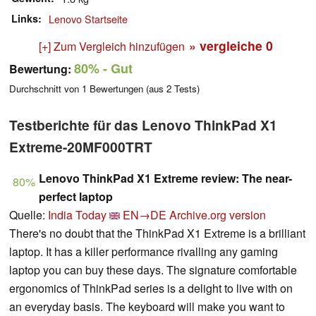
Links
Lenovo Startseite
» vergleiche
0
[+] Zum Vergleich hinzufügen
80%
- Gut
Bewertung:
Durchschnitt von
1
Bewertungen (aus
2
Tests)
Testberichte für das Lenovo ThinkPad X1
Extreme-20MF000TRT
Lenovo ThinkPad X1 Extreme review: The near-
80%
perfect laptop
Quelle:
India Today
EN→DE
Archive.org version
There's no doubt that the ThinkPad X1 Extreme is a brilliant
laptop. It has a killer performance rivalling any gaming
laptop you can buy these days. The signature comfortable
ergonomics of ThinkPad series is a delight to live with on
an everyday basis. The keyboard will make you want to