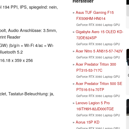
Hersteller
l 194 PPI, IPS, spiegelnd: nein,
Asus TUF Gaming F15
FX506HM-HN014
GeForce RTX 3060 Laptop GPU
bolt, Audio Anschlüsse: 3.5mm,
Gigabyte Aero 15 OLED KD-
rint Reader
72DE624SP
GeForce RTX 3060 Laptop GPU
GW) (b/g/n = Wi-Fi 4/ac = Wi-
Acer Nitro 5 AN515-57-742V
Bluetooth 5.2
GeForce RTX 3060 Laptop GPU
 16.18 x 359 x 256
Acer Predator Triton 300
PT315-53-717C
GeForce RTX 3060 Laptop GPU
Acer Predator Triton 500 SE
PT516-51s-70TP
clet, Tastatur-Beleuchtung: ja,
GeForce RTX 3060 Laptop GPU
Lenovo Legion 5 Pro
16ITH6H-82JD000TGE
GeForce RTX 3060 Laptop GPU
Aorus 15P KD
GeForce RTX 3060 Laptop GPU