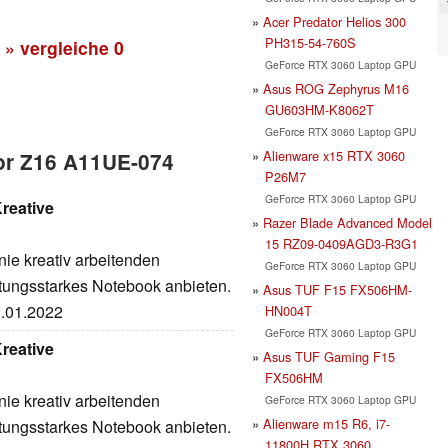
Acer Predator Helios 300
PH315-54-760S
» vergleiche
0
GeForce RTX 3060 Laptop GPU
Asus ROG Zephyrus M16
GU603HM-K8062T
GeForce RTX 3060 Laptop GPU
Alienware x15 RTX 3060
tor Z16 A11UE-074
P26M7
GeForce RTX 3060 Laptop GPU
reative
Razer Blade Advanced Model
15 RZ09-0409AGD3-R3G1
nie kreativ arbeitenden
GeForce RTX 3060 Laptop GPU
tungsstarkes Notebook anbieten.
Asus TUF F15 FX506HM-
3.01.2022
HN004T
GeForce RTX 3060 Laptop GPU
reative
Asus TUF Gaming F15
FX506HM
nie kreativ arbeitenden
GeForce RTX 3060 Laptop GPU
Alienware m15 R6, i7-
tungsstarkes Notebook anbieten.
11800H RTX 3060