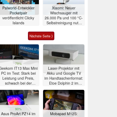
Palworld-Entwickler
Xiaomi: Neuer
Pocketpair
Wischsauger mit
veröffentlicht Clicky
26.000 Pa und 100 °C-
Islands
Selbstreinigung nutzt
Aktivschaum
Nächste Seite ⟩
79%
Geekom IT13 Max Mini
Laser-Projektor mit
PC im Test: Stark bei
Akku und Google TV
Leistung und Preis,
im Handtaschenformat:
schwach bei der
Etoe Dolphin 2 im
Kühlung
Praxis-Test
90%
Asus ProArt PZ14 im
Mobapad M12S: