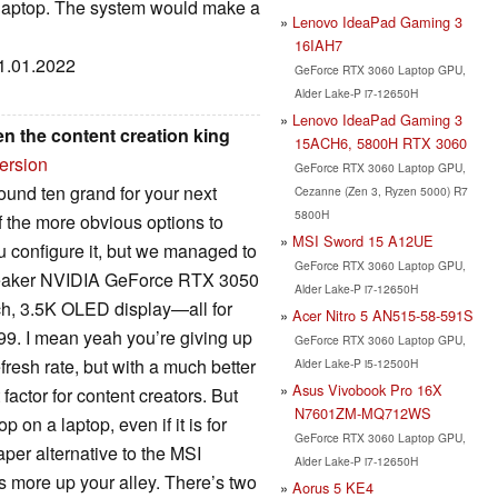
g laptop. The system would make a
Lenovo IdeaPad Gaming 3
16IAH7
21.01.2022
GeForce RTX 3060 Laptop GPU,
Alder Lake-P i7-12650H
Lenovo IdeaPad Gaming 3
en the content creation king
15ACH6, 5800H RTX 3060
ersion
GeForce RTX 3060 Laptop GPU,
ound ten grand for your next
Cezanne (Zen 3, Ryzen 5000) R7
5800H
f the more obvious options to
MSI Sword 15 A12UE
u configure it, but we managed to
GeForce RTX 3060 Laptop GPU,
 weaker NVIDIA GeForce RTX 3050
Alder Lake-P i7-12650H
h, 3.5K OLED display—all for
Acer Nitro 5 AN515-58-591S
99. I mean yeah you’re giving up
GeForce RTX 3060 Laptop GPU,
fresh rate, but with a much better
Alder Lake-P i5-12500H
Asus Vivobook Pro 16X
factor for content creators. But
N7601ZM-MQ712WS
on a laptop, even if it is for
GeForce RTX 3060 Laptop GPU,
aper alternative to the MSI
Alder Lake-P i7-12650H
s more up your alley. There’s two
Aorus 5 KE4