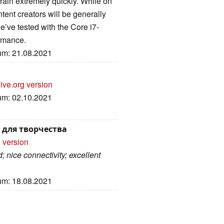
rain extremely quickly. While on
tent creators will be generally
e’ve tested with the Core i7-
ormance.
tum: 21.08.2021
ive.org version
tum: 02.10.2021
 для творчества
 version
 nice connectivity; excellent
tum: 18.08.2021