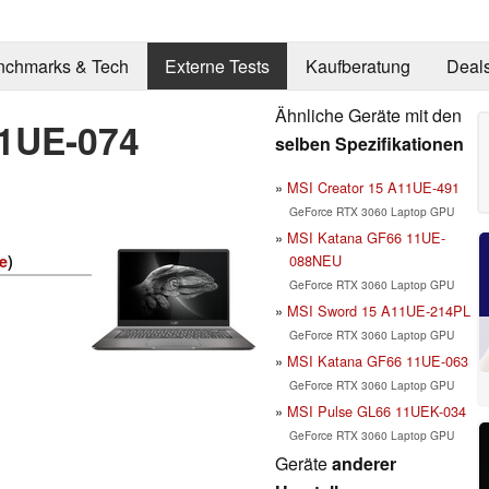
nchmarks & Tech
Externe Tests
Kaufberatung
Deal
Ähnliche Geräte mit den
11UE-074
selben Spezifikationen
MSI Creator 15 A11UE-491
GeForce RTX 3060 Laptop GPU
MSI Katana GF66 11UE-
088NEU
e
)
GeForce RTX 3060 Laptop GPU
MSI Sword 15 A11UE-214PL
GeForce RTX 3060 Laptop GPU
MSI Katana GF66 11UE-063
GeForce RTX 3060 Laptop GPU
MSI Pulse GL66 11UEK-034
GeForce RTX 3060 Laptop GPU
Geräte
anderer