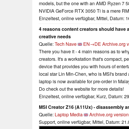
models, but the one with an AMD Ryzen 7 
NVIDIA GeForce RTX 3050 Ti is a mere RM
Einzeltest, online verfügbar, Mittel, Datum: 
4 reasons content creators should have a
creative needs
Quelle:
Tech Nave
EN→DE
Archive.org 
There you have it - 4 main reasons as to why 
creators. It's a workstation that's compact, p
device that provides you with hours of enter
local star Lin Min-Chen, who is MSI's bran
laptop is now available for pre-order in Mala
Do check out the website for more details!
Einzeltest, online verfügbar, Kurz, Datum: 2
MSI Creator Z16 (A11Ux) - disassembly 
Quelle:
Laptop Media
Archive.org version
Support, online verfügbar, Mittel, Datum: 21