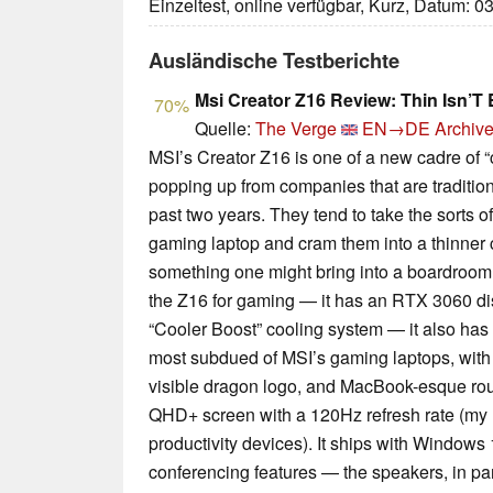
Einzeltest, online verfügbar, Kurz, Datum: 0
Ausländische Testberichte
Msi Creator Z16 Review: Thin Isn’T
70%
Quelle:
The Verge
EN→DE
Archive
MSI’s Creator Z16 is one of a new cadre of “
popping up from companies that are traditio
past two years. They tend to take the sorts o
gaming laptop and cram them into a thinner c
something one might bring into a boardroom.
the Z16 for gaming — it has an RTX 3060 d
“Cooler Boost” cooling system — it also has
most subdued of MSI’s gaming laptops, with a
visible dragon logo, and MacBook-esque rou
QHD+ screen with a 120Hz refresh rate (my m
productivity devices). It ships with Windows
conferencing features — the speakers, in pa