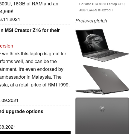
5800U, 16GB of RAM and an
GeForce RTX 3060 Laptop GPU,
Alder Lake-S i7-12700H
4,999!
16.11.2021
Preisvergleich
n MSI Creator Z16 for their
version
we think this laptop is great for
erforms well, and can be the
tainment. It's even endorsed by
d ambassador in Malaysia. The
ysia, at a retail price of RM11999.
9.09.2021
and upgrade options
.08.2021