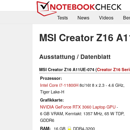
Tests
News
Videos
Be
MSI Creator Z16 A
Ausstattung / Datenblatt
MSI Creator Z16 A11UE-074 (
Creator Z16 Seri
Prozessor
Intel Core i7-11800H
8c/16t 8 x 2.3 - 4.6 GHz,
Tiger Lake-H
Grafikkarte
NVIDIA GeForce RTX 3060 Laptop GPU
-
6 GB VRAM, Kerntakt: 1357 MHz, 65 W TDP,
GDDR6
RAM
16 GB
, DDR4-3200