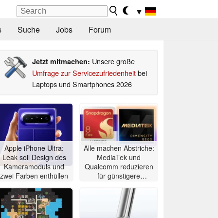
▼
s
Suche
Jobs
Forum
Unsere große
Jetzt mitmachen:
Umfrage zur Servicezufriedenheit
bei
Laptops und Smartphones 2026
Apple iPhone Ultra:
Alle machen Abstriche:
Leak soll Design des
MediaTek und
Kameramoduls und
Qualcomm reduzieren
zwei Farben enthüllen
für günstigere
Flaggschiffe heimlich
die Zahl der GPU-
Kerne