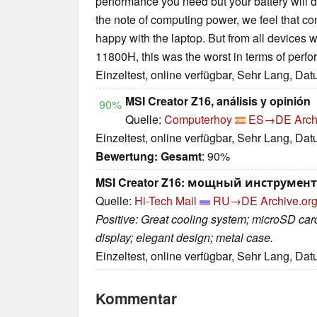
performance you need but your battery will d
the note of computing power, we feel that con
happy with the laptop. But from all devices w
11800H, this was the worst in terms of perf
Einzeltest, online verfügbar, Sehr Lang, Da
MSI Creator Z16, análisis y opinión
90%
Quelle:
Computerhoy
ES→DE
Arch
Einzeltest, online verfügbar, Sehr Lang, Da
Bewertung:
Gesamt
: 90%
MSI Creator Z16: мощный инструмент
Quelle:
Hi-Tech Mail
RU→DE
Archive.org
Positive: Great cooling system; microSD card;
display; elegant design; metal case.
Einzeltest, online verfügbar, Sehr Lang, Da
Kommentar