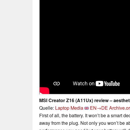
MSI Creator Z16 (A11Ux) review – aestheti
Quelle:
Laptop Media
EN→DE
Archive.o
First of all, the battery. It won’t be a smart 
away from the plug. Not only you won’t be a