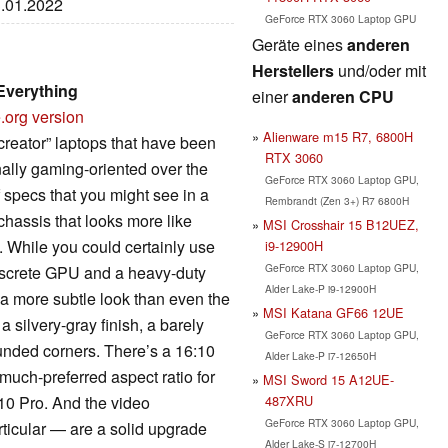
3.01.2022
GeForce RTX 3060 Laptop GPU
Geräte eines
anderen
Herstellers
und/oder mit
 Everything
einer
anderen CPU
.org version
Alienware m15 R7, 6800H
creator” laptops that have been
RTX 3060
nally gaming-oriented over the
GeForce RTX 3060 Laptop GPU,
f specs that you might see in a
Rembrandt (Zen 3+) R7 6800H
hassis that looks more like
MSI Crosshair 15 B12UEZ,
 While you could certainly use
i9-12900H
GeForce RTX 3060 Laptop GPU,
iscrete GPU and a heavy-duty
Alder Lake-P i9-12900H
 a more subtle look than even the
MSI Katana GF66 12UE
 silvery-gray finish, a barely
GeForce RTX 3060 Laptop GPU,
nded corners. There’s a 16:10
Alder Lake-P i7-12650H
uch-preferred aspect ratio for
MSI Sword 15 A12UE-
487XRU
 10 Pro. And the video
GeForce RTX 3060 Laptop GPU,
rticular — are a solid upgrade
Alder Lake-S i7-12700H