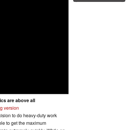
cs are above all
rg version
decision to do heavy-duty work
ble to get the maximum