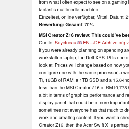
from what I often expect to see on a gamin
fantastic multimedia machine.
Einzeltest, online verfügbar, Mittel, Datum: 
Bewertung:
Gesamt
: 70%
MSI Creator Z16 review: This could’ve be
Quelle:
Soycincau
EN→DE
Archive.org v
If you were already planning on spending ar
workstation laptop, the Dell XPS 15 is one o
look at. Prices will change based on how yo
configure one with the same processor, a
Ti, 16GB of RAM, a 1TB SSD and a 15.6-inc
less than the MSI Creator Z16 at RM10,778.
a bit in terms of graphics performance and re
display panel that could be a more important 
sometimes not everyone has that much to drop 
work and creating content. If you want a che
Creator Z16, then the Acer Swift X is perhap