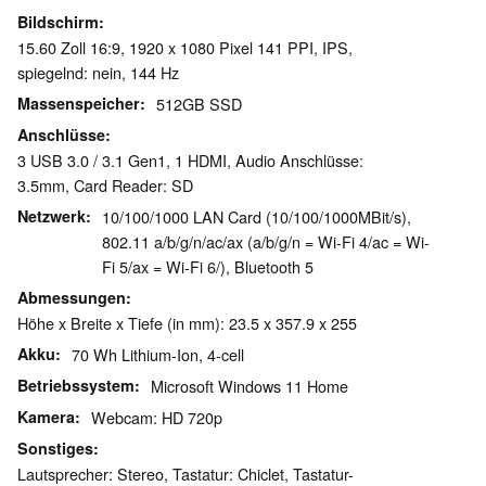
Bildschirm
15.60 Zoll 16:9, 1920 x 1080 Pixel 141 PPI, IPS,
spiegelnd: nein, 144 Hz
Massenspeicher
512GB SSD
Anschlüsse
3 USB 3.0 / 3.1 Gen1, 1 HDMI, Audio Anschlüsse:
3.5mm, Card Reader: SD
Netzwerk
10/100/1000 LAN Card (10/100/1000MBit/s),
802.11 a/b/g/n/ac/ax (a/b/g/n = Wi-Fi 4/ac = Wi-
Fi 5/ax = Wi-Fi 6/), Bluetooth 5
Abmessungen
Höhe x Breite x Tiefe (in mm): 23.5 x 357.9 x 255
Akku
70 Wh Lithium-Ion, 4-cell
Betriebssystem
Microsoft Windows 11 Home
Kamera
Webcam: HD 720p
Sonstiges
Lautsprecher: Stereo, Tastatur: Chiclet, Tastatur-