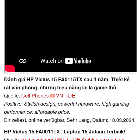
Đánh giá HP Victus 15 FA0115TX sau 1 năm: Thiết kế
rất văn phòng, nhưng hiệu năng lại là game thủ
Quelle:
Cell Phones
VN→DE
Positive: Stylish design; powerful hardware; high gaming
performance; affordable price.
Einzeltest, online verfügbar, Sehr Lang, Datum: 18.03.2024
HP Victus 15 FA0011TX | Laptop 15 Jutaan Terbaik!
Quelle:
Pemmzchannel
ID→DE
Archive.org version