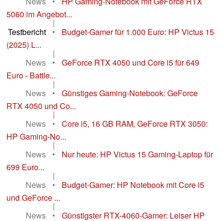
News
•
HP Gaming-Notebook mit GeForce RTX
5060 im Angebot...
|
Testbericht
•
Budget-Gamer für 1.000 Euro: HP Victus 15
(2025) L...
|
News
•
GeForce RTX 4050 und Core i5 für 649
Euro - Battle...
|
News
•
Günstiges Gaming-Notebook: GeForce
RTX 4050 und Co...
|
News
•
Core i5, 16 GB RAM, GeForce RTX 3050:
HP Gaming-No...
|
News
•
Nur heute: HP Victus 15 Gaming-Laptop für
699 Euro...
|
News
•
Budget-Gamer: HP Notebook mit Core i5
und GeForce ...
|
News
•
Günstigster RTX-4060-Gamer: Leiser HP