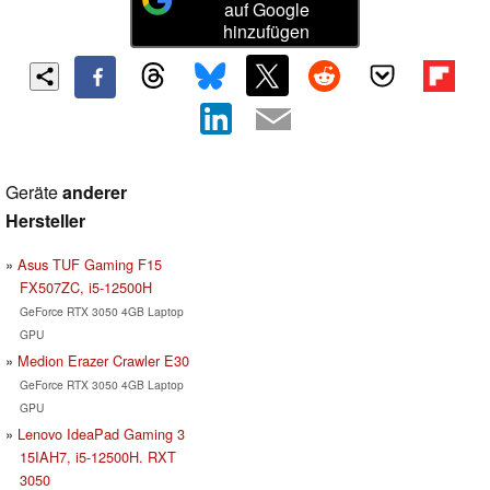
auf Google
hinzufügen
Geräte
anderer
Hersteller
Asus TUF Gaming F15
FX507ZC, i5-12500H
GeForce RTX 3050 4GB Laptop
GPU
Medion Erazer Crawler E30
GeForce RTX 3050 4GB Laptop
GPU
Lenovo IdeaPad Gaming 3
15IAH7, i5-12500H. RXT
3050