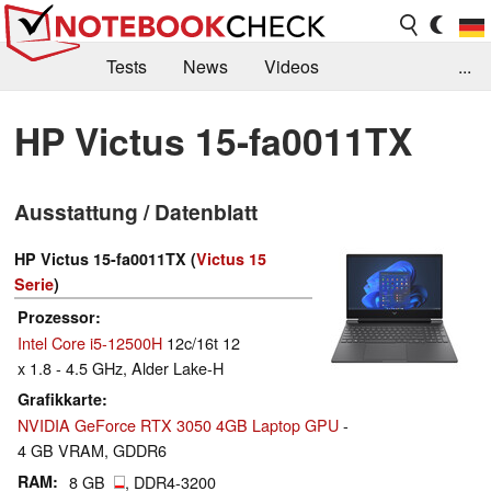
Tests
News
Videos
...
Benchmarks & Tech
Externe Tests
HP Victus 15-fa0011TX
Kaufberatung
Deals
Suche
Jobs
Ausstattung / Datenblatt
Forum
HP Victus 15-fa0011TX (
Victus 15
Serie
)
Prozessor
Intel Core i5-12500H
12c/16t 12
x 1.8 - 4.5 GHz, Alder Lake-H
Grafikkarte
NVIDIA GeForce RTX 3050 4GB Laptop GPU
-
4 GB VRAM, GDDR6
RAM
8 GB
, DDR4-3200