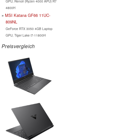
GPU, Renoir (Ryzen 4000 APU) R7
4800H
MSI Katana GF66 11UC-
809NL
GeForce RTX 3050 4GB Laptop
GPU, Tiger Lake i7-11800H
Preisvergleich