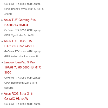
GeForce RTX 3050 4GB Laptop
GPU, Renoir (Ryzen 4000 APU) R5
4600H
Asus TUF Gaming F15
FX506HC-HN004
GeForce RTX 3050 4GB Laptop
GPU, Tiger Lake i5-11400H
Asus TUF Dash F15
FX517ZC, i5-12450H
GeForce RTX 3050 4GB Laptop
GPU, Alder Lake-P i5-12450H
Lenovo IdeaPad 5 Pro
16ARH7, R5 6600HS RTX
3050
GeForce RTX 3050 4GB Laptop
GPU, Rembrandt (Zen 3+) R5
6600HS
Asus ROG Strix G15
G513IC-HN100W
GeForce RTX 3050 4GB Laptop