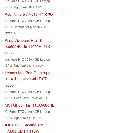
GeForce RTX 3050 4GB Laptop
GPU, Tiger Lake i9-11900H
Acer Nitro 5 AN515-47-R79X
GeForce RTX 3050 4GB Laptop
GPU, Rembrandt (Zen 3+) R7
7735HS
Asus Vivobook Pro 16
K6602HC, i9-11900H RTX
3050
GeForce RTX 3050 4GB Laptop
GPU, Tiger Lake i9-11900H
Lenovo IdeaPad Gaming 3
15IAH7, i5-12450H RXT
3050
GeForce RTX 3050 4GB Laptop
GPU, Alder Lake-P i5-12450H
MSI GF63 Thin 11UC-680NL
GeForce RTX 3050 4GB Laptop
GPU, Tiger Lake i5-11400H
Asus TUF Gaming A15
FA506ICB-HN119W