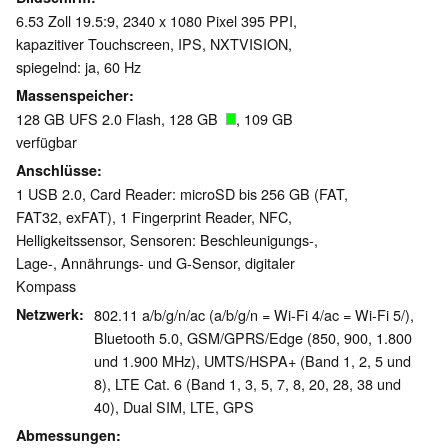
6.53 Zoll 19.5:9, 2340 x 1080 Pixel 395 PPI,
kapazitiver Touchscreen, IPS, NXTVISION,
spiegelnd: ja, 60 Hz
Massenspeicher
128 GB UFS 2.0 Flash, 128 GB
, 109 GB
verfügbar
Anschlüsse
1 USB 2.0, Card Reader: microSD bis 256 GB (FAT,
FAT32, exFAT), 1 Fingerprint Reader, NFC,
Helligkeitssensor, Sensoren: Beschleunigungs-,
Lage-, Annährungs- und G-Sensor, digitaler
Kompass
Netzwerk
802.11 a/b/g/n/ac (a/b/g/n = Wi-Fi 4/ac = Wi-Fi 5/),
Bluetooth 5.0, GSM/GPRS/Edge (850, 900, 1.800
und 1.900 MHz), UMTS/HSPA+ (Band 1, 2, 5 und
8), LTE Cat. 6 (Band 1, 3, 5, 7, 8, 20, 28, 38 und
40), Dual SIM, LTE, GPS
Abmessungen