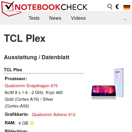
Tests
News
Videos
...
Benchmarks & Tech
Externe Tests
TCL Plex
Kaufberatung
Deals
Suche
Jobs
Ausstattung / Datenblatt
Forum
TCL Plex
Prozessor
Qualcomm Snapdragon 675
8c/8t 8 x 1.6 - 2 GHz, Kryo 460
Gold (Cortex-A76) / Silver
(Cortex-A55)
Grafikkarte
Qualcomm Adreno 612
RAM
6 GB
Bildschirm