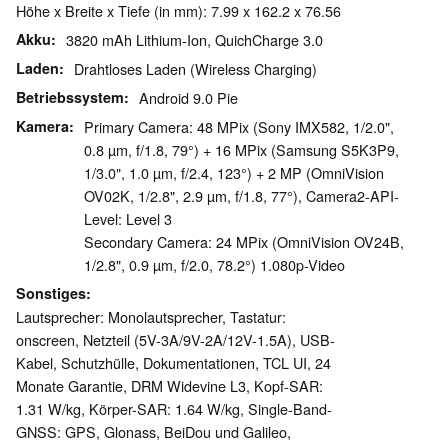
Höhe x Breite x Tiefe (in mm): 7.99 x 162.2 x 76.56
Akku
3820 mAh Lithium-Ion, QuichCharge 3.0
Laden
Drahtloses Laden (Wireless Charging)
Betriebssystem
Android 9.0 Pie
Kamera
Primary Camera: 48 MPix (Sony IMX582, 1/2.0",
0.8 µm, f/1.8, 79°) + 16 MPix (Samsung S5K3P9,
1/3.0", 1.0 µm, f/2.4, 123°) + 2 MP (OmniVision
OV02K, 1/2.8", 2.9 µm, f/1.8, 77°), Camera2-API-
Level: Level 3
Secondary Camera: 24 MPix (OmniVision OV24B,
1/2.8", 0.9 µm, f/2.0, 78.2°) 1.080p-Video
Sonstiges
Lautsprecher: Monolautsprecher, Tastatur:
onscreen, Netzteil (5V-3A/9V-2A/12V-1.5A), USB-
Kabel, Schutzhülle, Dokumentationen, TCL UI, 24
Monate Garantie, DRM Widevine L3, Kopf-SAR:
1.31 W/kg, Körper-SAR: 1.64 W/kg, Single-Band-
GNSS: GPS, Glonass, BeiDou und Galileo,