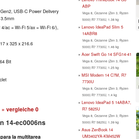
ABP
1 Gen2, USB-C Power Delivery
Vega 8, Cezanne (Zen 3, Ryzen
: 3.5mm
5000) R7 7730U, 1.38 kg
Lenovo IdeaPad Slim 5
 4/ac = Wi-Fi 5/ax = Wi-Fi 6/),
14ABR8
Vega 8, Cezanne (Zen 3, Ryzen
 17 x 325 x 216.6
5000) R7 7730U, 1.46 kg
Acer Swift Go 14 SFG14-41
64 Bit
Vega 8, Cezanne (Zen 3, Ryzen
5000) R7 7730U, 1.25 kg
MSI Modern 14 C7M, R7
clet
7730U
Vega 8, Cezanne (Zen 3, Ryzen
5000) R7 7730U, 1.4 kg
Lenovo IdeaPad 5 14ABA7,
» vergleiche
0
R7 5825U
Vega 8, Cezanne (Zen 3, Ryzen
ion 14-ec0006ns
5000) R7 5825U, 1.39 kg
Asus ZenBook 14
UM3402YA-KM452W
para la multitarea