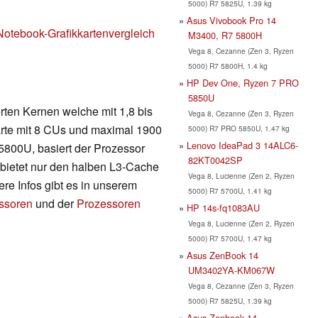
5000) R7 5825U, 1.39 kg
Asus Vivobook Pro 14
Notebook-Grafikkartenvergleich
M3400, R7 5800H
Vega 8, Cezanne (Zen 3, Ryzen
5000) R7 5800H, 1.4 kg
HP Dev One, Ryzen 7 PRO
5850U
rten Kernen welche mit 1,8 bis
Vega 8, Cezanne (Zen 3, Ryzen
karte mit 8 CUs und maximal 1900
5000) R7 PRO 5850U, 1.47 kg
Lenovo IdeaPad 3 14ALC6-
800U, basiert der Prozessor
82KT0042SP
 bietet nur den halben L3-Cache
Vega 8, Lucienne (Zen 2, Ryzen
re Infos gibt es in unserem
5000) R7 5700U, 1.41 kg
essoren
und der
Prozessoren
HP 14s-fq1083AU
Vega 8, Lucienne (Zen 2, Ryzen
5000) R7 5700U, 1.47 kg
Asus ZenBook 14
UM3402YA-KM067W
Vega 8, Cezanne (Zen 3, Ryzen
5000) R7 5825U, 1.39 kg
Asus Zenbook 14