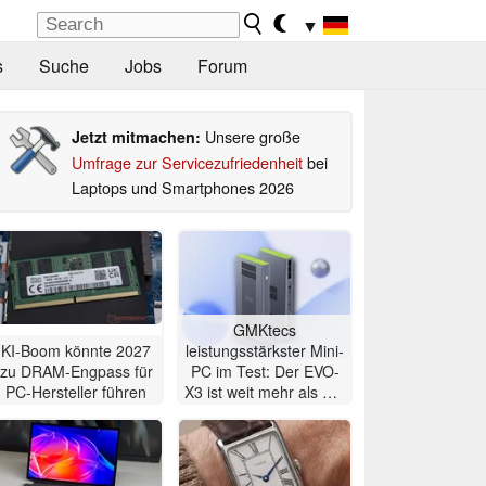
▼
s
Suche
Jobs
Forum
Unsere große
Jetzt mitmachen:
Umfrage zur Servicezufriedenheit
bei
Laptops und Smartphones 2026
GMKtecs
KI-Boom könnte 2027
leistungsstärkster Mini-
zu DRAM-Engpass für
PC im Test: Der EVO-
PC-Hersteller führen
X3 ist weit mehr als nur
ein KI-PC