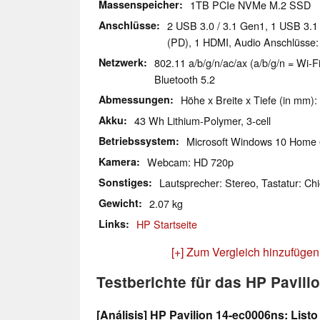
Massenspeicher
1TB PCIe NVMe M.2 SSD
Anschlüsse
2 USB 3.0 / 3.1 Gen1, 1 USB 3.
(PD), 1 HDMI, Audio Anschlüsse
Netzwerk
802.11 a/b/g/n/ac/ax (a/b/g/n = Wi-Fi
Bluetooth 5.2
Abmessungen
Höhe x Breite x Tiefe (in mm):
Akku
43 Wh Lithium-Polymer, 3-cell
Betriebssystem
Microsoft Windows 10 Home 
Kamera
Webcam: HD 720p
Sonstiges
Lautsprecher: Stereo, Tastatur: Chi
Gewicht
2.07 kg
Links
HP Startseite
[+] Zum Vergleich hinzufügen
Testberichte für das HP Pavil
[Análisis] HP Pavilion 14-ec0006ns: Listo 