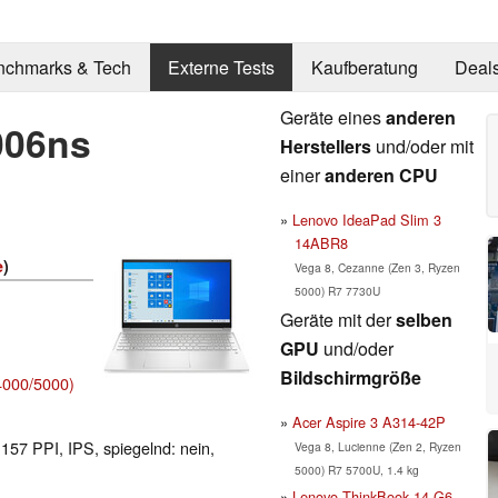
nchmarks & Tech
Externe Tests
Kaufberatung
Deal
Geräte eines
anderen
006ns
Herstellers
und/oder mit
einer
anderen CPU
Lenovo IdeaPad Slim 3
14ABR8
e
)
Vega 8, Cezanne (Zen 3, Ryzen
5000) R7 7730U
Geräte mit der
selben
GPU
und/oder
Bildschirmgröße
000/5000)
Acer Aspire 3 A314-42P
 157 PPI, IPS, spiegelnd: nein,
Vega 8, Lucienne (Zen 2, Ryzen
5000) R7 5700U, 1.4 kg
Lenovo ThinkBook 14 G6