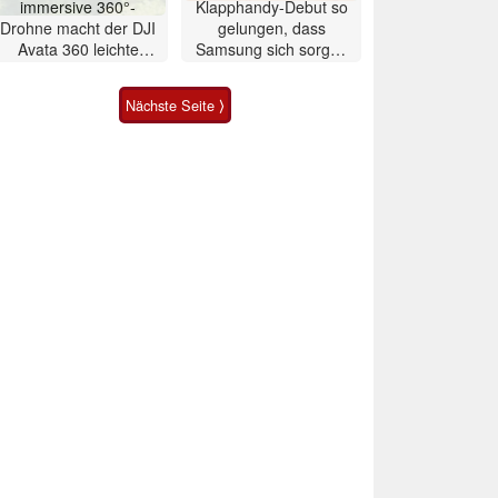
immersive 360°-
Klapphandy-Debut so
Drohne macht der DJI
gelungen, dass
Avata 360 leichte
Samsung sich sorgen
Konkurrenz
muss? – Razr Fold
Smartphone im Test
Nächste Seite ⟩