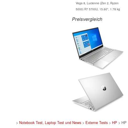
Vega 8, Lucienne (Zen 2, Ryzen
5000) R7 5700U, 15.60", 1.78 kg
Preisvergleich
>
Notebook Test, Laptop Test und News
>
Externe Tests
>
HP
> HP 