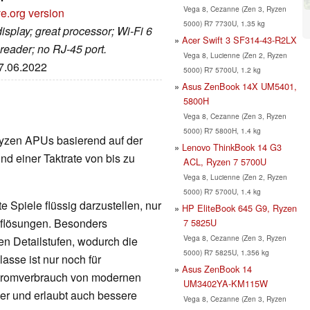
Vega 8, Cezanne (Zen 3, Ryzen
e.org version
5000) R7 7730U, 1.35 kg
display; great processor; Wi-Fi 6
Acer Swift 3 SF314-43-R2LX
reader; no RJ-45 port.
Vega 8, Lucienne (Zen 2, Ryzen
07.06.2022
5000) R7 5700U, 1.2 kg
Asus ZenBook 14X UM5401,
5800H
Vega 8, Cezanne (Zen 3, Ryzen
5000) R7 5800H, 1.4 kg
e Ryzen APUs basierend auf der
Lenovo ThinkBook 14 G3
nd einer Taktrate von bis zu
ACL, Ryzen 7 5700U
Vega 8, Lucienne (Zen 2, Ryzen
5000) R7 5700U, 1.4 kg
 Spiele flüssig darzustellen, nur
HP EliteBook 645 G9, Ryzen
Auflösungen. Besonders
7 5825U
Vega 8, Cezanne (Zen 3, Ryzen
en Detailstufen, wodurch die
5000) R7 5825U, 1.356 kg
lasse ist nur noch für
Asus ZenBook 14
Stromverbrauch von modernen
UM3402YA-KM115W
nger und erlaubt auch bessere
Vega 8, Cezanne (Zen 3, Ryzen