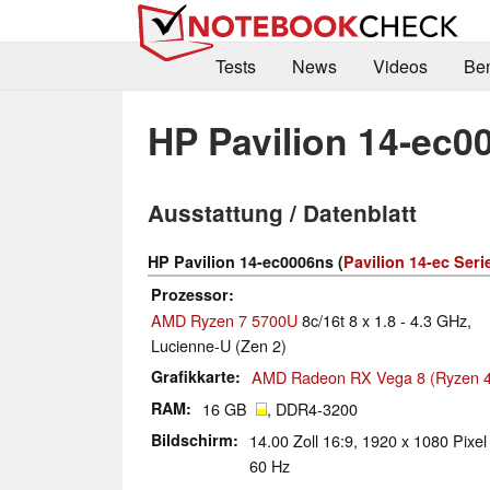
Tests
News
Videos
Be
HP Pavilion 14-ec0
Ausstattung / Datenblatt
HP Pavilion 14-ec0006ns (
Pavilion 14-ec Seri
Prozessor
AMD Ryzen 7 5700U
8c/16t 8 x 1.8 - 4.3 GHz,
Lucienne-U (Zen 2)
Grafikkarte
AMD Radeon RX Vega 8 (Ryzen 4
RAM
16 GB
, DDR4-3200
Bildschirm
14.00 Zoll 16:9, 1920 x 1080 Pixel
60 Hz