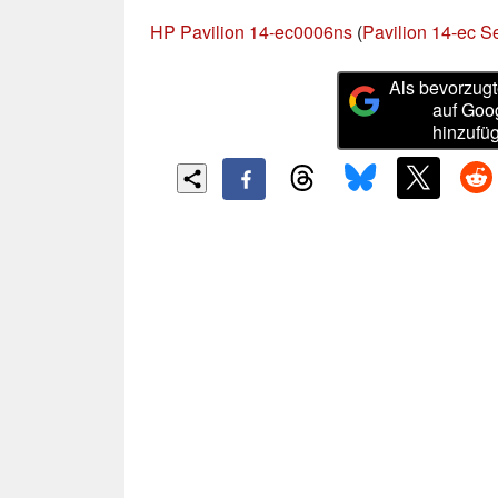
HP Pavilion 14-ec0006ns
(
Pavilion 14-ec S
Als bevorzugt
auf Goo
hinzufü