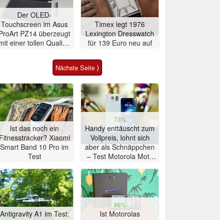
Der OLED-
Touchscreen im Asus
Timex legt 1976
ProArt PZ14 überzeugt
Lexington Dresswatch
mit einer tollen Qualität
für 139 Euro neu auf
ohne körnigen
Bildeindruck
Nächste Seite ⟩
73%
Ist das noch ein
Handy enttäuscht zum
Fitnesstracker? Xiaomi
Vollpreis, lohnt sich
Smart Band 10 Pro im
aber als Schnäppchen
Test
– Test Motorola Moto
G47 Smartphone
86%
Antigravity A1 im Test:
Ist Motorolas