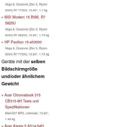
Vega 8, Cezanne (Zen 3, Ryzen
5000) R7 7730U, 15.60", 1.7 kg
MSI Modern 15 B5M, R7
5825U
Vega 8, Cezanne (Zen 3, Ryzen
5000) R7 5825U, 15.60", 1.75 kg
HP Pavilion 15-eh3000
Vega 8, Cezanne (Zen 3, Ryzen
5000) R7 7730U, 15.60", 1.75 kg
Geräte mit der
selben
Bildschirmgröße
und/oder ähnlichem
Gewicht
Acer Chromebook 315
CB315-8H Tests und
Spezifikationen
Mali-G57 MP2, unknown, 15.60",
1.48 kg
Acer Aspire 5 A514-54H,