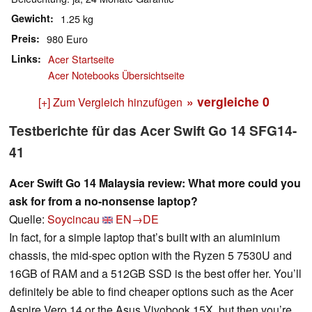
Gewicht
1.25 kg
Preis
980 Euro
Links
Acer Startseite
Acer Notebooks Übersichtseite
» vergleiche
0
[+] Zum Vergleich hinzufügen
Testberichte für das Acer Swift Go 14 SFG14-
41
Acer Swift Go 14 Malaysia review: What more could you
ask for from a no-nonsense laptop?
Quelle:
Soycincau
EN→DE
In fact, for a simple laptop that’s built with an aluminium
chassis, the mid-spec option with the Ryzen 5 7530U and
16GB of RAM and a 512GB SSD is the best offer her. You’ll
definitely be able to find cheaper options such as the Acer
Aspire Vero 14 or the Asus Vivobook 15X, but then you’re