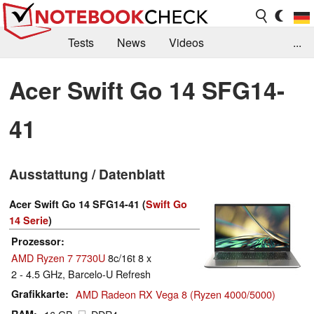
Tests
News
Videos
...
Benchmarks & Tech
Externe Tests
Acer Swift Go 14 SFG14-
Kaufberatung
Deals
Suche
Jobs
41
Forum
Ausstattung / Datenblatt
Acer Swift Go 14 SFG14-41 (
Swift Go
14 Serie
)
Prozessor
AMD Ryzen 7 7730U
8c/16t 8 x
2 - 4.5 GHz, Barcelo-U Refresh
Grafikkarte
AMD Radeon RX Vega 8 (Ryzen 4000/5000)