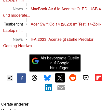
|
News
•
MacBook Air á la Acer mit OLED, USB 4
und moderate...
|
Testbericht
•
Acer Swift Go 14 (2023) im Test: 14-Zoll-
Laptop mi...
|
News
•
IFA 2023: Acer zeigt starke Predator
Gaming-Hardwa...
Als bevorzugte Quelle
auf Google
hinzufügen
Geräte
anderer