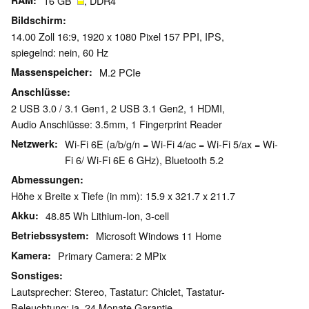
RAM
16 GB
, DDR4
Bildschirm
14.00 Zoll 16:9, 1920 x 1080 Pixel 157 PPI, IPS,
spiegelnd: nein, 60 Hz
Massenspeicher
M.2 PCIe
Anschlüsse
2 USB 3.0 / 3.1 Gen1, 2 USB 3.1 Gen2, 1 HDMI,
Audio Anschlüsse: 3.5mm, 1 Fingerprint Reader
Netzwerk
Wi-Fi 6E (a/b/g/n = Wi-Fi 4/ac = Wi-Fi 5/ax = Wi-
Fi 6/ Wi-Fi 6E 6 GHz), Bluetooth 5.2
Abmessungen
Höhe x Breite x Tiefe (in mm): 15.9 x 321.7 x 211.7
Akku
48.85 Wh Lithium-Ion, 3-cell
Betriebssystem
Microsoft Windows 11 Home
Kamera
Primary Camera: 2 MPix
Sonstiges
Lautsprecher: Stereo, Tastatur: Chiclet, Tastatur-
Beleuchtung: ja, 24 Monate Garantie