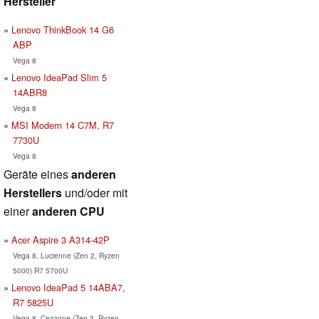
Hersteller
Lenovo ThinkBook 14 G6
ABP
Vega 8
Lenovo IdeaPad Slim 5
14ABR8
Vega 8
MSI Modern 14 C7M, R7
7730U
Vega 8
Geräte eines
anderen
Herstellers
und/oder mit
einer
anderen CPU
Acer Aspire 3 A314-42P
Vega 8, Lucienne (Zen 2, Ryzen
5000) R7 5700U
Lenovo IdeaPad 5 14ABA7,
R7 5825U
Vega 8, Cezanne (Zen 3, Ryzen