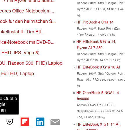
7 mit Ryzen 5 und aufrü...
Radeon 880M, Strix / Gorgon Point
Ryzen AI 7 PRO 360, 14.00", 1.44
eures Office-Notebook m...
kg
ok für den heimischen S...
HP ProBook 4 G1a 14
Radeon 780M, Hawk Point (Zen
elinstabil - Der Bil...
4/4c) R7 250, 14.00", 1.4 kg
HP EliteBook 8 G1a 14,
fice-Notebook mit DVD-B...
Ryzen AI 7 350
 FHD, IPS, Vega 8)
Radeon 860M, Strix / Gorgon Point
Ryzen AI 7 350, 14.00", 1.39 kg
50U, Radeon 530, FHD) Laptop
HP EliteBook 8 G1a 16 AI
 Full-HD) Laptop
Radeon 860M, Strix / Gorgon Point
Ryzen AI 7 PRO 350, 16.00", 1.919
kg
HP OmniBook 5 NGAI 14-
e Quelle
he0000
gle
Adreno X1-45 1.7 TFLOPS,
gen
Snapdragon X SD X Plus X1P-42-
100, 14.00", 1.29 kg
HP EliteBook X G1i 14 AI,