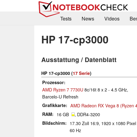
Tests
News
Videos
Be
HP 17-cp3000
Ausstattung / Datenblatt
HP 17-cp3000 (
17 Serie
)
Prozessor
AMD Ryzen 7 7730U
8c/16t 8 x 2 - 4.5 GHz,
Barcelo-U Refresh
Grafikkarte
AMD Radeon RX Vega 8 (Ryzen 4
RAM
16 GB
, DDR4-3200
Bildschirm
17.30 Zoll 16:9, 1920 x 1080 Pixel
60 Hz