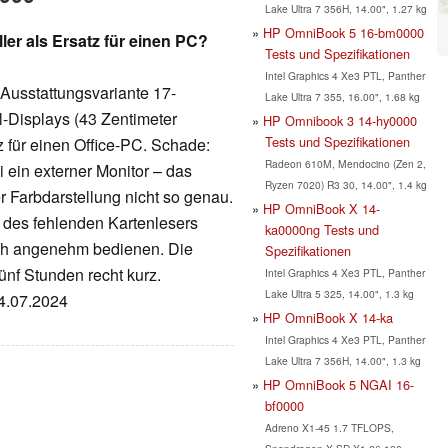
Lake Ultra 7 356H, 14.00", 1.27 kg
HP OmniBook 5 16-bm0000
ler als Ersatz für einen PC?
Tests und Spezifikationen
Intel Graphics 4 Xe3 PTL, Panther
 Ausstattungsvariante 17-
Lake Ultra 7 355, 16.00", 1.68 kg
l-­Displays (43 Zentimeter
HP Omnibook 3 14-hy0000
Tests und Spezifikationen
z für einen Office-PC. Schade:
Radeon 610M, Mendocino (Zen 2,
 ein externer Monitor – das
Ryzen 7020) R3 30, 14.00", 1.4 kg
r Farbdarstellung nicht so genau.
HP OmniBook X 14-
e des fehlenden Kartenlesers
ka0000ng Tests und
ich angenehm bedienen. Die
Spezifikationen
fünf Stunden recht kurz.
Intel Graphics 4 Xe3 PTL, Panther
Lake Ultra 5 325, 14.00", 1.3 kg
24.07.2024
HP OmniBook X 14-ka
Intel Graphics 4 Xe3 PTL, Panther
Lake Ultra 7 356H, 14.00", 1.3 kg
HP OmniBook 5 NGAI 16-
bf0000
Adreno X1-45 1.7 TFLOPS,