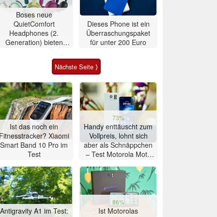
Boses neue
QuietComfort
Dieses Phone ist ein
Headphones (2.
Überraschungspaket
Generation) bieten
für unter 200 Euro
Ultra-Klang für 350
Euro
Nächste Seite ⟩
73%
Ist das noch ein
Handy enttäuscht zum
Fitnesstracker? Xiaomi
Vollpreis, lohnt sich
Smart Band 10 Pro im
aber als Schnäppchen
Test
– Test Motorola Moto
G47 Smartphone
86%
Antigravity A1 im Test:
Ist Motorolas