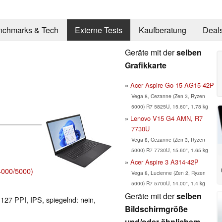
nchmarks & Tech
Externe Tests
Kaufberatung
Deal
Geräte mit der
selben
Grafikkarte
Acer Aspire Go 15 AG15-42P
Vega 8, Cezanne (Zen 3, Ryzen
5000) R7 5825U, 15.60", 1.78 kg
Lenovo V15 G4 AMN, R7
7730U
Vega 8, Cezanne (Zen 3, Ryzen
5000) R7 7730U, 15.60", 1.65 kg
Acer Aspire 3 A314-42P
000/5000)
Vega 8, Lucienne (Zen 2, Ryzen
5000) R7 5700U, 14.00", 1.4 kg
Geräte mit der
selben
 127 PPI, IPS, spiegelnd: nein,
Bildschirmgröße
und/oder ähnlichem