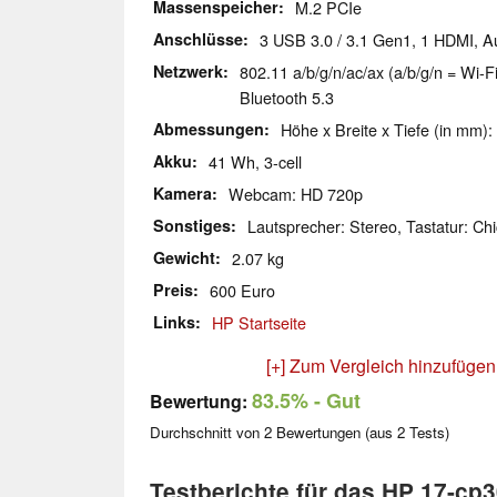
Massenspeicher
M.2 PCIe
Anschlüsse
3 USB 3.0 / 3.1 Gen1, 1 HDMI, 
Netzwerk
802.11 a/b/g/n/ac/ax (a/b/g/n = Wi-Fi
Bluetooth 5.3
Abmessungen
Höhe x Breite x Tiefe (in mm):
Akku
41 Wh, 3-cell
Kamera
Webcam: HD 720p
Sonstiges
Lautsprecher: Stereo, Tastatur: Chi
Gewicht
2.07 kg
Preis
600 Euro
Links
HP Startseite
[+] Zum Vergleich hinzufügen
83.5%
- Gut
Bewertung:
Durchschnitt von
2
Bewertungen (aus
2
Tests)
Testberichte für das HP 17-cp