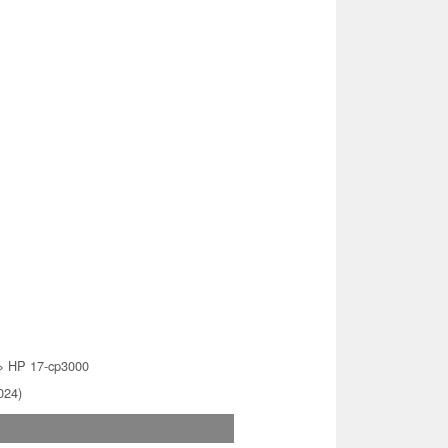
> HP 17-cp3000
024)