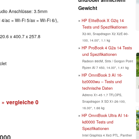
Gewicht
Audio Anschlüsse: 3.5mm
 4/ac = Wi-Fi 5/ax = Wi-Fi 6/),
HP EliteBook X G2q 14
Tests und Spezifikationen
X2-90, Snapdragon X2 X2E-90-
 20.6 x 400.7 x 257.8
100, 14.00", 1.1 kg
HP ProBook 4 G2a 14 Tests
und Spezifikationen
Radeon 860M, Strix / Gorgon Point
clet
Ryzen AI 7 450, 14.00", 1.41 kg
HP OmniBook 3 AI 16-
bz0000wu – Tests und
technische Daten
Adreno X1-45 1.7 TFLOPS,
» vergleiche
0
Snapdragon X SD X1-26-100,
16.00", 1.66 kg
HP OmniBook Ultra AI 14-
kd0000 Tests und
Spezifikationen
Intel Graphics 4 Xe3 PTL, Panther
3000