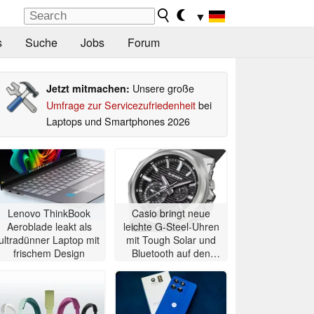
▼
s
Suche
Jobs
Forum
Unsere große
Jetzt mitmachen:
Umfrage zur Servicezufriedenheit
bei
Laptops und Smartphones 2026
Lenovo ThinkBook
Casio bringt neue
Aeroblade leakt als
leichte G-Steel-Uhren
ultradünner Laptop mit
mit Tough Solar und
frischem Design
Bluetooth auf den
Markt