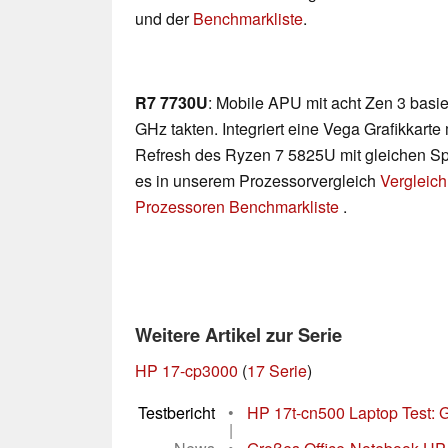
und der
Benchmarkliste
.
R7 7730U
: Mobile APU mit acht Zen 3 basie
GHz takten. Integriert eine Vega Grafikkart
Refresh des Ryzen 7 5825U mit gleichen Spez
es in unserem Prozessorvergleich
Vergleich
Prozessoren Benchmarkliste
.
Weitere Artikel zur Serie
HP 17-cp3000
(
17 Serie
)
Testbericht
•
HP 17t-cn500 Laptop Test: Gr
|