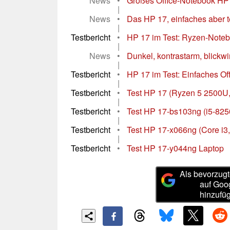
News
•
Großes Office-Notebook HP 1
|
News
•
Das HP 17, einfaches aber t
|
Testbericht
•
HP 17 im Test: Ryzen-Notebo
|
News
•
Dunkel, kontrastarm, blickwink
|
Testbericht
•
HP 17 im Test: Einfaches Of
|
Testbericht
•
Test HP 17 (Ryzen 5 2500U,
|
Testbericht
•
Test HP 17-bs103ng (i5-82
|
Testbericht
•
Test HP 17-x066ng (Core i3,
|
Testbericht
•
Test HP 17-y044ng Laptop
Als bevorzugt
auf Goo
hinzufü