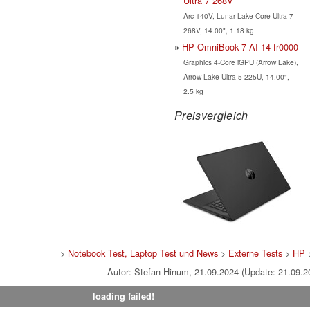
Ultra 7 268V
Arc 140V, Lunar Lake Core Ultra 7
268V, 14.00", 1.18 kg
HP OmniBook 7 AI 14-fr0000
Graphics 4-Core iGPU (Arrow Lake),
Arrow Lake Ultra 5 225U, 14.00",
2.5 kg
Preisvergleich
>
Notebook Test, Laptop Test und News
>
Externe Tests
>
HP
Autor: Stefan Hinum, 21.09.2024 (Update: 21.09.2
loading failed!