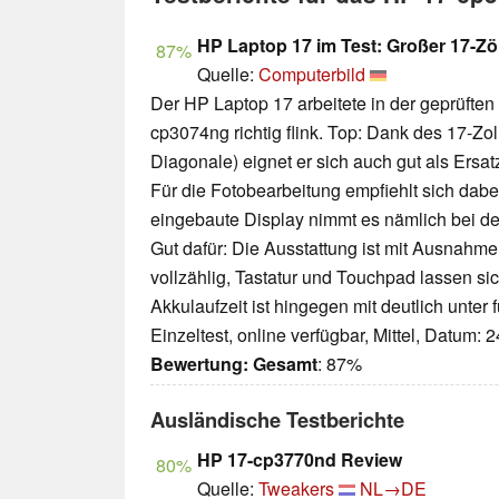
HP Laptop 17 im Test: Großer 17-Zöl
87%
Quelle:
Computerbild
Der HP Laptop 17 arbeitete in der geprüften
cp3074ng richtig flink. Top: Dank des 17-­Zol
Diagonale) eignet er sich auch gut als Ersat
Für die Fotobearbeitung empfiehlt sich dabei
eingebaute Display nimmt es nämlich bei de
Gut dafür: Die Ausstattung ist mit Ausnahm
vollzählig, Tastatur und Touchpad lassen s
Akkulaufzeit ist hingegen mit deutlich unter 
Einzeltest, online verfügbar, Mittel, Datum: 
Bewertung:
Gesamt
: 87%
Ausländische Testberichte
HP 17-cp3770nd Review
80%
Quelle:
Tweakers
NL→DE