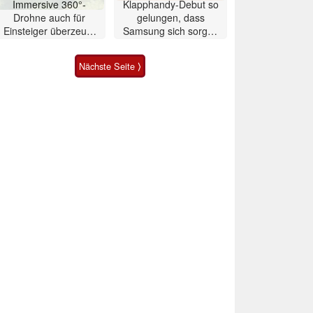
Immersive 360°-
Klapphandy-Debut so
Drohne auch für
gelungen, dass
Einsteiger überzeugt
Samsung sich sorgen
mit Einschränkungen
muss? – Razr Fold
Smartphone im Test
Nächste Seite ⟩