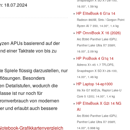
Snapdragon X SD X1-26-100,
um: 18.07.2024
16.00", 1.59 kg
HP EliteBook 6 G1a 14
Radeon 860M, Strix / Gorgon Point
Ryzen AI 7 350, 14.00", 1.4 kg
HP OmniBook X 16 (2026)
Arc B390 Panther Lake iGPU,
e Ryzen APUs basierend auf der
Panther Lake Ultra X7 358H,
nd einer Taktrate von bis zu
16.00", 2.09 kg
HP ProBook 4 G1q 14
Adreno X1-45 1.7 TFLOPS,
 Spiele flüssig darzustellen, nur
Snapdragon X SD X1-26-100,
14.00", 1.46 kg
Auflösungen. Besonders
HP Laptop 14-ep1000
en Detailstufen, wodurch die
Iris Xe G7 80EUs, Raptor Lake-U
lasse ist nur noch für
Core 5 120U, 14.00", 1.4 kg
Stromverbrauch von modernen
HP EliteBook X G2i 14 NG
nger und erlaubt auch bessere
AI
Arc B390 Panther Lake iGPU,
Panther Lake Ultra X7 358H,
Notebook-Grafikkartenvergleich
14.00", 0.998 kg