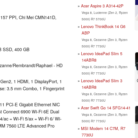
Acer Aspire 3 A314-42P
Vega 8, Lucienne (Zen 2, Ryzen
el 157 PPI, Chi Mei CMN141D,
5000) R7 5700U
Lenovo ThinkBook 14 G6
ABP
Vega 8, Cezanne (Zen 3, Ryzen
5000) R7 7730U
B SSD, 400 GB
Lenovo IdeaPad Slim 5
14ABR8
zanne/Rembrandt/Raphael - HD
Vega 8, Cezanne (Zen 3, Ryzen
5000) R7 7730U
Lenovo IdeaPad Slim 3
 Gen2, 1 HDMI, 1 DisplayPort, 1
14ABR8
se: 3.5 mm Combo, 1 Fingerprint
Vega 8, Cezanne (Zen 3, Ryzen
5000) R7 7730U
1 PCI-E Gigabit Ethernet NIC
Acer Swift Go 14 SFG14-41
t Connect 6900 Wi-Fi 6E Dual
Vega 8, Cezanne (Zen 3, Ryzen
4/ac = Wi-Fi 5/ax = Wi-Fi 6/ Wi-
5000) R7 7730U
 XMM 7560 LTE Advanced Pro
MSI Modern 14 C7M, R7
7730U