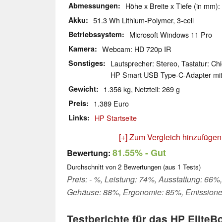
Abmessungen
Höhe x Breite x Tiefe (in mm):
Akku
51.3 Wh Lithium-Polymer, 3-cell
Betriebssystem
Microsoft Windows 11 Pro
Kamera
Webcam: HD 720p IR
Sonstiges
Lautsprecher: Stereo, Tastatur: Chi
HP Smart USB Type-C-Adapter mit
Gewicht
1.356 kg, Netzteil: 269 g
Preis
1.389 Euro
Links
HP Startseite
[+] Zum Vergleich hinzufügen
81.55%
- Gut
Bewertung:
Durchschnitt von
2
Bewertungen (aus
1
Tests)
Preis: - %, Leistung: 74%, Ausstattung: 66%,
Gehäuse: 88%, Ergonomie: 85%, Emission
Testberichte für das HP EliteB