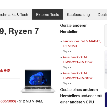
nchmarks & Tech
Externe Tests
Kaufberatung
Deal
Geräte
anderer
9, Ryzen 7
Hersteller
Lenovo IdeaPad 5 14ABA7,
R7 5825U
Vega 8
Asus ZenBook 14
UM3402YA-KM115W
Vega 8
ok 645
Asus ZenBook 14
UM3402YA-KM067W
Vega 8
Geräte eines
anderen
Herstellers
und/oder mit
000/5000)
- 512 MB VRAM,
einer
anderen CPU