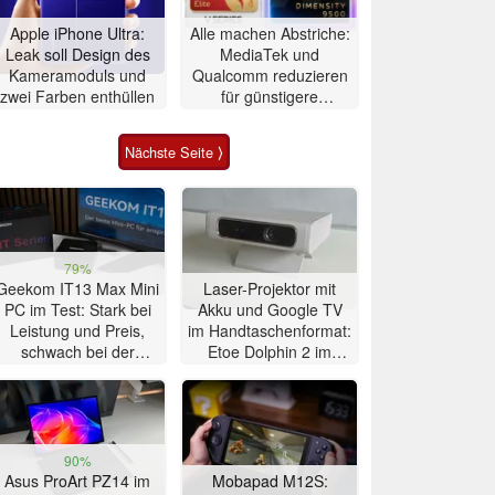
Apple iPhone Ultra:
Alle machen Abstriche:
Leak soll Design des
MediaTek und
Kameramoduls und
Qualcomm reduzieren
zwei Farben enthüllen
für günstigere
Flaggschiffe heimlich
die Zahl der GPU-
Nächste Seite ⟩
Kerne
79%
Geekom IT13 Max Mini
Laser-Projektor mit
PC im Test: Stark bei
Akku und Google TV
Leistung und Preis,
im Handtaschenformat:
schwach bei der
Etoe Dolphin 2 im
Kühlung
Praxis-Test
90%
Asus ProArt PZ14 im
Mobapad M12S: