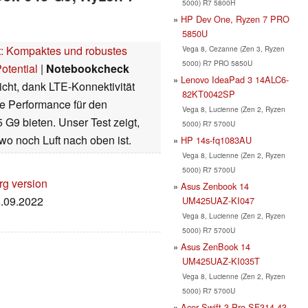
5000) R7 5800H
HP Dev One, Ryzen 7 PRO
5850U
t: Kompaktes und robustes
Vega 8, Cezanne (Zen 3, Ryzen
5000) R7 PRO 5850U
otential
|
Notebookcheck
Lenovo IdeaPad 3 14ALC6-
icht, dank LTE-Konnektivität
82KT0042SP
 Performance für den
Vega 8, Lucienne (Zen 2, Ryzen
5 G9 bieten. Unser Test zeigt,
5000) R7 5700U
o noch Luft nach oben ist.
HP 14s-fq1083AU
Vega 8, Lucienne (Zen 2, Ryzen
5000) R7 5700U
rg version
Asus Zenbook 14
8.09.2022
UM425UAZ-KI047
Vega 8, Lucienne (Zen 2, Ryzen
5000) R7 5700U
Asus ZenBook 14
UM425UAZ-KI035T
Vega 8, Lucienne (Zen 2, Ryzen
5000) R7 5700U
Acer Swift 3 Pro SF314-43-