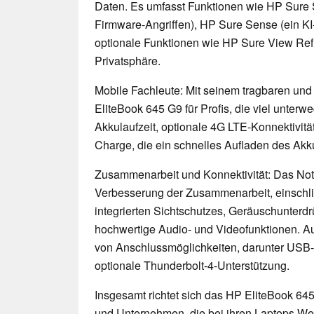
Daten. Es umfasst Funktionen wie HP Sure 
Firmware-Angriffen), HP Sure Sense (ein KI
optionale Funktionen wie HP Sure View Ref
Privatsphäre.
Mobile Fachleute: Mit seinem tragbaren und 
EliteBook 645 G9 für Profis, die viel unterwe
Akkulaufzeit, optionale 4G LTE-Konnektivit
Charge, die ein schnelles Aufladen des Akk
Zusammenarbeit und Konnektivität: Das Not
Verbesserung der Zusammenarbeit, einschli
integrierten Sichtschutzes, Geräuschunterd
hochwertige Audio- und Videofunktionen. A
von Anschlussmöglichkeiten, darunter US
optionale Thunderbolt-4-Unterstützung.
Insgesamt richtet sich das HP EliteBook 64
und Unternehmen, die bei ihren Laptops Wert