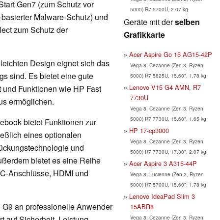
Start Gen7 (zum Schutz vor
5000) R7 5700U, 2.07 kg
-basierter Malware-Schutz) und
Geräte mit der
selben
lect zum Schutz der
Grafikkarte
Acer Aspire Go 15 AG15-42P
leichten Design eignet sich das
Vega 8, Cezanne (Zen 3, Ryzen
gs sind. Es bietet eine gute
5000) R7 5825U, 15.60", 1.78 kg
Lenovo V15 G4 AMN, R7
ät und Funktionen wie HP Fast
7730U
us ermöglichen.
Vega 8, Cezanne (Zen 3, Ryzen
5000) R7 7730U, 15.60", 1.65 kg
ebook bietet Funktionen zur
HP 17-cp3000
eßlich eines optionalen
Vega 8, Cezanne (Zen 3, Ryzen
rückungstechnologie und
5000) R7 7730U, 17.30", 2.07 kg
ußerdem bietet es eine Reihe
Acer Aspire 3 A315-44P
B-C-Anschlüsse, HDMI und
Vega 8, Lucienne (Zen 2, Ryzen
5000) R7 5700U, 15.60", 1.78 kg
Lenovo IdeaPad Slim 3
5 G9 an professionelle Anwender
15ABR8
Vega 8, Cezanne (Zen 3, Ryzen
 auf Sicherheit, Leistung,