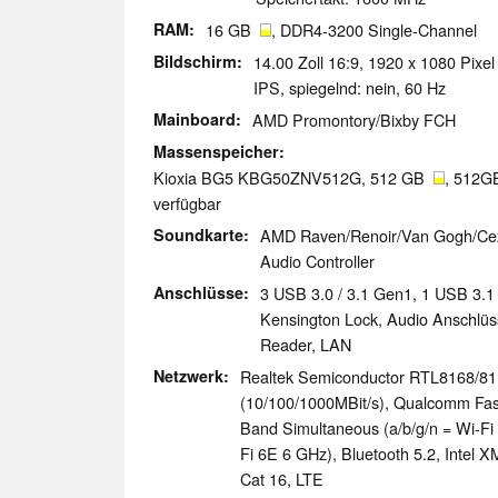
RAM
16 GB
, DDR4-3200 Single-Channel
Bildschirm
14.00 Zoll 16:9, 1920 x 1080 Pix
IPS, spiegelnd: nein, 60 Hz
Mainboard
AMD Promontory/Bixby FCH
Massenspeicher
Kioxia BG5 KBG50ZNV512G, 512 GB
, 512G
verfügbar
Soundkarte
AMD Raven/Renoir/Van Gogh/Ce
Audio Controller
Anschlüsse
3 USB 3.0 / 3.1 Gen1, 1 USB 3.1
Kensington Lock, Audio Anschlüs
Reader, LAN
Netzwerk
Realtek Semiconductor RTL8168/811
(10/100/1000MBit/s), Qualcomm Fas
Band Simultaneous (a/b/g/n = Wi-Fi 
Fi 6E 6 GHz), Bluetooth 5.2, Intel
Cat 16, LTE