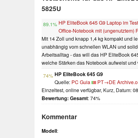
5825U
HP EliteBook 645 G9 Laptop im Tes
89.1%
Office-Notebook mit (ungenutztem) P
Mit 14 Zoll und knapp 1,4 kg kompakt und le
unabhängig vom schnellen WLAN und solide
Arbeitsalltag - das will das HP EliteBook 64
welche Stärken das Notebook aufweist und w
HP EliteBook 645 G9
74%
Quelle:
PC Guia
PT→DE
Archive.o
Einzeltest, online verfügbar, Kurz, Datum: 0
Bewertung:
Gesamt
: 74%
Kommentar
Modell
: