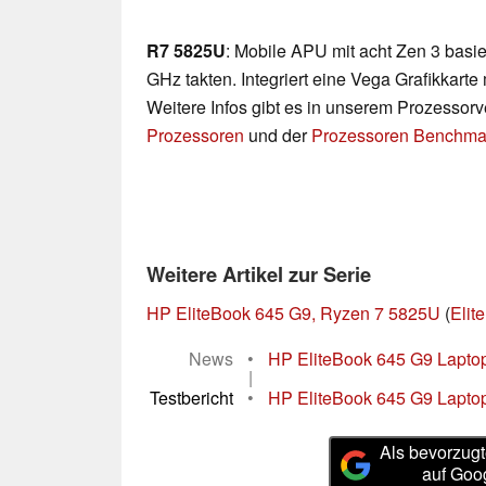
R7 5825U
: Mobile APU mit acht Zen 3 basie
GHz takten. Integriert eine Vega Grafikkart
Weitere Infos gibt es in unserem Prozessor
Prozessoren
und der
Prozessoren Benchmar
Weitere Artikel zur Serie
HP EliteBook 645 G9, Ryzen 7 5825U
(
Elit
News
•
HP EliteBook 645 G9 Laptop p
|
Testbericht
•
HP EliteBook 645 G9 Laptop 
Als bevorzugt
auf Goo