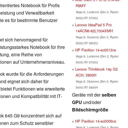
ientiertes Notebook für Profis
R8MY
eistung und Verwaltbarkeit
Vega 8, Lucienne (Zen 2, Ryzen
5000) R7 5700U
die es für bestimmte Benutzer
Lenovo IdeaPad 5 Pro
14ACN6-82L7004XMH
Vega 8, Cezanne (Zen 3, Ryzen
t sich hervorragend für
5000) R7 5800U
istungsstarkes Notebook für ihre
HP Pavilion 14-ec0013ns
stung, eine Reihe von
Vega 8, Lucienne (Zen 2, Ryzen
ktionen auf Unternehmensniveau.
5000) R7 5700U
Lenovo Thinkbook 14p G2
 wurde für die Anforderungen
ACH, 5800H
d eignet sich daher für
Vega 8, Cezanne (Zen 3, Ryzen
5000) R7 5800H
bietet Funktionen wie erweiterte
Geräte mit der
selben
onen und Kompatibilität mit IT-
GPU
und/oder
Bildschirmgröße
k 645 G9 konzentriert sich auf
HP Pavilion 14-ec0006ns
tionen zum Schutz sensibler
Vega 8, Lucienne (Zen 2, Ryzen