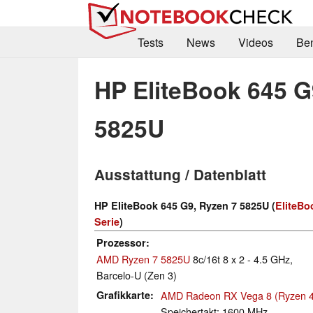
Tests
News
Videos
Be
HP EliteBook 645 G
5825U
Ausstattung / Datenblatt
HP EliteBook 645 G9, Ryzen 7 5825U (
EliteBo
Serie
)
Prozessor
AMD Ryzen 7 5825U
8c/16t 8 x 2 - 4.5 GHz,
Barcelo-U (Zen 3)
Grafikkarte
AMD Radeon RX Vega 8 (Ryzen 4
Speichertakt: 1600 MHz