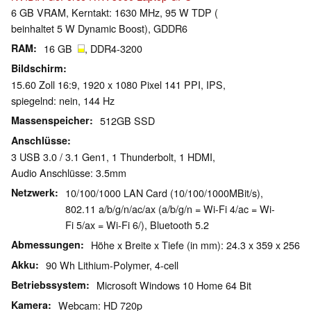
6 GB VRAM, Kerntakt: 1630 MHz, 95 W TDP (
beinhaltet 5 W Dynamic Boost), GDDR6
RAM
16 GB
, DDR4-3200
Bildschirm
15.60 Zoll 16:9, 1920 x 1080 Pixel 141 PPI, IPS,
spiegelnd: nein, 144 Hz
Massenspeicher
512GB SSD
Anschlüsse
3 USB 3.0 / 3.1 Gen1, 1 Thunderbolt, 1 HDMI,
Audio Anschlüsse: 3.5mm
Netzwerk
10/100/1000 LAN Card (10/100/1000MBit/s),
802.11 a/b/g/n/ac/ax (a/b/g/n = Wi-Fi 4/ac = Wi-
Fi 5/ax = Wi-Fi 6/), Bluetooth 5.2
Abmessungen
Höhe x Breite x Tiefe (in mm): 24.3 x 359 x 256
Akku
90 Wh Lithium-Polymer, 4-cell
Betriebssystem
Microsoft Windows 10 Home 64 Bit
Kamera
Webcam: HD 720p