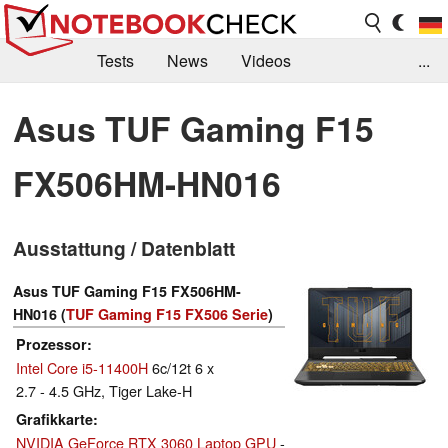
Tests
News
Videos
...
Benchmarks & Tech
Externe Tests
Asus TUF Gaming F15
Kaufberatung
Deals
Suche
Jobs
FX506HM-HN016
Forum
Ausstattung / Datenblatt
Asus TUF Gaming F15 FX506HM-
HN016 (
TUF Gaming F15 FX506 Serie
)
Prozessor
Intel Core i5-11400H
6c/12t 6 x
2.7 - 4.5 GHz, Tiger Lake-H
Grafikkarte
NVIDIA GeForce RTX 3060 Laptop GPU
-