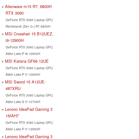
Alienware m15 R7, 6800H
RTX 3060
GeForce RTX 3060 Laptop GPU,
Rembrandt (Zen 3+) R7 6800H
MSI Crosshair 15 B12UEZ,
i9-12900H
GeForce RTX 3060 Laptop GPU,
Alder Lake-P i9-12900H
MSI Katana GF66 12UE
GeForce RTX 3060 Laptop GPU,
Alder Lake-P i7-12650H
MSI Sword 15 A12UE-
487XRU
GeForce RTX 3060 Laptop GPU,
Alder Lake-S i7-12700H
Lenovo IdeaPad Gaming 3
16IAH7
GeForce RTX 3060 Laptop GPU,
Alder Lake-P i7-12650H
Lenovo IdeaPad Gaming 3