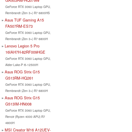
GA503RM-HQ079W
GeForce RTX 3060 Laptop GPU,
Rembrandt (Zen 3+) R7 6800HS
Asus TUF Gaming A15
FA507RM-ES73
GeForce RTX 3060 Laptop GPU,
Rembrandt (Zen 3+) R7 6800H
Lenovo Legion 5 Pro
16IAH7H-82RF009HGE
GeForce RTX 3060 Laptop GPU,
Alder Lake-P i5-12500H
Asus ROG Strix G15
G513RM-HQ261
GeForce RTX 3060 Laptop GPU,
Rembrandt (Zen 3+) R7 6800H
Asus ROG Strix G15
G513IM-HN008
GeForce RTX 3060 Laptop GPU,
Renoir (Ryzen 4000 APU) R7
4800H
MSI Creator M16 A12UEV-