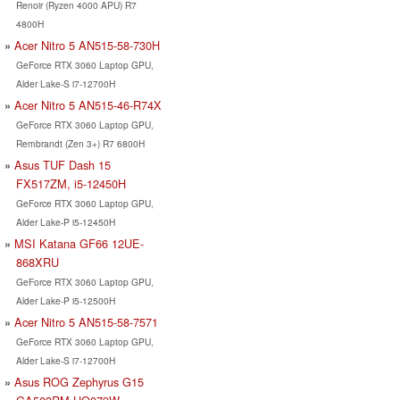
Renoir (Ryzen 4000 APU) R7
4800H
Acer Nitro 5 AN515-58-730H
GeForce RTX 3060 Laptop GPU,
Alder Lake-S i7-12700H
Acer Nitro 5 AN515-46-R74X
GeForce RTX 3060 Laptop GPU,
Rembrandt (Zen 3+) R7 6800H
Asus TUF Dash 15
FX517ZM, i5-12450H
GeForce RTX 3060 Laptop GPU,
Alder Lake-P i5-12450H
MSI Katana GF66 12UE-
868XRU
GeForce RTX 3060 Laptop GPU,
Alder Lake-P i5-12500H
Acer Nitro 5 AN515-58-7571
GeForce RTX 3060 Laptop GPU,
Alder Lake-S i7-12700H
Asus ROG Zephyrus G15