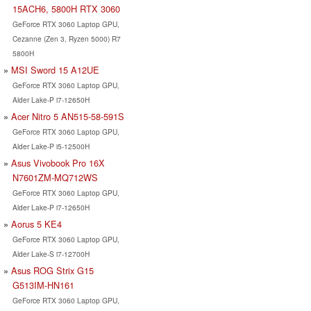
15ACH6, 5800H RTX 3060
GeForce RTX 3060 Laptop GPU,
Cezanne (Zen 3, Ryzen 5000) R7
5800H
MSI Sword 15 A12UE
GeForce RTX 3060 Laptop GPU,
Alder Lake-P i7-12650H
Acer Nitro 5 AN515-58-591S
GeForce RTX 3060 Laptop GPU,
Alder Lake-P i5-12500H
Asus Vivobook Pro 16X
N7601ZM-MQ712WS
GeForce RTX 3060 Laptop GPU,
Alder Lake-P i7-12650H
Aorus 5 KE4
GeForce RTX 3060 Laptop GPU,
Alder Lake-S i7-12700H
Asus ROG Strix G15
G513IM-HN161
GeForce RTX 3060 Laptop GPU,