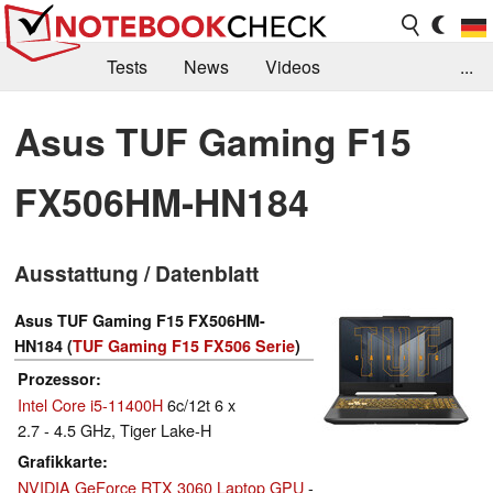
Tests
News
Videos
...
Benchmarks & Tech
Externe Tests
Asus TUF Gaming F15
Kaufberatung
Deals
Suche
Jobs
FX506HM-HN184
Forum
Ausstattung / Datenblatt
Asus TUF Gaming F15 FX506HM-
HN184 (
TUF Gaming F15 FX506 Serie
)
Prozessor
Intel Core i5-11400H
6c/12t 6 x
2.7 - 4.5 GHz, Tiger Lake-H
Grafikkarte
NVIDIA GeForce RTX 3060 Laptop GPU
-