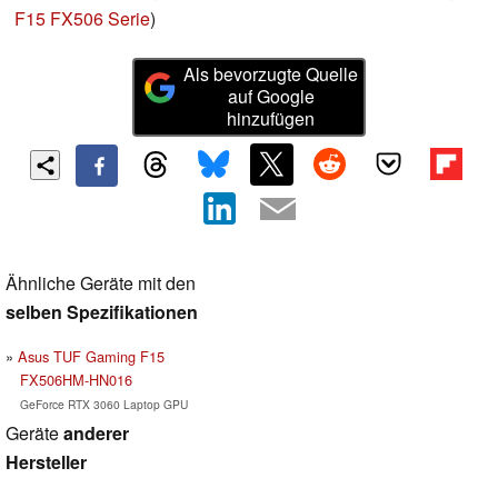
F15 FX506 Serie
)
Als bevorzugte Quelle
auf Google
hinzufügen
Ähnliche Geräte mit den
selben Spezifikationen
Asus TUF Gaming F15
FX506HM-HN016
GeForce RTX 3060 Laptop GPU
Geräte
anderer
Hersteller