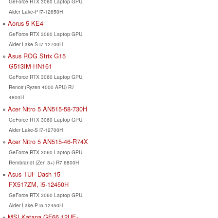
GeForce RTX 3060 Laptop GPU,
Alder Lake-P i7-12650H
Aorus 5 KE4
GeForce RTX 3060 Laptop GPU,
Alder Lake-S i7-12700H
Asus ROG Strix G15
G513IM-HN161
GeForce RTX 3060 Laptop GPU,
Renoir (Ryzen 4000 APU) R7
4800H
Acer Nitro 5 AN515-58-730H
GeForce RTX 3060 Laptop GPU,
Alder Lake-S i7-12700H
Acer Nitro 5 AN515-46-R74X
GeForce RTX 3060 Laptop GPU,
Rembrandt (Zen 3+) R7 6800H
Asus TUF Dash 15
FX517ZM, i5-12450H
GeForce RTX 3060 Laptop GPU,
Alder Lake-P i5-12450H
MSI Katana GF66 12UE-