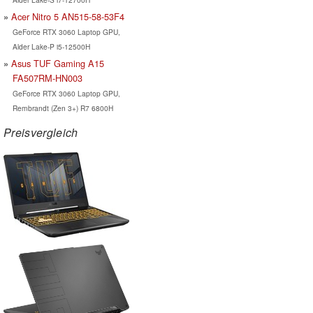
Acer Nitro 5 AN515-58-53F4
GeForce RTX 3060 Laptop GPU,
Alder Lake-P i5-12500H
Asus TUF Gaming A15
FA507RM-HN003
GeForce RTX 3060 Laptop GPU,
Rembrandt (Zen 3+) R7 6800H
Preisvergleich