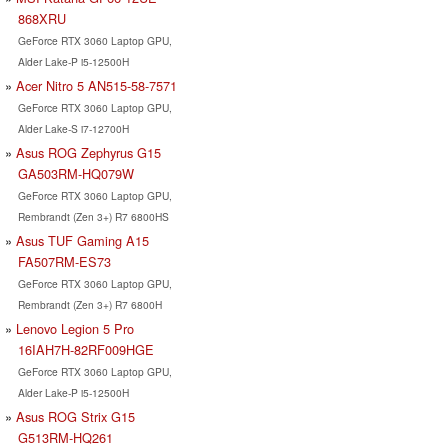
868XRU
GeForce RTX 3060 Laptop GPU,
Alder Lake-P i5-12500H
Acer Nitro 5 AN515-58-7571
GeForce RTX 3060 Laptop GPU,
Alder Lake-S i7-12700H
Asus ROG Zephyrus G15
GA503RM-HQ079W
GeForce RTX 3060 Laptop GPU,
Rembrandt (Zen 3+) R7 6800HS
Asus TUF Gaming A15
FA507RM-ES73
GeForce RTX 3060 Laptop GPU,
Rembrandt (Zen 3+) R7 6800H
Lenovo Legion 5 Pro
16IAH7H-82RF009HGE
GeForce RTX 3060 Laptop GPU,
Alder Lake-P i5-12500H
Asus ROG Strix G15
G513RM-HQ261