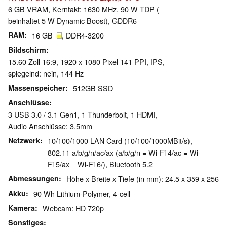
6 GB VRAM, Kerntakt: 1630 MHz, 90 W TDP (
beinhaltet 5 W Dynamic Boost), GDDR6
RAM
16 GB
, DDR4-3200
Bildschirm
15.60 Zoll 16:9, 1920 x 1080 Pixel 141 PPI, IPS,
spiegelnd: nein, 144 Hz
Massenspeicher
512GB SSD
Anschlüsse
3 USB 3.0 / 3.1 Gen1, 1 Thunderbolt, 1 HDMI,
Audio Anschlüsse: 3.5mm
Netzwerk
10/100/1000 LAN Card (10/100/1000MBit/s),
802.11 a/b/g/n/ac/ax (a/b/g/n = Wi-Fi 4/ac = Wi-
Fi 5/ax = Wi-Fi 6/), Bluetooth 5.2
Abmessungen
Höhe x Breite x Tiefe (in mm): 24.5 x 359 x 256
Akku
90 Wh Lithium-Polymer, 4-cell
Kamera
Webcam: HD 720p
Sonstiges