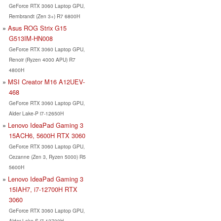
GeForce RTX 3060 Laptop GPU,
Rembrandt (Zen 3+) R7 6800H
Asus ROG Strix G15
G513IM-HN008
GeForce RTX 3060 Laptop GPU,
Renoir (Ryzen 4000 APU) R7
4800H
MSI Creator M16 A12UEV-
468
GeForce RTX 3060 Laptop GPU,
Alder Lake-P i7-12650H
Lenovo IdeaPad Gaming 3
15ACH6, 5600H RTX 3060
GeForce RTX 3060 Laptop GPU,
Cezanne (Zen 3, Ryzen 5000) R5
5600H
Lenovo IdeaPad Gaming 3
15IAH7, i7-12700H RTX
3060
GeForce RTX 3060 Laptop GPU,
Alder Lake-S i7-12700H